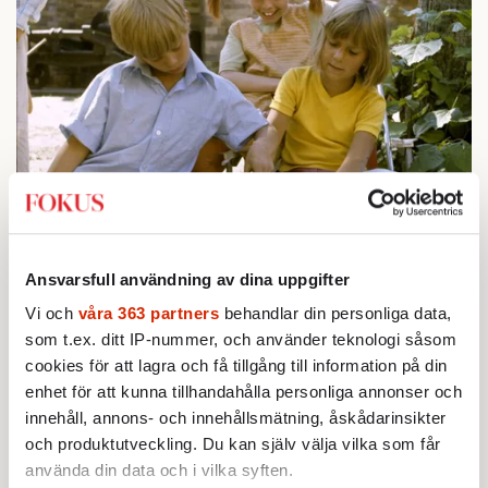
Barnskådespelarna Pär Sundberg, Inger Nilsson och Maria
Persson i rollerna som Tommy, Pippi Långstrump och
Ansvarsfull användning av dina uppgifter
Annika. Foto: TT
Vi och
våra 363 partners
behandlar din personliga data,
som t.ex. ditt IP-nummer, och använder teknologi såsom
cookies för att lagra och få tillgång till information på din
Zälle bygger sitt resonemang på över tusen
enhet för att kunna tillhandahålla personliga annonser och
intervjuer och 45 000 webbenkäter som han
innehåll, annons- och innehållsmätning, åskådarinsikter
tillsammans med kollegan Alf Galfvensjö, har
och produktutveckling. Du kan själv välja vilka som får
gjort under en 25-årsperiod. Syftet är att
använda din data och i vilka syften.