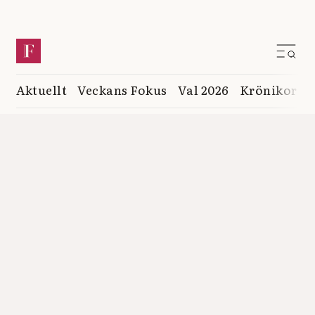
Aktuellt
Veckans Fokus
Val 2026
Krönikor
K