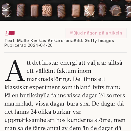
Bjud någon på artikeln
Text: Malle Kivikas Ankarcrona
Bild: Getty Images
Publicerad 2024-04-20
A
tt det kostar energi att välja är alltså
ett välkänt faktum inom
marknadsföring. Det finns ett
klassiskt experiment som ibland lyfts fram:
På en butikshylla fanns vissa dagar 24 sorters
marmelad, vissa dagar bara sex. De dagar då
det fanns 24 olika burkar var
uppmärksamheten hos kunderna större, men
man sålde färre antal av dem än de dagar då