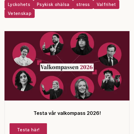
Lyckohets
Psykisk ohälsa
stress
Valfrihet
Vetenskap
Testa vår valkompass 2026!
Testa här!