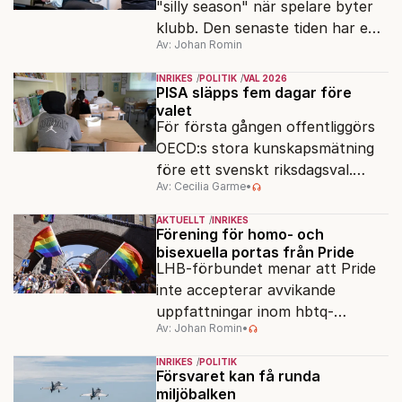
"silly season" när spelare byter
klubb. Den senaste tiden har en
Av: Johan Romin
rad svenska politiker bytt parti –
men varför, och vad skiljer
INRIKES
POLITIK
VAL 2026
partiernas interna kulturer åt?
PISA släpps fem dagar före
valet
För första gången offentliggörs
OECD:s stora kunskapsmätning
före ett svenskt riksdagsval.
Av: Cecilia Garme
•
Resultatet kan ge skolfrågan ny
kraft under valrörelsens sista
AKTUELLT
INRIKES
dagar.
Förening för homo- och
bisexuella portas från Pride
LHB-förbundet menar att Pride
inte accepterar avvikande
uppfattningar inom hbtq-
Av: Johan Romin
•
rörelsen. "Vi har inga problem
med transpersoner", säger
INRIKES
POLITIK
ordföranden Linn Saarinen.
Försvaret kan få runda
miljöbalken