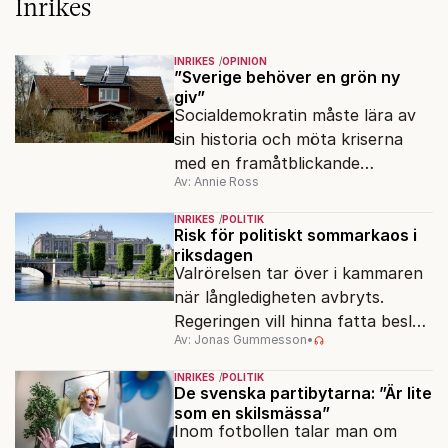
Inrikes
INRIKES
OPINION
”Sverige behöver en grön ny
giv”
Socialdemokratin måste lära av
sin historia och möta kriserna
med en framåtblickande
Av: Annie Ross
strukturpolitik för att göra
Sverige långsiktigt hållbart,
INRIKES
POLITIK
jämlikt och kriståligt.
Risk för politiskt sommarkaos i
riksdagen
Valrörelsen tar över i kammaren
när långledigheten avbryts.
Regeringen vill hinna fatta beslut
Av: Jonas Gummesson
•
före valet – men oppositionen
ser sin chans att pressa
INRIKES
POLITIK
Tidösidan.
De svenska partibytarna: ”Är lite
som en skilsmässa”
Inom fotbollen talar man om