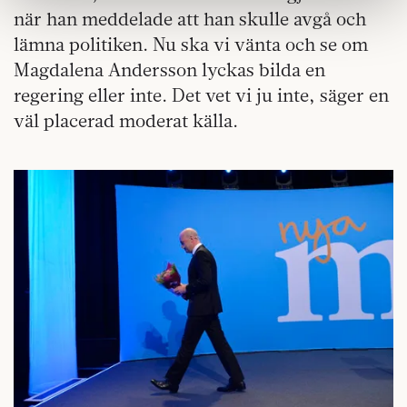
information som du har tillhandahållit eller som de har
när han meddelade att han skulle avgå och
samlat in när du har använt deras tjänster.
lämna politiken. Nu ska vi vänta och se om
Om du vill läsa mer om hur vi hanterar personuppgifter
Magdalena Andersson lyckas bilda en
kan du göra det
här
.
regering eller inte. Det vet vi ju inte, säger en
väl placerad moderat källa.