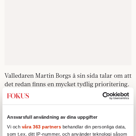
Valledaren Martin Borgs å sin sida talar om att
det redan finns en mycket tydlig prioritering.
– Plan A är att gå framåt som parti och att
behålla regeringsmakten. Det är målet.
Ansvarsfull användning av dina uppgifter
Finns det en Plan B också?
Vi och
våra 363 partners
behandlar din personliga data,
– Det är självklart att det finns planering för
som t.ex. ditt IP-nummer, och använder teknologi såsom