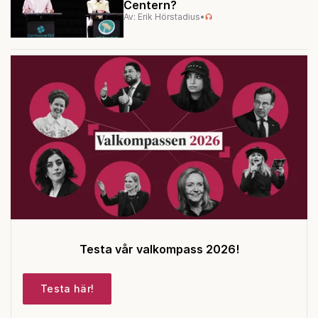
Centern?
Av: Erik Hörstadius
•
Testa vår valkompass 2026!
Testa här!