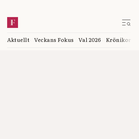
Aktuellt
Veckans Fokus
Val 2026
Krönikor
K