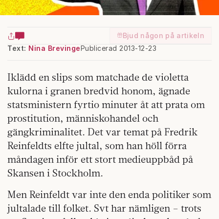
Bjud någon på artikeln
Text:
Nina Brevinge
Publicerad 2013-12-23
Iklädd en slips som matchade de violetta
kulorna i granen bredvid honom, ägnade
statsministern fyrtio minuter åt att prata om
prostitution, människohandel och
gängkriminalitet. Det var temat på Fredrik
Reinfeldts elfte jultal, som han höll förra
måndagen inför ett stort medieuppbåd på
Skansen i Stockholm.
Men Reinfeldt var inte den enda politiker som
jultalade till folket. Svt har nämligen – trots