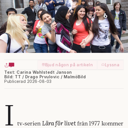
Bjud någon på artikeln
Lyssna
Text: Carina Wahlstedt Janson
Bild: TT / Drago Prvulovic / MalmöBild
Publicerad 2026-08-03
I
Lära för livet
tv‑serien
från
1977 kommer