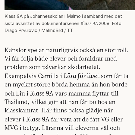
Klass 9A på Johannesskolan i Malmö i samband med det
Klass 9A
sista avsnittet av dokumentärserien
2008. Foto:
Drago Prvulovic / MalmöBild / TT
Känslor spelar naturligtvis också en stor roll.
Vi får följa både elever och föräldrar med
problem som påverkar skolarbetet.
Lära för livet
Exempelvis Camilla i
som får ta
en mycket större börda hemma än hon borde
Klass 9A
och Liu i
vars mamma flyttar till
Thailand, vilket gör att han får bo hos en
klasskamrat. Här finns också glädje när
Klass 9A
elever i
får veta att de fått VG eller
MVG i betyg. Lärarna vill eleverna väl och