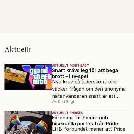
Aktuellt
AKTUELLT
KORT SAGT
Snart krävs leg för att begå
brott – i tv-spel
Nya krav på ålderskontroller
väcker frågan om den anonyma
nätanvändaren snart är ett
Av: Kort Sagt
minne blott.
AKTUELLT
INRIKES
Förening för homo- och
bisexuella portas från Pride
LHB-förbundet menar att Pride