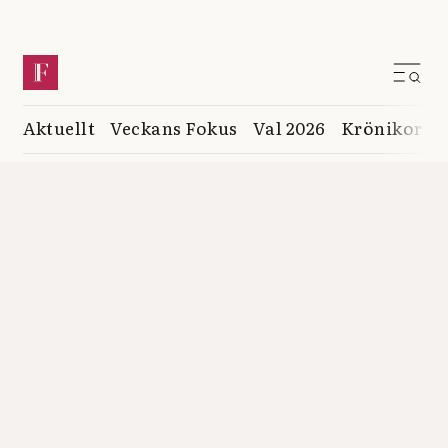
Aktuellt
Veckans Fokus
Val 2026
Krönikor
K