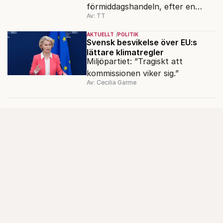
förmiddagshandeln, efter en
Av: TT
inledning nedåt – trots ett högre
oljepris och AI-oro.
AKTUELLT
POLITIK
Svensk besvikelse över EU:s
lättare klimatregler
Miljöpartiet: ”Tragiskt att
kommissionen viker sig.”
Av: Cecilia Garme