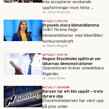
inte accepterar avvikande
uppfattningar inom hbtq-
Av: Johan Romin
•
rörelsen. "Vi har inga problem
med transpersoner", säger
AKTUELLT
POLITIK
ordföranden Linn Saarinen.
Bryssels stora klimatdilemma
Svårt förena höga
klimatambitioner med bibehållen
konkurrenskraft.
Av: Martin Berg
•
AKTUELLT
POLITIK
Region Stockholm splittrat om
läkarnas demonstrationer
Oppositionen kräver omedelbara
åtgärder.
Av: Johan Romin
AKTUELLT
EKONOMI
Börsen tar ett kliv uppåt – trots
dyrare olja
Stockholmsbörsen har vänt upp
på plus under