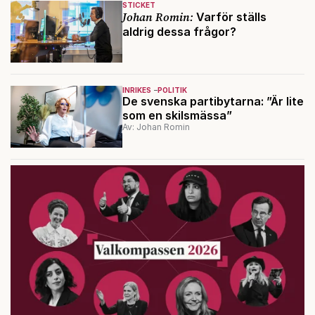
STICKET
Johan Romin:
Varför ställs
aldrig dessa frågor?
INRIKES
POLITIK
De svenska partibytarna: ”Är lite
som en skilsmässa”
Av: Johan Romin