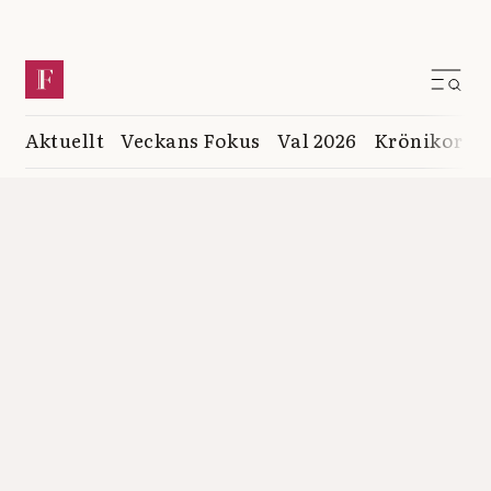
Aktuellt
Veckans Fokus
Val 2026
Krönikor
K