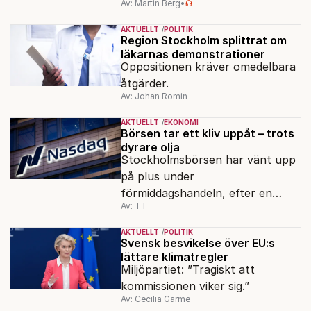
Av: Martin Berg
•
AKTUELLT
POLITIK
Region Stockholm splittrat om
läkarnas demonstrationer
Oppositionen kräver omedelbara
åtgärder.
Av: Johan Romin
AKTUELLT
EKONOMI
Börsen tar ett kliv uppåt – trots
dyrare olja
Stockholmsbörsen har vänt upp
på plus under
förmiddagshandeln, efter en
Av: TT
inledning nedåt – trots ett högre
oljepris och AI-oro.
AKTUELLT
POLITIK
Svensk besvikelse över EU:s
lättare klimatregler
Miljöpartiet: ”Tragiskt att
kommissionen viker sig.”
Av: Cecilia Garme