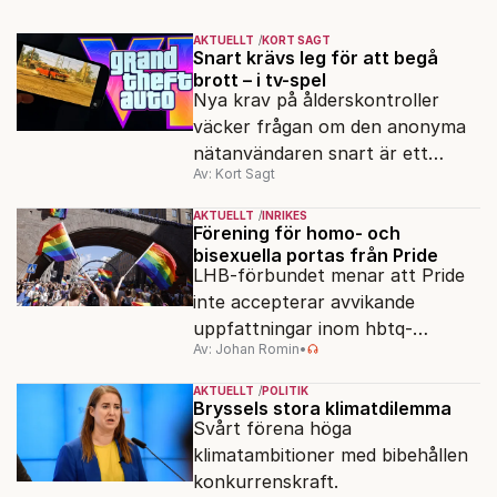
AKTUELLT
KORT SAGT
Snart krävs leg för att begå
brott – i tv-spel
Nya krav på ålderskontroller
väcker frågan om den anonyma
nätanvändaren snart är ett
Av: Kort Sagt
minne blott.
AKTUELLT
INRIKES
Förening för homo- och
bisexuella portas från Pride
LHB-förbundet menar att Pride
inte accepterar avvikande
uppfattningar inom hbtq-
Av: Johan Romin
•
rörelsen. "Vi har inga problem
med transpersoner", säger
AKTUELLT
POLITIK
ordföranden Linn Saarinen.
Bryssels stora klimatdilemma
Svårt förena höga
klimatambitioner med bibehållen
konkurrenskraft.