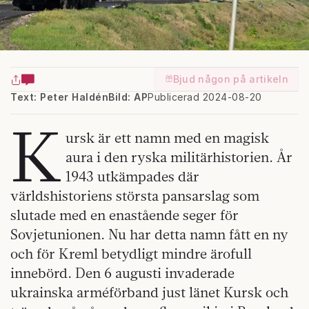
Bjud någon på artikeln
Text: Peter Haldén
Bild: AP
Publicerad 2024-08-20
K
ursk är ett namn med en magisk
aura i den ryska militärhistorien. År
1943 utkämpades där
världshistoriens största pansarslag som
slutade med en enastående seger för
Sovjetunionen. Nu har detta namn fått en ny
och för Kreml betydligt mindre ärofull
innebörd. Den 6 augusti invaderade
ukrainska arméförband just länet Kursk och