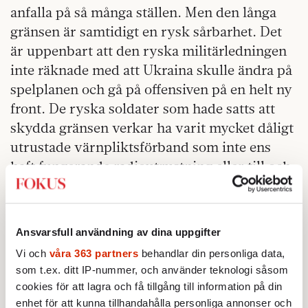
anfalla på så många ställen. Men den långa
gränsen är samtidigt en rysk sårbarhet. Det
är uppenbart att den ryska militärledningen
inte räknade med att Ukraina skulle ändra på
spelplanen och gå på offensiven på en helt ny
front. De ryska soldater som hade satts att
skydda gränsen verkar ha varit mycket dåligt
utrustade värnpliktsförband som inte ens
haft fungerande radioutrustning eller till och
med vapen. Om det är så illa ställt med
gränstrupperna i Kursks län så är det
förmodligen likadant på andra håll. Ukrainas
Ansvarsfull användning av dina uppgifter
invasion tvingar Ryssland att avdela resurser
Vi och
våra 363 partners
behandlar din personliga data,
från fronten i öster till Kursk och Belgorod i
som t.ex. ditt IP-nummer, och använder teknologi såsom
norr. Man måste flytta manskap, materiel och
cookies för att lagra och få tillgång till information på din
uppmärksamhet – resurser som Ryssland har
enhet för att kunna tillhandahålla personliga annonser och