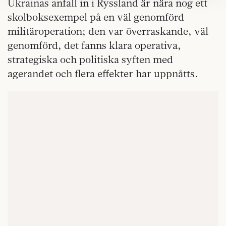
Om du vill läsa mer om hur vi hanterar personuppgifter
Ukrainas anfall in i Ryssland är nära nog ett
kan du göra det
här
.
skolboksexempel på en väl genomförd
militäroperation; den var överraskande, väl
genomförd, det fanns klara operativa,
strategiska och politiska syften med
agerandet och flera effekter har uppnåtts.