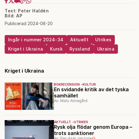
Text: Peter Haldén
Bild: AP
Publicerad 2024-08-20
Ingår i nummer 2024-34
Aktuellt
Utrikes
Kriget i Ukraina
Kursk
Ryssland
Ukraina
Kriget i Ukraina
BOKRECENSION
KULTUR
En svidande kritik av det tyska
samhället
Av: Mats Almegård
AKTUELLT
UTRIKES
Rysk olja flödar genom Europa –
trots sanktioner
Av: Per-Axel Janzon
•