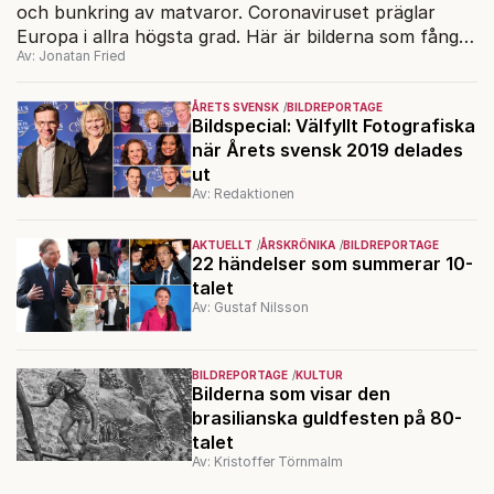
och bunkring av matvaror. Coronaviruset präglar
Europa i allra högsta grad. Här är bilderna som fångar
Av: Jonatan Fried
samhällssituationen.
ÅRETS SVENSK
BILDREPORTAGE
Bildspecial: Välfyllt Fotografiska
när Årets svensk 2019 delades
ut
Av: Redaktionen
AKTUELLT
ÅRSKRÖNIKA
BILDREPORTAGE
22 händelser som summerar 10-
talet
Av: Gustaf Nilsson
BILDREPORTAGE
KULTUR
Bilderna som visar den
brasilianska guldfesten på 80-
talet
Av: Kristoffer Törnmalm