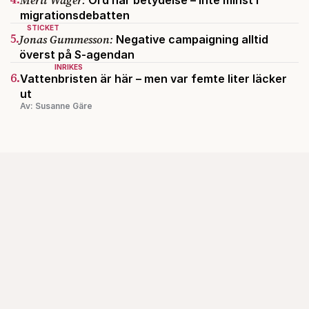
Merit Wager:
Ord har betydelse – inte minst i
migrationsdebatten
STICKET
5.
Jonas Gummesson:
Negative campaigning alltid
överst på S-agendan
INRIKES
6.
Vattenbristen är här – men var femte liter läcker
ut
Av: Susanne Gäre