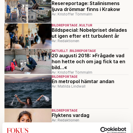
Resereportage: Stalinismens
ljuva drömmar finns i Krakow
Av: Kristoffer Törnmalm
BILDREPORTAGE
KULTUR
Bildspecial: Nobelpriset delades
ut igen efter ett turbulent år
Av: Redaktionen
AKTUELLT
BILDREPORTAGE
20 augusti 2018: »Frågade vad
hon hette och om jag fick ta en
bild…«
Av: Kristoffer Törnmalm
BILDREPORTAGE
En metropol hämtar andan
Av: Matilda Lindwall
BILDREPORTAGE
Flyktens vardag
Av: Redaktionen