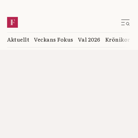
Aktuellt
Veckans Fokus
Val 2026
Krönikor
K