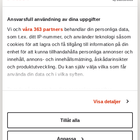
BILDREPORTAGE
Inifrån infernot
Ansvarsfull användning av dina uppgifter
Av: Anna Ritter
Vi och
våra 363 partners
behandlar din personliga data,
som t.ex. ditt IP-nummer, och använder teknologi såsom
cookies för att lagra och få tillgång till information på din
BILDREPORTAGE
UTRIKES
enhet för att kunna tillhandahålla personliga annonser och
Vittnesmål från Idlib
Av: Redaktionen
innehåll, annons- och innehållsmätning, åskådarinsikter
och produktutveckling. Du kan själv välja vilka som får
använda din data och i vilka syften.
BILDREPORTAGE
Resan in i Harens år
Ta reda på mer om hur dina personliga uppgifter
Av: Redaktionen
behandlas och ställ in dina preferenser i
detaljsektionen
.
Visa detaljer
Du kan ändra eller dra tillbaka ditt samtycke när som
helst från cookie-förklaringen.
Tillåt alla
Ladda fler
Vi använder enhetsidentifierare för att anpassa innehållet
och annonserna till användarna, tillhandahålla funktioner
Anpassa