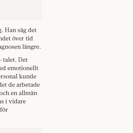
. Han såg det
ndet över tid
iagnosen längre.
-talet. Det
med emotionellt
personal kunde
 det de arbetade
b och en allmän
s i vidare
för