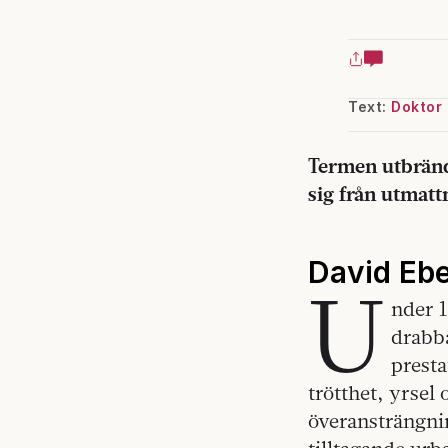
Text:
Doktor
Termen utbränd 
sig från utmatt
David Ebe
U
nder 1
drabba
presta
trötthet, yrsel
överansträngni