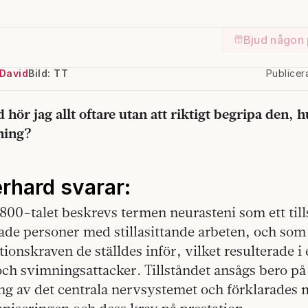
Bjud någon 
 David
Bild: TT
Publice
hör jag allt oftare utan att riktigt begripa den, h
ning?
rhard svarar:
800-talet beskrevs termen neurasteni som ett til
de personer med stillasittande arbeten, och som 
tionskraven de ställdes inför, vilket resulterade i
 och svimningsattacker. Tillståndet ansågs bero på
ng av det centrala nervsystemet och förklarades