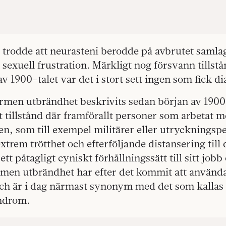
trodde att neurasteni berodde på avbrutet samlag
 sexuell frustration. Märkligt nog försvann tillstå
av 1900-talet var det i stort sett ingen som fick d
termen utbrändhet beskrivits sedan början av 1900
ett tillstånd där framförallt personer som arbetat 
en, som till exempel militärer eller utrycknings
xtrem trötthet och efterföljande distansering till
tt påtagligt cyniskt förhållningssätt till sitt job
rmen utbrändhet har efter det kommit att använda
 är i dag närmast synonym med det som kallas 
ndrom.