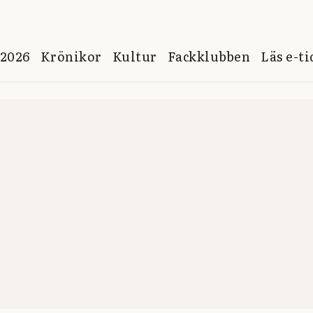
 2026
Krönikor
Kultur
Fackklubben
Läs e-t