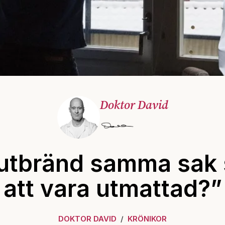
Doktor David
 utbränd samma sak
att vara utmattad?”
DOKTOR DAVID
KRÖNIKOR