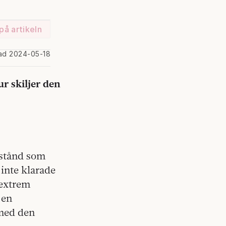
på artikeln
rad 2024-05-18
ur skiljer den
lstånd som
inte klarade
 extrem
 en
 med den