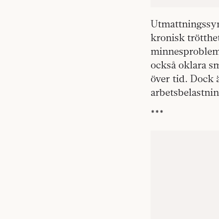
Utmattningssyn
kronisk trötthe
minnesproblem 
också oklara s
över tid. Dock 
arbetsbelastni
***