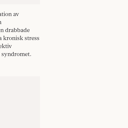
ation av
h
en drabbade
 kronisk stress
ektiv
av syndromet.