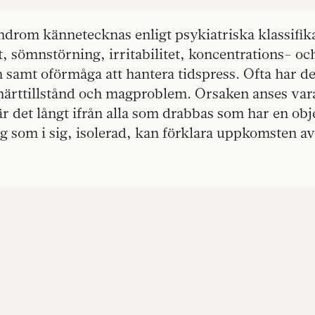
drom kännetecknas enligt psykiatriska klassifik
t, sömnstörning, irritabilitet, koncentrations- oc
samt oförmåga att hantera tidspress. Ofta har d
märttillstånd och magproblem. Orsaken anses vara
är det långt ifrån alla som drabbas som har en obj
ng som i sig, isolerad, kan förklara uppkomsten 