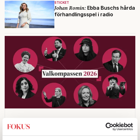
STICKET
Johan Romin:
Ebba Buschs hårda
förhandlingsspel i radio
Testa vår valkompass 2026!
Testa här!