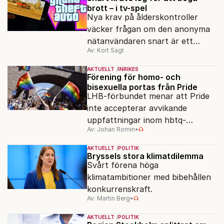
brott – i tv-spel
Nya krav på ålderskontroller
väcker frågan om den anonyma
nätanvändaren snart är ett
Av: Kort Sagt
minne blott.
AKTUELLT
INRIKES
Förening för homo- och
bisexuella portas från Pride
LHB-förbundet menar att Pride
inte accepterar avvikande
uppfattningar inom hbtq-
Av: Johan Romin
•
rörelsen. "Vi har inga problem
med transpersoner", säger
AKTUELLT
POLITIK
ordföranden Linn Saarinen.
Bryssels stora klimatdilemma
Svårt förena höga
klimatambitioner med bibehållen
konkurrenskraft.
Av: Martin Berg
•
AKTUELLT
POLITIK