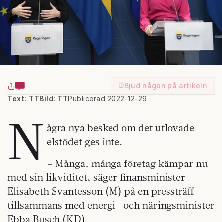
Bjud någon på artikeln
Text: TT
Bild: TT
Publicerad 2022-12-29
N
ågra nya besked om det utlovade
elstödet ges inte.
– Många, många företag kämpar nu
med sin likviditet, säger finansminister
Elisabeth Svantesson (M) på en pressträff
tillsammans med energi- och näringsminister
Ebba Busch (KD).