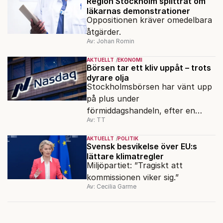
Region Stockholm splittrat om
läkarnas demonstrationer
Oppositionen kräver omedelbara
åtgärder.
Av: Johan Romin
AKTUELLT
EKONOMI
Börsen tar ett kliv uppåt – trots
dyrare olja
Stockholmsbörsen har vänt upp
på plus under
förmiddagshandeln, efter en
Av: TT
inledning nedåt – trots ett högre
oljepris och AI-oro.
AKTUELLT
POLITIK
Svensk besvikelse över EU:s
lättare klimatregler
Miljöpartiet: ”Tragiskt att
kommissionen viker sig.”
Av: Cecilia Garme