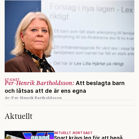
STICKET
Per-Henrik Bartholdsson:
Att beslagta barn
och låtsas att de är ens egna
Av: Per-Henrik Bartholdsson
Aktuellt
AKTUELLT
KORT SAGT
Snart krävs leg för att begå