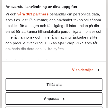
Ansvarsfull användning av dina uppgifter
Vi och
våra 363 partners
behandlar din personliga data,
som t.ex. ditt IP-nummer, och använder teknologi såsom
cookies för att lagra och få tillgång till information på din
enhet för att kunna tillhandahålla personliga annonser och
innehåll, annons- och innehållsmätning, åskådarinsikter
och produktutveckling. Du kan själv välja vilka som får
använda din data och i vilka syften.
Ta reda på mer om hur dina personliga uppgifter
behandlas och ställ in dina preferenser i
detaljsektionen
.
Visa detaljer
Du kan ändra eller dra tillbaka ditt samtycke när som
helst från cookie-förklaringen.
Tillåt alla
Vi använder enhetsidentifierare för att anpassa innehållet
och annonserna till användarna, tillhandahålla funktioner
Anpassa
för sociala medier och analysera vår trafik. Vi
vidarebefordrar även sådana identifierare och annan