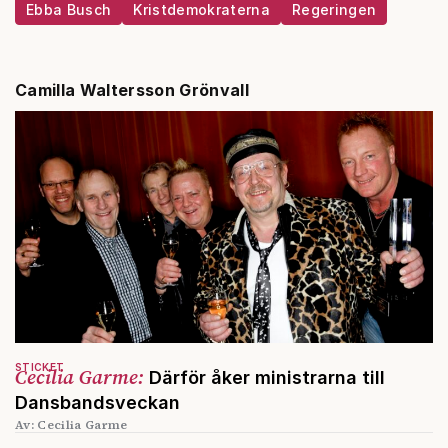
Ebba Busch
Kristdemokraterna
Regeringen
Camilla Waltersson Grönvall
STICKET
Cecilia Garme:
Därför åker ministrarna till
Dansbandsveckan
Av: Cecilia Garme