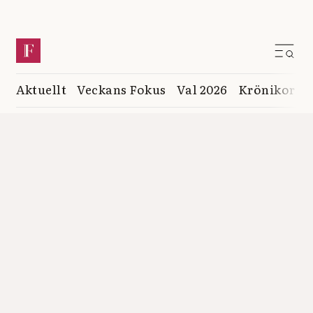
Aktuellt
Veckans Fokus
Val 2026
Krönikor
K