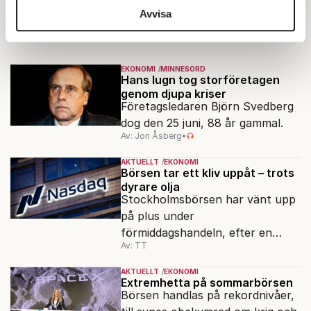
information från din enhet till de sociala medier och
Avvisa
Ekonomi
annons- och analysföretag som vi samarbetar med.
Dessa kan i sin tur kombinera informationen med annan
information som du har tillhandahållit eller som de har
EKONOMI
MINNESORD
Hans lugn tog storföretagen
samlat in när du har använt deras tjänster.
genom djupa kriser
Om du vill läsa mer om hur vi hanterar personuppgifter
Företagsledaren Björn Svedberg
kan du göra det
här
.
dog den 25 juni, 88 år gammal.
Av: Jon Åsberg
•
AKTUELLT
EKONOMI
Börsen tar ett kliv uppåt – trots
dyrare olja
Stockholmsbörsen har vänt upp
på plus under
förmiddagshandeln, efter en
Av: TT
inledning nedåt – trots ett högre
oljepris och AI-oro.
AKTUELLT
EKONOMI
Extremhetta på sommarbörsen
Börsen handlas på rekordnivåer,