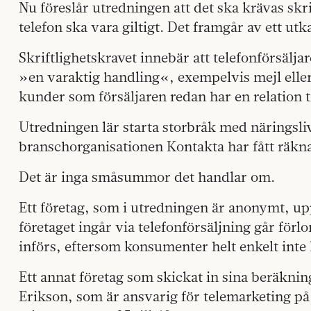
Nu föreslår utredningen att det ska krävas skrif
telefon ska vara giltigt. Det framgår av ett utk
Skriftlighetskravet innebär att telefonförsälja
»en varaktig handling«, exempelvis mejl eller
kunder som försäljaren redan har en relation ti
Utredningen lär starta storbråk med näringsliv
branschorganisationen Kontakta har fått räkna p
Det är inga småsummor det handlar om.
Ett företag, som i utredningen är anonymt, up
företaget ingår via telefonförsäljning går förl
införs, eftersom konsumenter helt enkelt inte
Ett annat företag som skickat in sina beräkning
Erikson, som är ansvarig för telemarketing på 