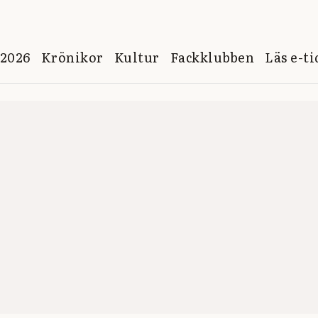
 2026
Krönikor
Kultur
Fackklubben
Läs e-t