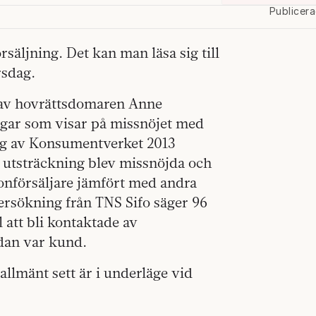
Publicer
örsäljning. Det kan man läsa sig till
rsdag.
s av hovrättsdomaren Anne
ngar som visar på missnöjet med
ng av Konsumentverket 2013
 utsträckning blev missnöjda och
efonförsäljare jämfört med andra
ersökning från TNS Sifo säger 96
l att bli kontaktade av
redan var kund.
llmänt sett är i underläge vid