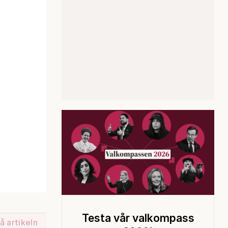
Testa vår valkompass
å artikeln