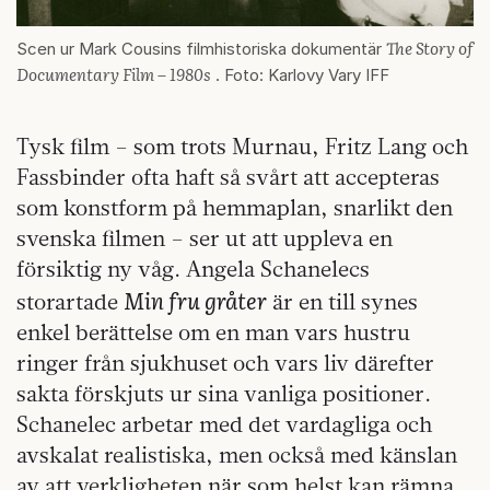
The Story of
Scen ur Mark Cousins filmhistoriska dokumentär
Documentary Film – 1980s
. Foto: Karlovy Vary IFF
Tysk film – som trots Murnau, Fritz Lang och
Fassbinder ofta haft så svårt att accepteras
som konstform på hemmaplan, snarlikt den
svenska filmen – ser ut att uppleva en
försiktig ny våg. Angela Schanelecs
Min fru gråter
storartade
är en till synes
enkel berättelse om en man vars hustru
ringer från sjukhuset och vars liv därefter
sakta förskjuts ur sina vanliga positioner.
Schanelec arbetar med det vardagliga och
avskalat realistiska, men också med känslan
av att verkligheten när som helst kan rämna.