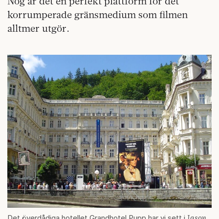
Nog är det en perfekt plattform för det
korrumperade gränsmedium som filmen
alltmer utgör.
Jason
Det överdådiga hotellet Grandhotel Pupp har vi sett i