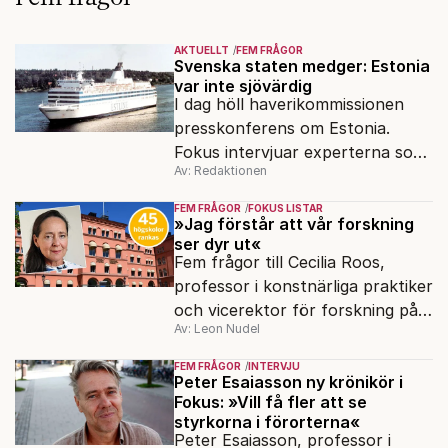
AKTUELLT
FEM FRÅGOR
Svenska staten medger: Estonia
var inte sjövärdig
I dag höll haverikommissionen
presskonferens om Estonia.
Fokus intervjuar experterna som
Av: Redaktionen
sagt samma sak sen 2003.
FEM FRÅGOR
FOKUS LISTAR
»Jag förstår att vår forskning
ser dyr ut«
Fem frågor till Cecilia Roos,
professor i konstnärliga praktiker
och vicerektor för forskning på
Av: Leon Nudel
Stockholms konstnärliga
högskola, angående forskningen
FEM FRÅGOR
INTERVJU
och kritiken i medier.
Peter Esaiasson ny krönikör i
Fokus: »Vill få fler att se
styrkorna i förorterna«
Peter Esaiasson, professor i