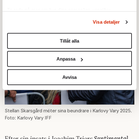
sprida glans på någon gudsförgäten plats.
Ta reda på mer om hur dina personliga uppgifter
behandlas och ställ in dina preferenser i
detaljsektionen
.
Visa detaljer
Du kan ändra eller dra tillbaka ditt samtycke när som
helst från cookie-förklaringen.
Tillåt alla
Vi använder enhetsidentifierare för att anpassa innehållet
och annonserna till användarna, tillhandahålla funktioner
Anpassa
för sociala medier och analysera vår trafik. Vi
vidarebefordrar även sådana identifierare och annan
information från din enhet till de sociala medier och
Avvisa
annons- och analysföretag som vi samarbetar med.
Dessa kan i sin tur kombinera informationen med annan
information som du har tillhandahållit eller som de har
samlat in när du har använt deras tjänster.
Stellan Skarsgård möter sina beundrare i Karlovy Vary 2025.
Om du vill läsa mer om hur vi hanterar personuppgifter
Foto: Karlovy Vary IFF
kan du göra det
här
.
Sentimental
Efter sin insats i Joachim Triers