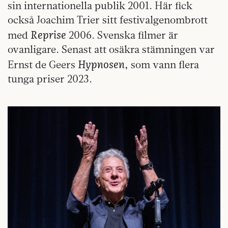
sin internationella publik 2001. Här fick
också Joachim Trier sitt festivalgenombrott
Reprise
med
2006. Svenska filmer är
ovanligare. Senast att osäkra stämningen var
Hypnosen
Ernst de Geers
, som vann flera
tunga priser 2023.