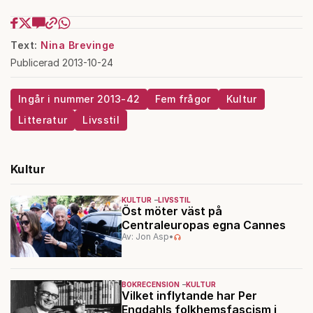
Text:
Nina Brevinge
Publicerad 2013-10-24
Ingår i nummer 2013-42
Fem frågor
Kultur
Litteratur
Livsstil
Kultur
KULTUR
LIVSSTIL
Öst möter väst på
Centraleuropas egna Cannes
Av: Jon Asp
•
BOKRECENSION
KULTUR
Vilket inflytande har Per
Engdahls folkhemsfascism i