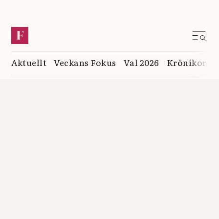
Aktuellt
Veckans Fokus
Val 2026
Krönikor
K