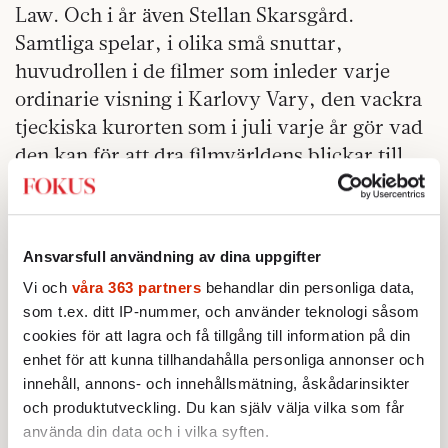
Law. Och i år även Stellan Skarsgård.
Samtliga spelar, i olika små snuttar,
huvudrollen i de filmer som inleder varje
ordinarie visning i Karlovy Vary, den vackra
tjeckiska kurorten som i juli varje år gör vad
den kan för att dra filmvärldens blickar till
sig.
De små filmerna har blivit en institution i sig:
absurda mikroberättelser där hedersgäster
Ansvarsfull användning av dina uppgifter
får finna sig i att festivalens Crystal Globe-
Vi och
våra 363 partners
behandlar din personliga data,
statyett används på högst oväntade sätt.
som t.ex. ditt IP-nummer, och använder teknologi såsom
Underfundigt och transparent skämtar de om
cookies för att lagra och få tillgång till information på din
enhet för att kunna tillhandahålla personliga annonser och
behovet av stjärnglans, desperationen efter
innehåll, annons- och innehållsmätning, åskådarinsikter
fatigue
den och stjärnornas
inför att offra
och produktutveckling. Du kan själv välja vilka som får
ytterligare ett par dagar av sina liv för att
använda din data och i vilka syften.