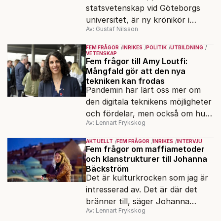
statsvetenskap vid Göteborgs
universitet, är ny krönikör i
Av: Gustaf Nilsson
Fokus.
FEM FRÅGOR
INRIKES
POLITIK
UTBILDNING
VETENSKAP
Fem frågor till Amy Loutfi:
Mångfald gör att den nya
tekniken kan frodas
Pandemin har lärt oss mer om
den digitala teknikens möjligheter
och fördelar, men också om hur
Av: Lennart Frykskog
viktig cybersäkerhet är. Det
säger Amy Loutfi, ledamot i
AKTUELLT
FEM FRÅGOR
INRIKES
INTERVJU
Omstartskommissionen och vice
Fem frågor om maffiametoder
och klanstrukturer till Johanna
rektor vid Örebro universitet.
Bäckström
Hon värnar mångfald i
Det är kulturkrocken som jag är
teknikutvecklingen.
intresserad av. Det är där det
bränner till, säger Johanna
Av: Lennart Frykskog
Bäckström Lerneby, som i 14 år