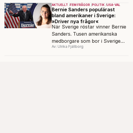
följt ett klanliknande
AKTUELLT
FEM FRÅGOR
POLITIK
USA-VAL
släktnätverk i Angered och är
Bernie Sanders populärast
bland amerikaner i Sverige:
aktuell med den dokumentära
»Driver nya frågor«
boken Familjen.
När Sverige röstar vinner Bernie
Sanders. Tusen amerikanska
medborgare som bor i Sverige
Av: Ulrika Fjällborg
röstade i demokraternas
primärval i mars. En av dem är
Frida Carlvik, 23, i Göteborg.