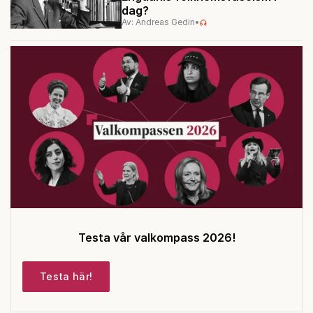
dag?
Av: Andreas Gedin
•
Testa vår valkompass 2026!
Testa här!