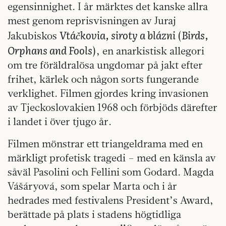
egensinnighet. I år märktes det kanske allra
mest genom reprisvisningen av Juraj
Vtáčkovia, siroty a blázni
Birds,
Jakubiskos
(
Orphans and Fools
), en anarkistisk allegori
om tre föräldralösa ungdomar på jakt efter
frihet, kärlek och någon sorts fungerande
verklighet. Filmen gjordes kring invasionen
av Tjeckoslovakien 1968 och förbjöds därefter
i landet i över tjugo år.
Filmen mönstrar ett triangeldrama med en
märkligt profetisk tragedi – med en känsla av
såväl Pasolini och Fellini som Godard. Magda
Vášáryová, som spelar Marta och i år
hedrades med festivalens President’s Award,
berättade på plats i stadens högtidliga