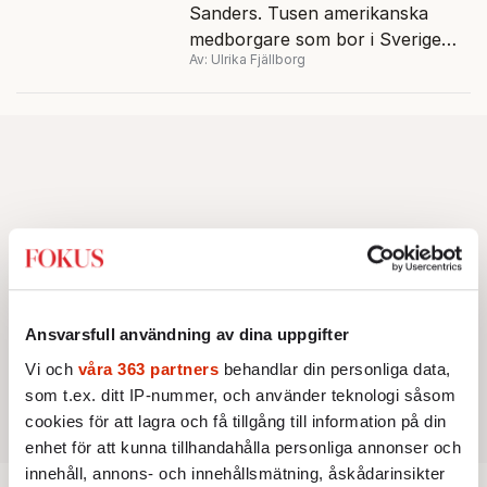
Sanders. Tusen amerikanska
medborgare som bor i Sverige
Av: Ulrika Fjällborg
röstade i demokraternas
primärval i mars. En av dem är
Frida Carlvik, 23, i Göteborg.
Ansvarsfull användning av dina uppgifter
Vi och
våra 363 partners
behandlar din personliga data,
som t.ex. ditt IP-nummer, och använder teknologi såsom
cookies för att lagra och få tillgång till information på din
enhet för att kunna tillhandahålla personliga annonser och
innehåll, annons- och innehållsmätning, åskådarinsikter