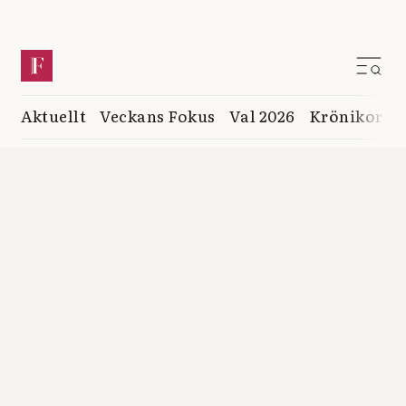
Aktuellt
Veckans Fokus
Val 2026
Krönikor
K