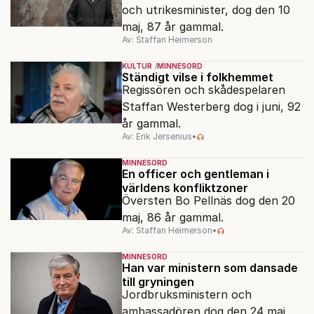
och utrikesminister, dog den 10
maj, 87 år gammal.
Av: Staffan Heimerson
KULTUR
MINNESORD
Ständigt vilse i folkhemmet
Regissören och skådespelaren
Staffan Westerberg dog i juni, 92
år gammal.
Av: Erik Jersenius
•
MINNESORD
En officer och gentleman i
världens konfliktzoner
Översten Bo Pellnäs dog den 20
maj, 86 år gammal.
Av: Staffan Heimerson
•
MINNESORD
Han var ministern som dansade
till gryningen
Jordbruksministern och
ambassadören dog den 24 maj,