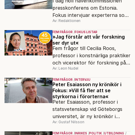
I dag höll haverikommissionen
presskonferens om Estonia.
Fokus intervjuar experterna som
Av: Redaktionen
sagt samma sak sen 2003.
FEM FRÅGOR
FOKUS LISTAR
»Jag förstår att vår forskning
ser dyr ut«
Fem frågor till Cecilia Roos,
professor i konstnärliga praktiker
och vicerektor för forskning på
Av: Leon Nudel
Stockholms konstnärliga
högskola, angående forskningen
FEM FRÅGOR
INTERVJU
och kritiken i medier.
Peter Esaiasson ny krönikör i
Fokus: »Vill få fler att se
styrkorna i förorterna«
Peter Esaiasson, professor i
statsvetenskap vid Göteborgs
universitet, är ny krönikör i
Av: Gustaf Nilsson
Fokus.
FEM FRÅGOR
INRIKES
POLITIK
UTBILDNING