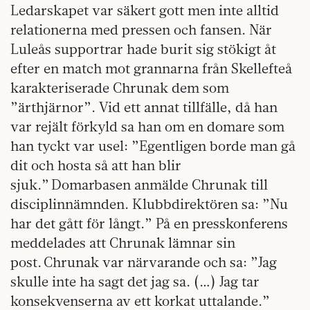
Ledarskapet var säkert gott men inte alltid
relationerna med pressen och fansen. När
Luleås supportrar hade burit sig stökigt åt
efter en match mot grannarna från Skellefteå
karakteriserade Chrunak dem som
”ärthjärnor”. Vid ett annat tillfälle, då han
var rejält förkyld sa han om en domare som
han tyckt var usel: ”Egentligen borde man gå
dit och hosta så att han blir
sjuk.” Domarbasen anmälde Chrunak till
disciplinnämnden. Klubbdirektören sa: ”Nu
har det gått för långt.” På en presskonferens
meddelades att Chrunak lämnar sin
post. Chrunak var närvarande och sa: ”Jag
skulle inte ha sagt det jag sa. (…) Jag tar
konsekvenserna av ett korkat uttalande.”