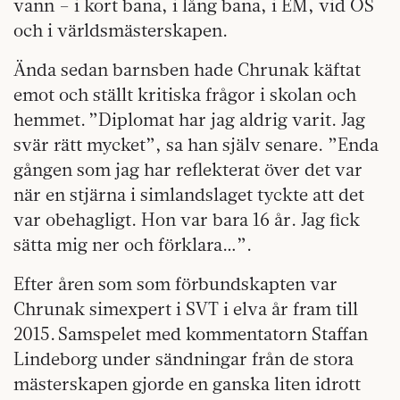
vann – i kort bana, i lång bana, i EM, vid OS
och i världsmästerskapen.
Ända sedan barnsben hade Chrunak käftat
emot och ställt kritiska frågor i skolan och
hemmet. ”Diplomat har jag aldrig varit. Jag
svär rätt mycket”, sa han själv senare. ”Enda
gången som jag har reflekterat över det var
när en stjärna i simlandslaget tyckte att det
var obehagligt. Hon var bara 16 år. Jag fick
sätta mig ner och förklara…”.
Efter åren som som förbundskapten var
Chrunak simexpert i SVT i elva år fram till
2015. Samspelet med kommentatorn Staffan
Lindeborg under sändningar från de stora
mästerskapen gjorde en ganska liten idrott