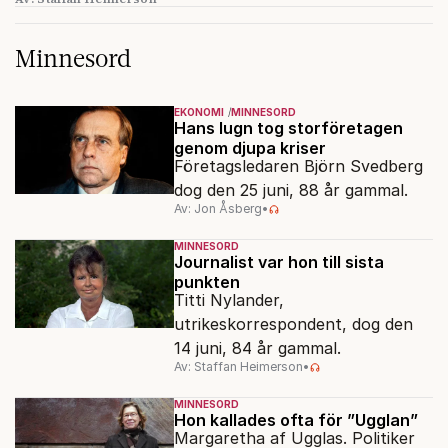
Minnesord
EKONOMI
MINNESORD
Hans lugn tog storföretagen
genom djupa kriser
Företagsledaren Björn Svedberg
dog den 25 juni, 88 år gammal.
Av: Jon Åsberg
•
MINNESORD
Journalist var hon till sista
punkten
Titti Nylander,
utrikeskorrespondent, dog den
14 juni, 84 år gammal.
Av: Staffan Heimerson
•
MINNESORD
Hon kallades ofta för ”Ugglan”
Margaretha af Ugglas. Politiker