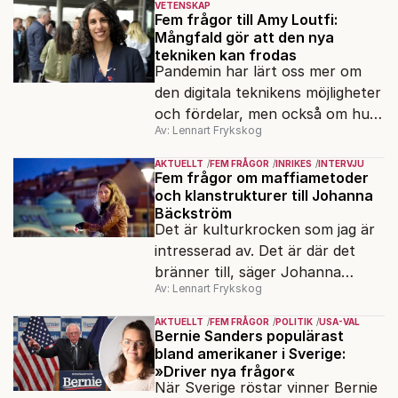
VETENSKAP
Fem frågor till Amy Loutfi:
Mångfald gör att den nya
tekniken kan frodas
Pandemin har lärt oss mer om
den digitala teknikens möjligheter
och fördelar, men också om hur
Av: Lennart Frykskog
viktig cybersäkerhet är. Det
säger Amy Loutfi, ledamot i
AKTUELLT
FEM FRÅGOR
INRIKES
INTERVJU
Omstartskommissionen och vice
Fem frågor om maffiametoder
och klanstrukturer till Johanna
rektor vid Örebro universitet.
Bäckström
Hon värnar mångfald i
Det är kulturkrocken som jag är
teknikutvecklingen.
intresserad av. Det är där det
bränner till, säger Johanna
Av: Lennart Frykskog
Bäckström Lerneby, som i 14 år
följt ett klanliknande
AKTUELLT
FEM FRÅGOR
POLITIK
USA-VAL
släktnätverk i Angered och är
Bernie Sanders populärast
bland amerikaner i Sverige:
aktuell med den dokumentära
»Driver nya frågor«
boken Familjen.
När Sverige röstar vinner Bernie