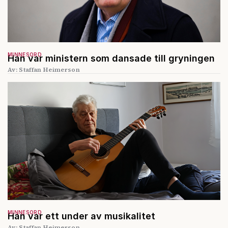
MINNESORD
Han var ministern som dansade till gryningen
Av: Staffan Heimerson
MINNESORD
Han var ett under av musikalitet
Av: Staffan Heimerson