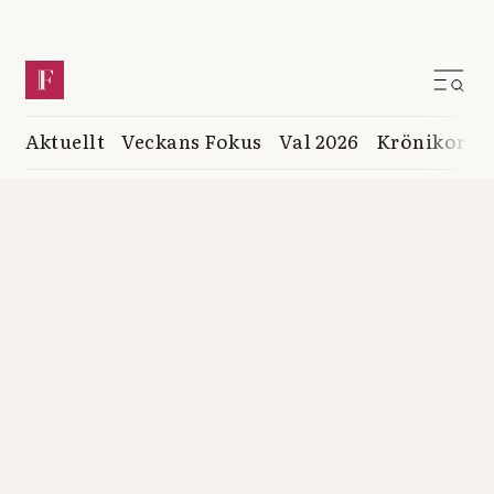
Aktuellt
Veckans Fokus
Val 2026
Krönikor
K