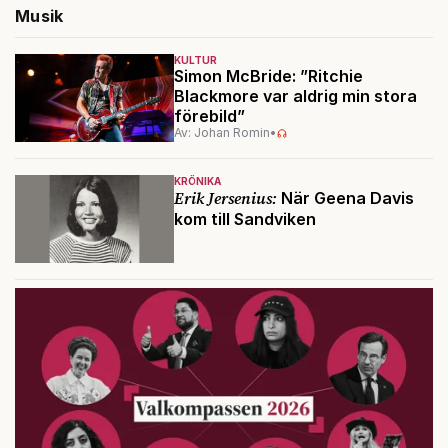
Musik
KULTUR
Simon McBride: ”Ritchie
Blackmore var aldrig min stora
förebild”
Av: Johan Romin
•
KRÖNIKA
Erik Jersenius:
När Geena Davis
kom till Sandviken