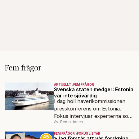
Fem frågor
AKTUELLT
FEM FRÅGOR
Svenska staten medger: Estonia
var inte sjövärdig
I dag höll haverikommissionen
presskonferens om Estonia.
Fokus intervjuar experterna som
Av: Redaktionen
sagt samma sak sen 2003.
FEM FRÅGOR
FOKUS LISTAR
»Jag förstår att vår forskning