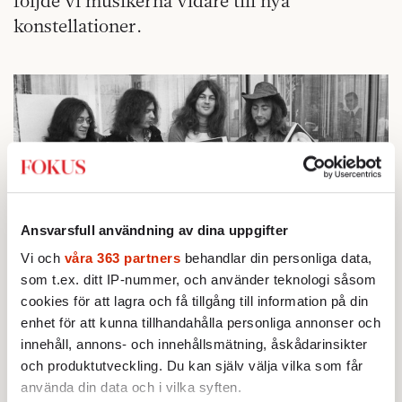
följde vi musikerna vidare till nya
konstellationer.
Ansvarsfull användning av dina uppgifter
Vi och
våra 363 partners
behandlar din personliga data,
som t.ex. ditt IP-nummer, och använder teknologi såsom
cookies för att lagra och få tillgång till information på din
enhet för att kunna tillhandahålla personliga annonser och
innehåll, annons- och innehållsmätning, åskådarinsikter
D
p
och produktutveckling. Du kan själv välja vilka som får
Deep Purple tilldelas en guldskiva för bandets platta
ee
Purple in Rock
använda din data och i vilka syften.
1971. Foto: Edwin Reichert/AP