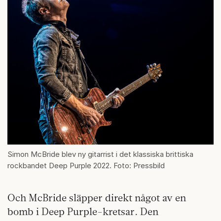
Simon McBride blev ny gitarrist i det klassiska brittiska
rockbandet Deep Purple 2022. Foto: Pressbild
Och McBride släpper direkt något av en
bomb i Deep Purple-kretsar. Den