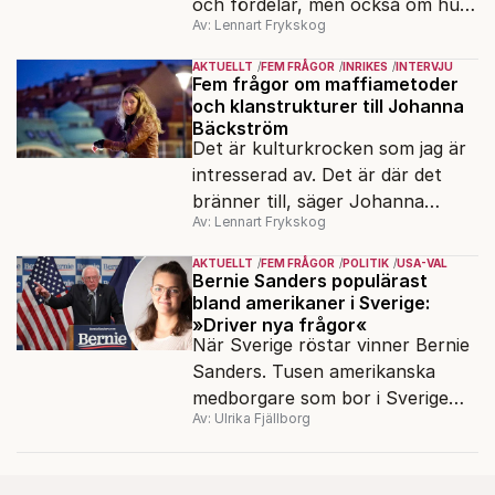
och fördelar, men också om hur
Av: Lennart Frykskog
viktig cybersäkerhet är. Det
säger Amy Loutfi, ledamot i
AKTUELLT
FEM FRÅGOR
INRIKES
INTERVJU
Omstartskommissionen och vice
Fem frågor om maffiametoder
och klanstrukturer till Johanna
rektor vid Örebro universitet.
Bäckström
Hon värnar mångfald i
Det är kulturkrocken som jag är
teknikutvecklingen.
intresserad av. Det är där det
bränner till, säger Johanna
Av: Lennart Frykskog
Bäckström Lerneby, som i 14 år
följt ett klanliknande
AKTUELLT
FEM FRÅGOR
POLITIK
USA-VAL
släktnätverk i Angered och är
Bernie Sanders populärast
bland amerikaner i Sverige:
aktuell med den dokumentära
»Driver nya frågor«
boken Familjen.
När Sverige röstar vinner Bernie
Sanders. Tusen amerikanska
medborgare som bor i Sverige
Av: Ulrika Fjällborg
röstade i demokraternas
primärval i mars. En av dem är
Frida Carlvik, 23, i Göteborg.