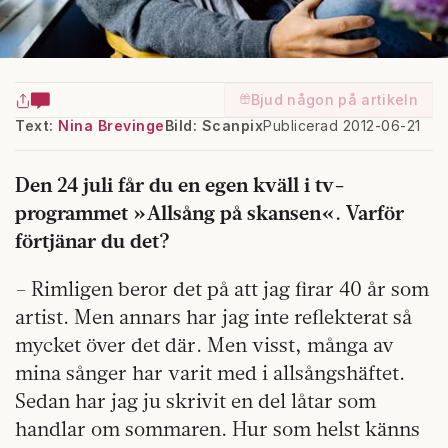
Bjud någon på artikeln
Text:
Nina Brevinge
Bild: Scanpix
Publicerad 2012-06-21
Den 24 juli får du en egen kväll i tv-
programmet »Allsång på skansen«. Varför
förtjänar du det?
– Rimligen beror det på att jag firar 40 år som
artist. Men annars har jag inte reflekterat så
mycket över det där. Men visst, många av
mina sånger har varit med i allsångshäftet.
Sedan har jag ju skrivit en del låtar som
handlar om sommaren. Hur som helst känns