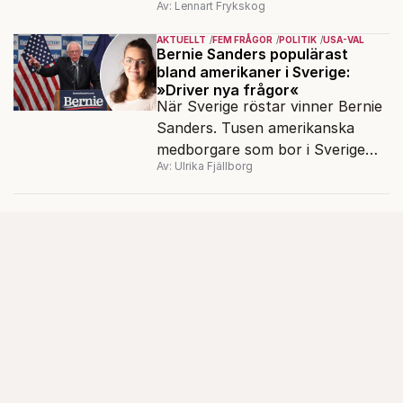
Av: Lennart Frykskog
Bäckström Lerneby, som i 14 år
följt ett klanliknande
AKTUELLT
FEM FRÅGOR
POLITIK
USA-VAL
släktnätverk i Angered och är
Bernie Sanders populärast
bland amerikaner i Sverige:
aktuell med den dokumentära
»Driver nya frågor«
boken Familjen.
När Sverige röstar vinner Bernie
Sanders. Tusen amerikanska
medborgare som bor i Sverige
Av: Ulrika Fjällborg
röstade i demokraternas
primärval i mars. En av dem är
Frida Carlvik, 23, i Göteborg.