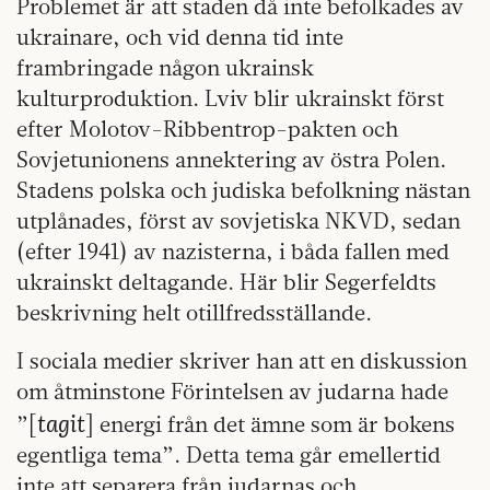
Problemet är att staden då inte befolkades av
ukrainare, och vid denna tid inte
frambringade någon ukrainsk
kulturproduktion. Lviv blir ukrainskt först
efter Molotov-Ribbentrop-pakten och
Sovjetunionens annektering av östra Polen.
Stadens polska och judiska befolkning nästan
utplånades, först av sovjetiska NKVD, sedan
(efter 1941) av nazisterna, i båda fallen med
ukrainskt deltagande. Här blir Segerfeldts
beskrivning helt otillfredsställande.
I sociala medier skriver han att en diskussion
om åtminstone Förintelsen av judarna hade
tagit
”[
] energi från det ämne som är bokens
egentliga tema”. Detta tema går emellertid
inte att separera från judarnas och