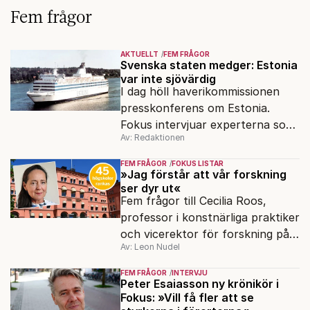
Fem frågor
AKTUELLT
FEM FRÅGOR
Svenska staten medger: Estonia
var inte sjövärdig
I dag höll haverikommissionen
presskonferens om Estonia.
Fokus intervjuar experterna som
Av: Redaktionen
sagt samma sak sen 2003.
FEM FRÅGOR
FOKUS LISTAR
»Jag förstår att vår forskning
ser dyr ut«
Fem frågor till Cecilia Roos,
professor i konstnärliga praktiker
och vicerektor för forskning på
Av: Leon Nudel
Stockholms konstnärliga
högskola, angående forskningen
FEM FRÅGOR
INTERVJU
och kritiken i medier.
Peter Esaiasson ny krönikör i
Fokus: »Vill få fler att se