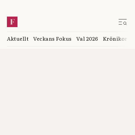
Aktuellt
Veckans Fokus
Val 2026
Krönikor
K