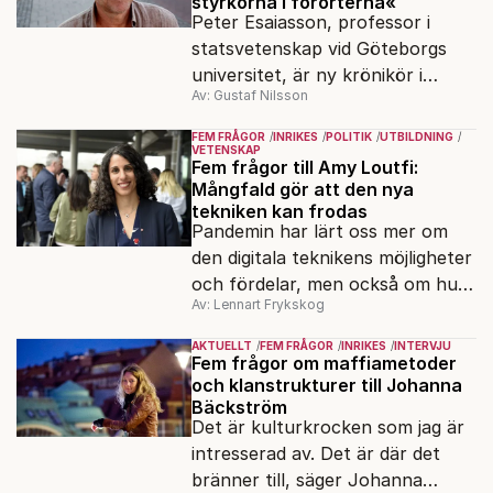
styrkorna i förorterna«
Peter Esaiasson, professor i
statsvetenskap vid Göteborgs
universitet, är ny krönikör i
Av: Gustaf Nilsson
Fokus.
FEM FRÅGOR
INRIKES
POLITIK
UTBILDNING
VETENSKAP
Fem frågor till Amy Loutfi:
Mångfald gör att den nya
tekniken kan frodas
Pandemin har lärt oss mer om
den digitala teknikens möjligheter
och fördelar, men också om hur
Av: Lennart Frykskog
viktig cybersäkerhet är. Det
säger Amy Loutfi, ledamot i
AKTUELLT
FEM FRÅGOR
INRIKES
INTERVJU
Omstartskommissionen och vice
Fem frågor om maffiametoder
och klanstrukturer till Johanna
rektor vid Örebro universitet.
Bäckström
Hon värnar mångfald i
Det är kulturkrocken som jag är
teknikutvecklingen.
intresserad av. Det är där det
bränner till, säger Johanna