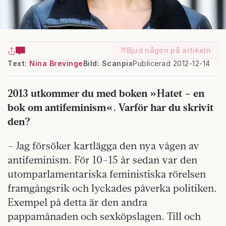
Bjud någon på artikeln
Text:
Nina Brevinge
Bild: Scanpix
Publicerad 2012-12-14
2013 utkommer du med boken »Hatet – en
bok om antifeminism«. Varför har du skrivit
den?
– Jag försöker kartlägga den nya vågen av
antifeminism. För 10–15 år sedan var den
utomparlamentariska feministiska rörelsen
framgångsrik och lyckades påverka politiken.
Exempel på detta är den andra
pappamånaden och sexköpslagen. Till och