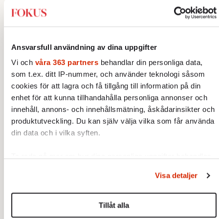
del skriver han att ”Redan från början hade
Sovjetunionen varit ett ryskt projekt”, som
om endast den ryska nationen egentligen
Ansvarsfull användning av dina uppgifter
hade någon agens. Detta stämmer inte. Att
Vi och
våra 363 partners
behandlar din personliga data,
ukrainare, letter, georgier och andra folk
som t.ex. ditt IP-nummer, och använder teknologi såsom
spelade en aktiv roll i upprättandet och
cookies för att lagra och få tillgång till information på din
upprätthållandet av sovjetdiktaturen är väl
enhet för att kunna tillhandahålla personliga annonser och
beskrivet, även av svenska forskare.
innehåll, annons- och innehållsmätning, åskådarinsikter och
produktutveckling. Du kan själv välja vilka som får använda
Den sovjetiska nationalitetspolitiken under
din data och i vilka syften.
20- och 30-talen, liksom svältkatastroferna i
Ryssland, Kazakstan och Ukraina
Ta reda på mer om hur dina personliga uppgifter behandlas
(Holodomor) och den Stora terrorn, uppstår
och ställ in dina preferenser i
detaljsektionen
. Du kan
Visa detaljer
ändra eller dra tillbaka ditt samtycke när som helst från
till del ur konflikterna mellan nationalistiska
cookie-förklaringen.
(inklusive judiska och ukrainska) och
Tillåt alla
internationalistiska grupperingar inom
Vi använder enhetsidentifierare för att anpassa innehållet