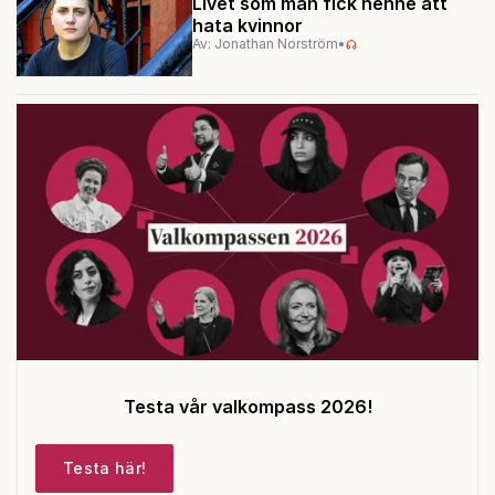
Livet som man fick henne att
hata kvinnor
Av: Jonathan Norström
•
Testa vår valkompass 2026!
Testa här!