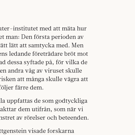
ter-institutet med att mäta hur
 vet man: Den första perioden av
rätt lätt att samtycka med. Men
s ledande företrädare bröt mot
 dessa syftade på, för vilka de
 en andra våg av viruset skulle
 risken att många skulle vägra att
följer färre dem.
 alla uppfattas de som godtyckliga
iakttar dem utifrån, som när vi
önstret av rörelser och beteenden.
ttgenstein visade forskarna