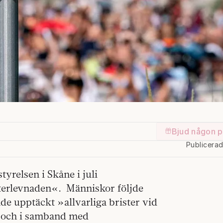
Bjud någon p
Publicera
yrelsen i Skåne i juli
fterlevnaden«.
Människor följde
e upptäckt »allvarliga brister vid
id och i samband med