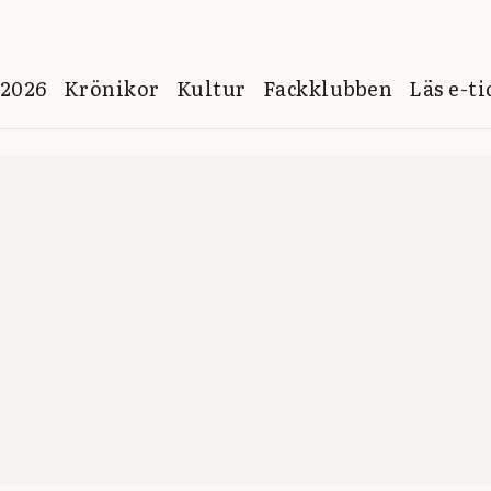
 2026
Krönikor
Kultur
Fackklubben
Läs e-t