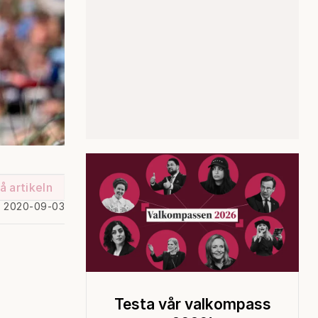
å artikeln
d 2020-09-03
Testa vår valkompass