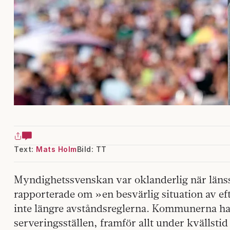
Text:
Mats Holm
Bild: TT
Myndighetssvenskan var oklanderlig när länsst
rapporterade om »en besvärlig situation av e
inte längre avståndsreglerna. Kommunerna had
serveringsställen, framför allt under kvällst