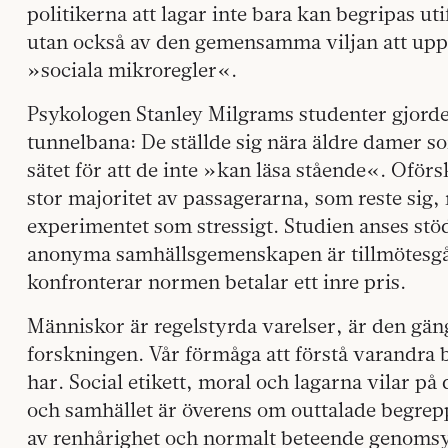
politikerna att lagar inte bara kan begripas uti
utan också av den gemensamma viljan att uppr
»sociala mikroregler«.
Psykologen Stanley Milgrams studenter gjorde
tunnelbana: De ställde sig nära äldre damer som
sätet för att de inte »kan läsa stående«. Ofö
stor majoritet av passagerarna, som reste sig
experimentet som stressigt. Studien anses stöd
anonyma samhällsgemenskapen är tillmötesgå
konfronterar normen betalar ett inre pris.
Människor är regelstyrda varelser, är den gä
forskningen. Vår förmåga att förstå varandra b
har. Social etikett, moral och lagarna vilar på
och samhället är överens om outtalade begrep
av renhårighet och normalt beteende genomsy