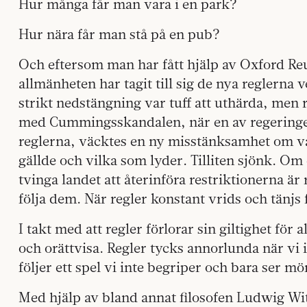
Hur många får man vara i en park?
Hur nära får man stå på en pub?
Och eftersom man har fått hjälp av Oxford Reu
allmänheten har tagit till sig de nya reglerna
strikt nedstängning var tuff att uthärda, men 
med Cummingsskandalen, när en av regeringen
reglerna, väcktes en ny misstänksamhet om vad
gällde och vilka som lyder. Tilliten sjönk. Om
tvinga landet att återinföra restriktionerna är
följa dem. När regler konstant vrids och tänjs 
I takt med att regler förlorar sin giltighet för
och orättvisa. Regler tycks annorlunda när vi 
följer ett spel vi inte begriper och bara ser m
Med hjälp av bland annat filosofen Ludwig Wi