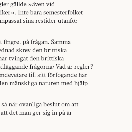
gler gällde »även vid
iker«. Inte bara semesterfolket
npassat sina restider utanför
tt fingret på frågan. Samma
dnad skrev den brittiska
r tvingat den brittiska
dläggande frågorna: Vad är regler?
ndevetare till sitt förfogande har
i den mänskliga naturen med hjälp
 så när ovanliga beslut om att
 att det man ger sig in på är