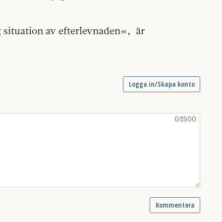
ig situation av efterlevnaden«,
är