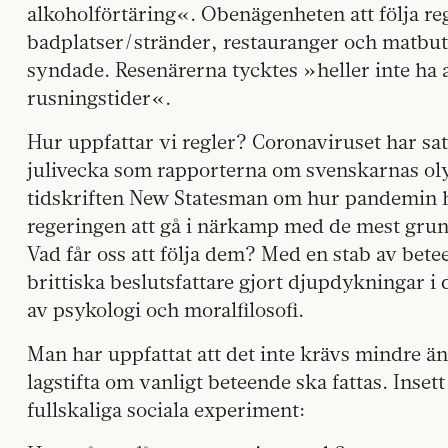
alkoholförtäring«. Obenägenheten att följa re
badplatser/stränder, restauranger och matbut
syndade. Resenärerna tycktes »heller inte ha a
rusningstider«.
Hur uppfattar vi regler? Coronaviruset har sa
julivecka som rapporterna om svenskarnas oly
tidskriften New Statesman om hur pandemin ha
regeringen att gå i närkamp med de mest grun
Vad får oss att följa dem? Med en stab av betee
brittiska beslutsfattare gjort djupdykningar 
av psykologi och moralfilosofi.
Man har uppfattat att det inte krävs mindre än
lagstifta om vanligt beteende ska fattas. Insett
fullskaliga sociala experiment: