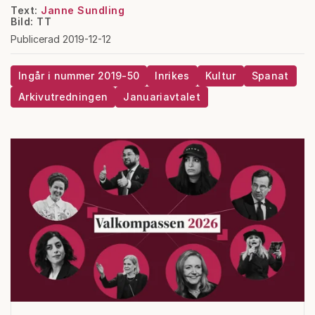
Text:
Janne Sundling
Bild: TT
Publicerad 2019-12-12
Ingår i nummer 2019-50
Inrikes
Kultur
Spanat
Arkivutredningen
Januariavtalet