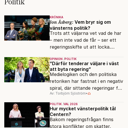
Politik
KRÖNIKA
Jon Åsberg:
Vem bryr sig om
vänsterns politik?
Trots att väljarna vet vad de har
– men inte vad de får – ser ett
regeringsskifte ut att locka.
Varför?
OPINION
POLITIK
”Därför tenderar väljare i väst
att byta regering”
Medielogiken och den politiska
retoriken har fastnat i en negativ
spiral, där sittande regeringar får
Av: Torbjörn Sjöström
•
klä skott för sådant som går
dåligt.
POLITIK
VAL 2026
Hur mycket vänsterpolitik tål
Centern?
Bakom regeringsfrågan finns
stora konflikter om skatter,