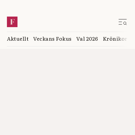
Aktuellt
Veckans Fokus
Val 2026
Krönikor
K