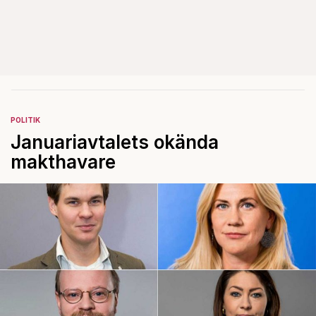
POLITIK
Januariavtalets okända
makthavare