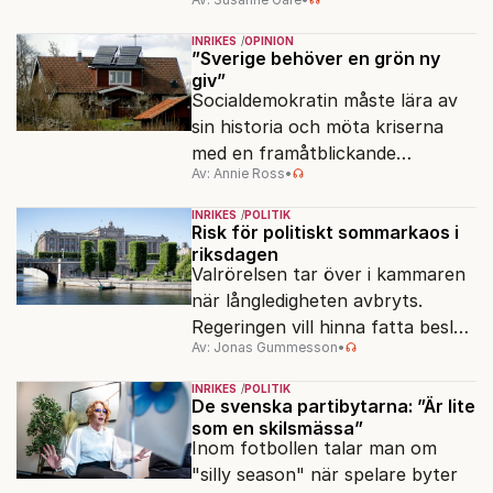
ansvar för Sveriges
vattenresurser?
INRIKES
OPINION
”Sverige behöver en grön ny
giv”
Socialdemokratin måste lära av
sin historia och möta kriserna
med en framåtblickande
Av: Annie Ross
•
strukturpolitik för att göra
Sverige långsiktigt hållbart,
INRIKES
POLITIK
jämlikt och kriståligt.
Risk för politiskt sommarkaos i
riksdagen
Valrörelsen tar över i kammaren
när långledigheten avbryts.
Regeringen vill hinna fatta beslut
Av: Jonas Gummesson
•
före valet – men oppositionen
ser sin chans att pressa
INRIKES
POLITIK
Tidösidan.
De svenska partibytarna: ”Är lite
som en skilsmässa”
Inom fotbollen talar man om
"silly season" när spelare byter