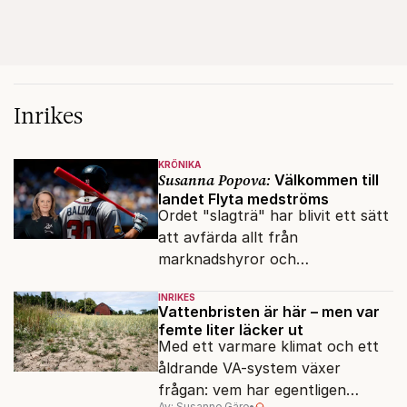
Inrikes
KRÖNIKA
Susanna Popova:
Välkommen till
landet Flyta medströms
Ordet "slagträ" har blivit ett sätt
att avfärda allt från
marknadshyror och
slöserikommissioner till frågor
INRIKES
om antisemitism.
Vattenbristen är här – men var
femte liter läcker ut
Med ett varmare klimat och ett
åldrande VA-system växer
frågan: vem har egentligen
Av: Susanne Gäre
•