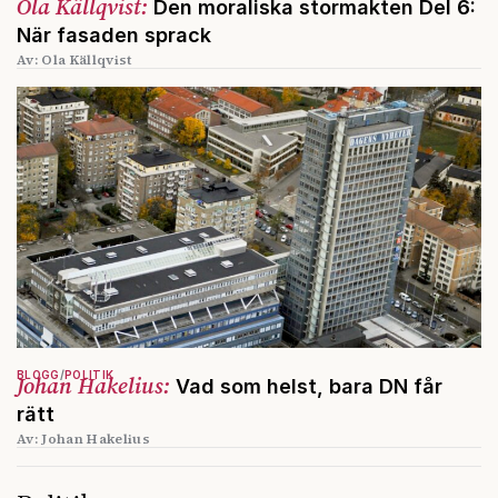
Ola Källqvist:
Den moraliska stormakten Del 6:
När fasaden sprack
Av: Ola Källqvist
BLOGG
POLITIK
Johan Hakelius:
Vad som helst, bara DN får
rätt
Av: Johan Hakelius