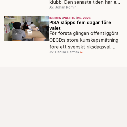
klubb. Den senaste tiden har en
Av: Johan Romin
rad svenska politiker bytt parti –
men varför, och vad skiljer
INRIKES
POLITIK
VAL 2026
partiernas interna kulturer åt?
PISA släpps fem dagar före
valet
För första gången offentliggörs
OECD:s stora kunskapsmätning
före ett svenskt riksdagsval.
Av: Cecilia Garme
•
Resultatet kan ge skolfrågan ny
kraft under valrörelsens sista
dagar.