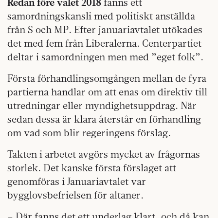
Redan före valet 2018
fanns ett
samordningskansli med politiskt anställda
från S och MP. Efter januariavtalet utökades
det med fem från Liberalerna. Centerpartiet
deltar i samordningen men med ”eget folk”.
Första förhandlingsomgången mellan de fyra
partierna handlar om att enas om direktiv till
utredningar eller myndighetsuppdrag. När
sedan dessa är klara återstår en förhandling
om vad som blir regeringens förslag.
Takten i arbetet avgörs mycket av frågornas
storlek. Det kanske första förslaget att
genomföras i Januariavtalet var
bygglovsbefrielsen för altaner.
– Där fanns det ett underlag klart, och då kan