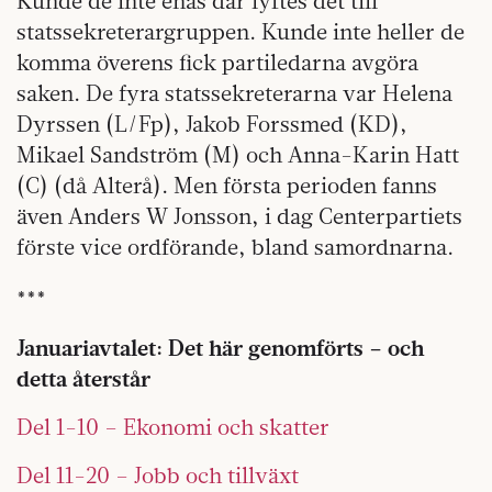
Kunde de inte enas där lyftes det till
statssekreterargruppen. Kunde inte heller de
komma överens fick partiledarna avgöra
saken. De fyra statssekreterarna var Helena
Dyrssen (L/Fp), Jakob Forssmed (KD),
Mikael Sandström (M) och Anna-Karin Hatt
(C) (då Alterå). Men första perioden fanns
även Anders W Jonsson, i dag Centerpartiets
förste vice ordförande, bland samordnarna.
***
Januariavtalet: Det här genomförts – och
detta återstår
Del 1-10 – Ekonomi och skatter
Del 11-20 – Jobb och tillväxt