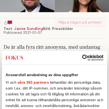
Bjud någon på artikeln
Text:
Janne Sundling
Bild: Pressbilder
Publicerad 2021-01-07
De är alla fyra rätt anonyma, med undantag
av Miljöpartiets Maria Ferm som varit
partiets gruppledare i riksdagen och stridbar
företrädare för partiet i migrationsfrågor.
Ansvarsfull användning av dina uppgifter
Men om du möter Sophia Metelius, Gunnar
Vi och
våra 363 partners
behandlar din personliga data,
Caperius eller Mats Andersson på gatan
som t.ex. ditt IP-nummer, och använder teknologi såsom
vänder du dig knappast om och tänker att där
cookies för att lagra och få tillgång till information på din
går en av de som syr ihop stora delar av
enhet för att kunna tillhandahålla personliga annonser och
svensk inrikespolitik.
innehåll, annons- och innehållsmätning, åskådarinsikter