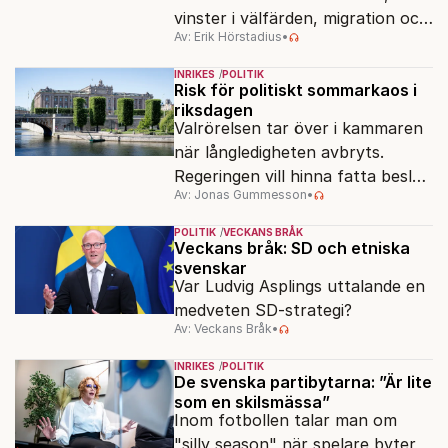
vinster i välfärden, migration och
Av: Erik Hörstadius
•
energi. Avståndet mellan C och
de rödgröna partierna är
INRIKES
POLITIK
fortfarande stort.
Risk för politiskt sommarkaos i
riksdagen
Valrörelsen tar över i kammaren
när långledigheten avbryts.
Regeringen vill hinna fatta beslut
Av: Jonas Gummesson
•
före valet – men oppositionen
ser sin chans att pressa
POLITIK
VECKANS BRÅK
Tidösidan.
Veckans bråk: SD och etniska
svenskar
Var Ludvig Asplings uttalande en
medveten SD-strategi?
Av: Veckans Bråk
•
INRIKES
POLITIK
De svenska partibytarna: ”Är lite
som en skilsmässa”
Inom fotbollen talar man om
"silly season" när spelare byter