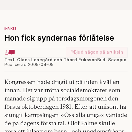
INRIKES
Hon fick syndernas förlåtelse
Bjud någon på artikeln
Text: Claes Lönegård och Thord Eriksson
Bild: Scanpix
Publicerad 2009-04-09
Kongressen hade dragit ut på tiden kvällen
innan. Det var trötta socialdemokrater som
manade sig upp på torsdagsmorgonen den
första oktoberdagen 1981. Efter att unisont ha
sjungit kampsången »Oss alla unga« väntade
de på dagens första tal. Olof Palme skulle
göra ett inlägg om barn- och ungdomsfrågor,