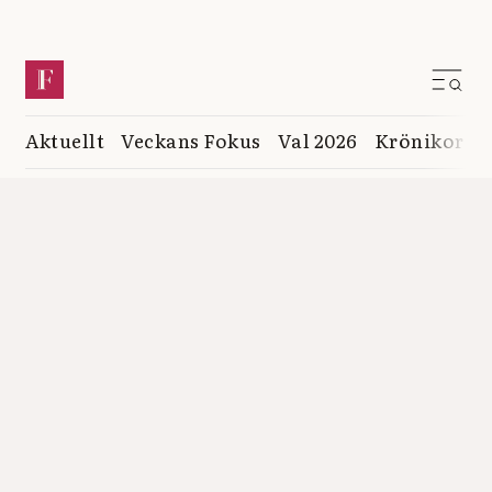
Aktuellt
Veckans Fokus
Val 2026
Krönikor
K