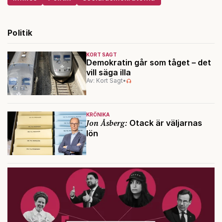
Politik
KORT SAGT
Demokratin går som tåget – det
vill säga illa
Av: Kort Sagt
•
KRÖNIKA
Jon Åsberg:
Otack är väljarnas
lön