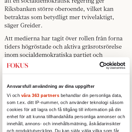
att en socialdemokratisk regering ger
Riksbanken större oberoende, vilket kan
betraktas som betydligt mer tvivelaktigt,
säger Greider.
Att medierna har tagit över rollen från forna
tiders högröstade och aktiva gräsrotsrörelse
inom socialdemokratiska partiet och
fackföreningsrörelsen märktes i måndags.
Inga ilskna medlemmar, men väl ett
hundratal journalister, hade barrikaderat sig
Ansvarsfull användning av dina uppgifter
utanför LO-borgen i väntan på ett besked om
Wanja Lundby-Wedins framtid. Därmed
Vi och
våra 363 partners
behandlar din personliga data,
som t.ex. ditt IP-nummer, och använder teknologi såsom
kommer dagens företrädare för
cookies för att lagra och få tillgång till information på din
arbetarrörelsen på ett sätt lindrigare undan
enhet för att kunna tillhandahålla personliga annonser och
än förr, när missnöje luftades på välbesökta
innehåll, annons- och innehållsmätning, åskådarinsikter
politiska möten. Något som Göran Greider
och produktutveckling. Du kan själv välja vilka som får