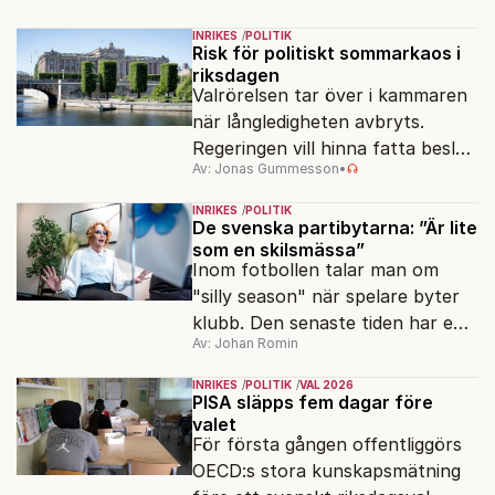
Sverige långsiktigt hållbart,
INRIKES
POLITIK
jämlikt och kriståligt.
Risk för politiskt sommarkaos i
riksdagen
Valrörelsen tar över i kammaren
när långledigheten avbryts.
Regeringen vill hinna fatta beslut
Av: Jonas Gummesson
•
före valet – men oppositionen
ser sin chans att pressa
INRIKES
POLITIK
Tidösidan.
De svenska partibytarna: ”Är lite
som en skilsmässa”
Inom fotbollen talar man om
"silly season" när spelare byter
klubb. Den senaste tiden har en
Av: Johan Romin
rad svenska politiker bytt parti –
men varför, och vad skiljer
INRIKES
POLITIK
VAL 2026
partiernas interna kulturer åt?
PISA släpps fem dagar före
valet
För första gången offentliggörs
OECD:s stora kunskapsmätning