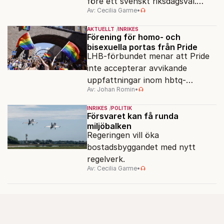
före ett svenskt riksdagsval.
Av: Cecilia Garme
•
Resultatet kan ge skolfrågan ny
kraft under valrörelsens sista
AKTUELLT
INRIKES
dagar.
Förening för homo- och
bisexuella portas från Pride
LHB-förbundet menar att Pride
inte accepterar avvikande
uppfattningar inom hbtq-
Av: Johan Romin
•
rörelsen. "Vi har inga problem
med transpersoner", säger
INRIKES
POLITIK
ordföranden Linn Saarinen.
Försvaret kan få runda
miljöbalken
Regeringen vill öka
bostadsbyggandet med nytt
regelverk.
Av: Cecilia Garme
•