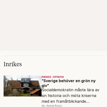
Inrikes
INRIKES
OPINION
”Sverige behöver en grön ny
giv”
Socialdemokratin måste lära av
sin historia och möta kriserna
med en framåtblickande
Av: Annie Ross
strukturpolitik för att göra