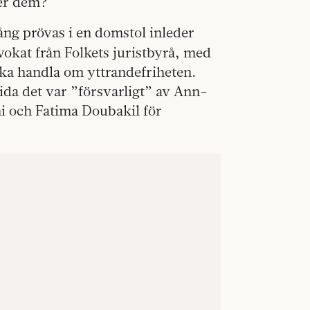
ser dem?
ng prövas i en domstol inleder
okat från Folkets juristbyrå, med
t ska handla om yttrandefriheten.
vida det var ”försvarligt” av Ann-
i och Fatima Doubakil för