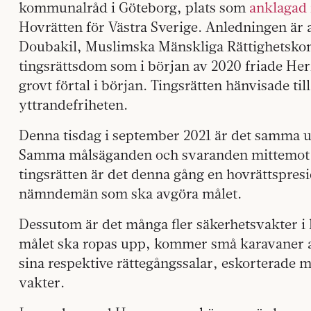
kommunalråd i Göteborg, plats som
anklagad 
Hovrätten för Västra Sverige. Anledningen är
Doubakil, Muslimska Mänskliga Rättighetsk
tingsrättsdom som i början av 2020 friade H
grovt förtal i början. Tingsrätten hänvisade ti
yttrandefriheten.
Denna tisdag i september 2021 är det samma up
Samma målsäganden och svaranden mittemot va
tingsrätten är det denna gång en hovrättspresi
nämndemän som ska avgöra målet.
Dessutom är det många fler säkerhetsvakter i 
målet ska ropas upp, kommer små karavaner av
sina respektive rättegångssalar, eskorterade
vakter.