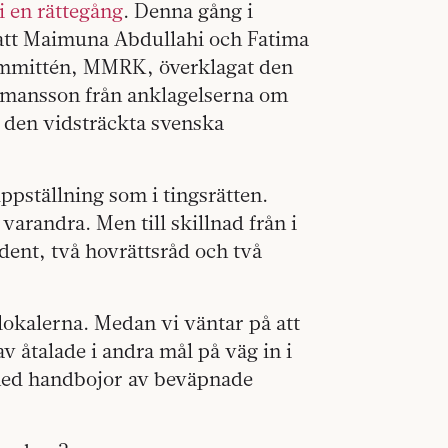
i en rättegång
. Denna gång i
 att Maimuna Abdullahi och Fatima
ommittén, MMRK, överklagat den
ermansson från anklagelserna om
ll den vidsträckta svenska
pställning som i tingsrätten.
randra. Men till skillnad från i
dent, två hovrättsråd och två
lokalerna. Medan vi väntar på att
 åtalade i andra mål på väg in i
 med handbojor av beväpnade