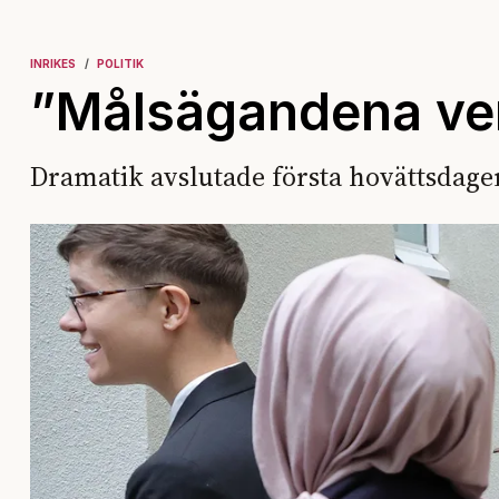
INRIKES
POLITIK
”Målsägandena ver
Dramatik avslutade första hovättsdage