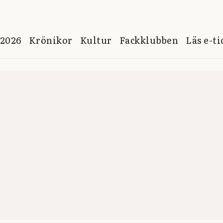
 2026
Krönikor
Kultur
Fackklubben
Läs e-t