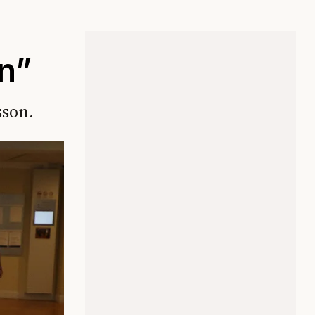
n”
sson.