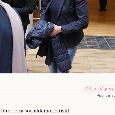
Bjud någon p
Publicera
före detta socialdemokratiskt