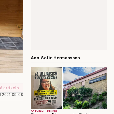
Ann-Sofie Hermansson
å artikeln
d 2021-09-08
AKTUELLT
INRIKES