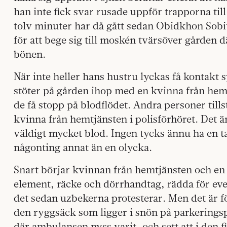
han inte fick svar rusade uppför trapporna ti
tolv minuter har då gått sedan Obidkhon Sob
för att bege sig till moskén tvärsöver gården
bönen.
När inte heller hans hustru lyckas få kontakt
stöter på gården ihop med en kvinna från hem
de få stopp på blodflödet. Andra personer tills
kvinna från hemtjänsten i polisförhöret. Det
väldigt mycket blod. Ingen tycks ännu ha en t
någonting annat än en olycka.
Snart börjar kvinnan från hemtjänsten och en k
element, räcke och dörrhandtag, rädda för eve
det sedan uzbekerna protesterar. Men det är f
den ryggsäck som ligger i snön på parkerings
där ambulansen nyss varit, och sett att i den 