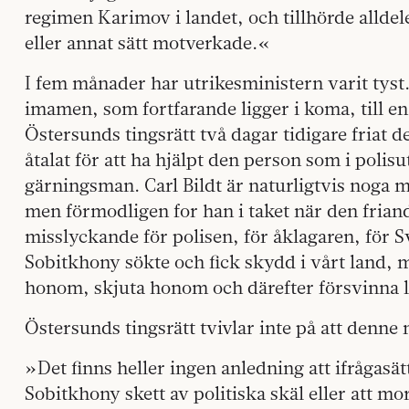
regimen Karimov i landet, och tillhörde allde
eller annat sätt motverkade.«
I fem månader har utrikesministern varit tyst.
imamen, som fortfarande ligger i koma, till en
Östersunds tingsrätt två dagar tidigare friat 
åtalat för att ha hjälpt den person som i poli
gärningsman. Carl Bildt är naturligtvis noga m
men förmodligen for han i taket när den frian
misslyckande för polisen, för åklagaren, för 
Sobitkhony sökte och fick skydd i vårt land, 
honom, skjuta honom och därefter försvinna l
Östersunds tingsrätt tvivlar inte på att denn
»Det finns heller ingen anledning att ifrågasä
Sobitkhony skett av politiska skäl eller att m