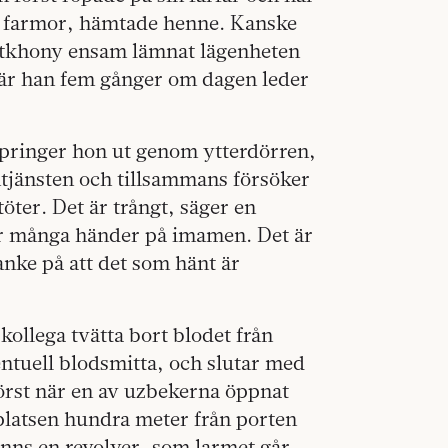
ll farmor, hämtade henne. Kanske
itkhony ensam lämnat lägenheten
 där han fem gånger om dagen leder
 springer hon ut genom ytterdörren,
tjänsten och tillsammans försöker
töter. Det är trångt, säger en
 är många händer på imamen. Det är
anke på att det som hänt är
ollega tvätta bort blodet från
ntuell blodsmitta, och slutar med
örst när en av uzbekerna öppnat
platsen hundra meter från porten
finns en revolver, som larmet går.