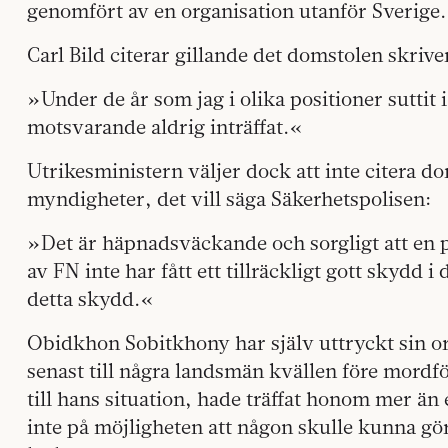
genomfört av en organisation utanför Sverige
Carl Bild citerar gillande det domstolen skrive
»Under de år som jag i olika positioner suttit
motsvarande aldrig inträffat.«
Utrikesministern väljer dock att inte citera d
myndigheter, det vill säga Säkerhetspolisen:
»Det är häpnadsväckande och sorgligt att en p
av FN inte har fått ett tillräckligt gott skydd i
detta skydd.«
Obidkhon Sobitkhony har själv uttryckt sin oro 
senast till några landsmän kvällen före mordf
till hans situation, hade träffat honom mer än
inte på möjligheten att någon skulle kunna gö