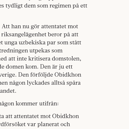
les tydligt dem som regimen på ett
 Att han nu gör attentatet mot
 riksangelägenhet beror på att
det unga uzbekiska par som stått
sutredningen utpekas som
ed att inte kritisera domstolen,
de domen kom. Den är ju ett
Sverige. Den förföljde Obidkhon
men någon lyckades alltså spåra
andet.
e någon kommer utifrån:
tta att attentatet mot Obidkhon
ordförsöket var planerat och