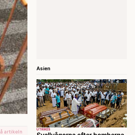
Asien
UTRIKES
å artikeln