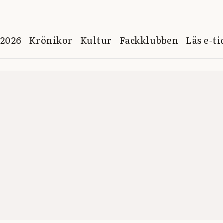
 2026
Krönikor
Kultur
Fackklubben
Läs e-t