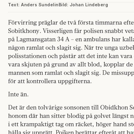
Text: Anders Sundelin
Bild: Johan Lindeberg
Förvirring präglar de två första timmarna ef
Sobitkhony. Visserligen får polisen snabbt vet
på Lagmansgatan 34 A – en ambulans har kallats
någon ramlat och slagit sig. När tre unga uz
polisstationen och påstår att det inte kan var
vara skjuten på grund av allt blod, kopplar de
mannen som ramlat och slagit sig. De missupp
för att kontrollera uppgifterna.
Inte än.
Det är den tolvårige sonsonen till Obidkhon 
honom där han sitter blodig på golvet längst 
i ett krampaktigt tag om räcket, höger hand s
hålla sig upprätt. Pojken berättar efteråt att h