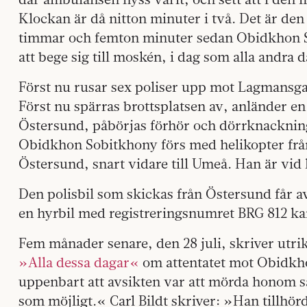
Klockan är då nitton minuter i två. Det är den 
timmar och femton minuter sedan Obidkhon 
att bege sig till moskén, i dag som alla andra 
Först nu rusar sex poliser upp mot Lagmansga
Först nu spärras brottsplatsen av, anländer en
Östersund, påbörjas förhör och dörrknacknin
Obidkhon Sobitkhony förs med helikopter från
Östersund, snart vidare till Umeå. Han är vid
Den polisbil som skickas från Östersund får a
en hyrbil med registreringsnumret BRG 812 kan
Fem månader senare, den 28 juli, skriver utrik
»Alla dessa dagar«
om attentatet mot Obidkh
uppenbart att avsikten var att mörda honom så 
som möjligt.« Carl Bildt skriver: »Han tillhör