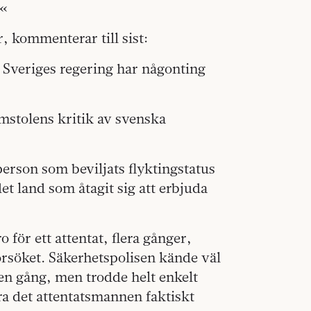
.«
r, kommenterar till sist:
 i Sveriges regering har någonting
omstolens kritik av svenska
erson som beviljats flyktingstatus
 det land som åtagit sig att erbjuda
för ett attentat, flera gånger,
örsöket. Säkerhetspolisen kände väl
 en gång, men trodde helt enkelt
ra det attentatsmannen faktiskt