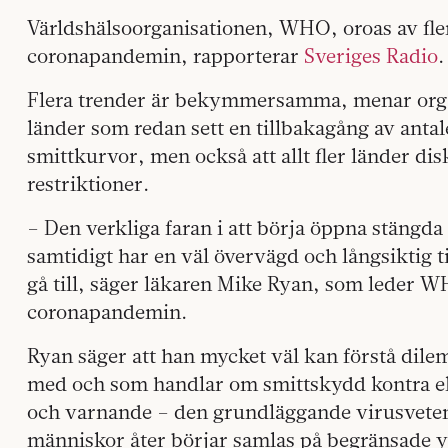
Världshälsoorganisationen, WHO, oroas av fle
coronapandemin, rapporterar
Sveriges Radio
.
Flera trender är bekymmersamma, menar organi
länder som redan sett en tillbakagång av antal
smittkurvor, men också att allt fler länder disk
restriktioner.
– Den verkliga faran i att börja öppna stängda
samtidigt har en väl övervägd och långsiktig ti
gå till, säger läkaren Mike Ryan, som leder W
coronapandemin.
Ryan säger att han mycket väl kan förstå dil
med och som handlar om smittskydd kontra e
och varnande – den grundläggande virusvete
människor åter börjar samlas på begränsade y