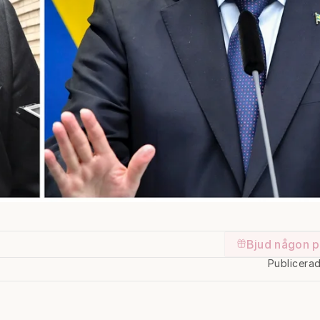
Bjud någon p
Publicera