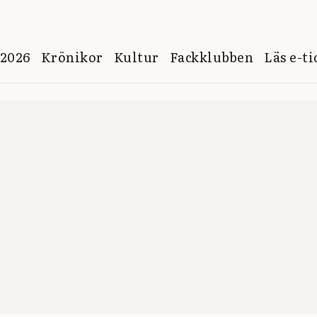
 2026
Krönikor
Kultur
Fackklubben
Läs e-t