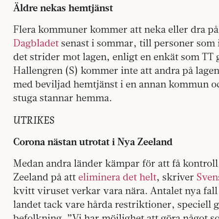
Äldre nekas hemtjänst
Flera kommuner kommer att neka eller dra på
Dagbladet
senast i sommar, till personer som i
det strider mot lagen, enligt en enkät som TT 
Hallengren (S) kommer inte att andra på lagen
med beviljad hemtjänst i en annan kommun och 
stuga stannar hemma.
UTRIKES
Corona nästan utrotat i Nya Zeeland
Medan andra länder kämpar för att få kontroll
Zeeland på att
eliminera det helt
, skriver
Sven
kvitt viruset verkar vara nära. Antalet nya fall
landet tack vare hårda restriktioner, speciell g
befolkning. ”Vi har möjlighet att göra något 