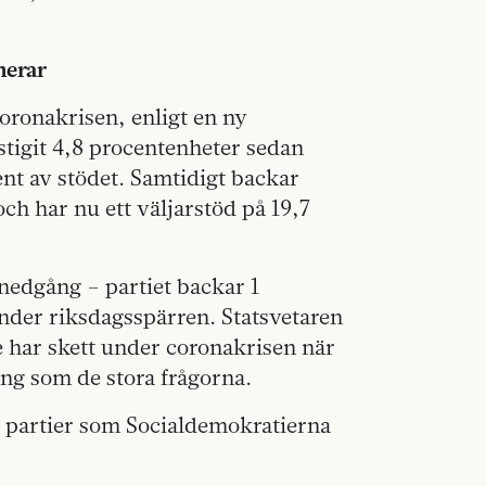
nerar
oronakrisen, enligt en ny
 stigit 4,8 procentenheter sedan
nt av stödet. Samtidigt backar
h har nu ett väljarstöd på 19,7
 nedgång – partiet backar 1
under riksdagsspärren. Statsvetaren
e har skett under coronakrisen när
ing som de stora frågorna.
a partier som Socialdemokratierna