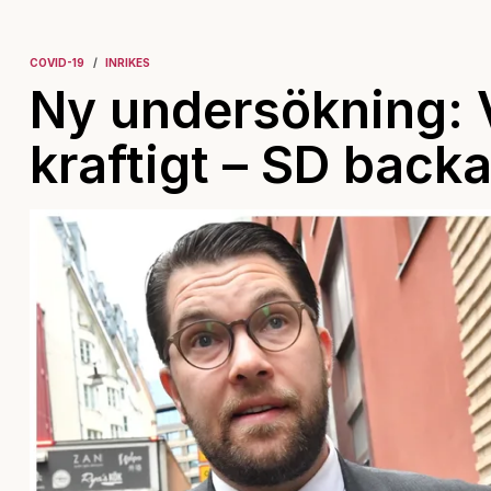
COVID-19
INRIKES
Ny undersökning: V
kraftigt – SD backa