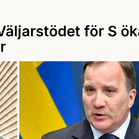
äljarstödet för S ök
r