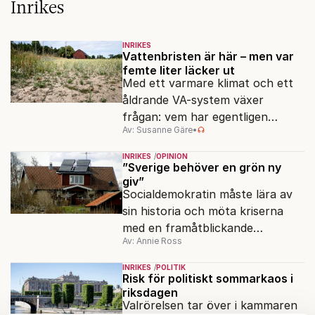
Inrikes
INRIKES
Vattenbristen är här – men var
femte liter läcker ut
Med ett varmare klimat och ett
åldrande VA-system växer
frågan: vem har egentligen
Av: Susanne Gäre
•
ansvar för Sveriges
vattenresurser?
INRIKES
OPINION
”Sverige behöver en grön ny
giv”
Socialdemokratin måste lära av
sin historia och möta kriserna
med en framåtblickande
Av: Annie Ross
strukturpolitik för att göra
Sverige långsiktigt hållbart,
INRIKES
POLITIK
jämlikt och kriståligt.
Risk för politiskt sommarkaos i
riksdagen
Valrörelsen tar över i kammaren