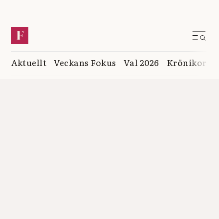
Aktuellt
Veckans Fokus
Val 2026
Krönikor
K