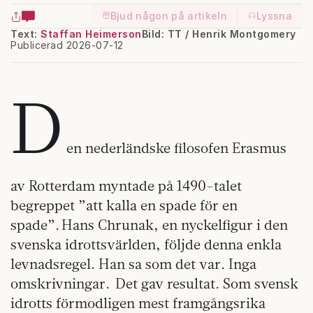
Bjud någon på artikeln
Lyssna
Text:
Staffan Heimerson
Bild: TT / Henrik Montgomery
Publicerad 2026-07-12
D
en nederländske filosofen Erasmus
av Rotterdam myntade på 1490-talet
begreppet ”att kalla en spade för en
spade”. Hans Chrunak, en nyckelfigur i den
svenska idrottsvärlden, följde denna enkla
levnadsregel. Han sa som det var. Inga
omskrivningar. Det gav resultat. Som svensk
idrotts förmodligen mest framgångsrika