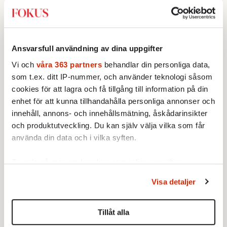
när långledigheten avbryts.
Regeringen vill hinna fatta beslut
Av: Jonas Gummesson
•
före valet – men oppositionen
ser sin chans att pressa
INRIKES
POLITIK
Ansvarsfull användning av dina uppgifter
Tidösidan.
De svenska partibytarna: ”Är lite
som en skilsmässa”
Vi och
våra 363 partners
behandlar din personliga data,
Inom fotbollen talar man om
som t.ex. ditt IP-nummer, och använder teknologi såsom
"silly season" när spelare byter
cookies för att lagra och få tillgång till information på din
klubb. Den senaste tiden har en
enhet för att kunna tillhandahålla personliga annonser och
Av: Johan Romin
rad svenska politiker bytt parti –
innehåll, annons- och innehållsmätning, åskådarinsikter
men varför, och vad skiljer
och produktutveckling. Du kan själv välja vilka som får
INRIKES
POLITIK
VAL 2026
partiernas interna kulturer åt?
PISA släpps fem dagar före
använda din data och i vilka syften.
valet
För första gången offentliggörs
Ta reda på mer om hur dina personliga uppgifter
OECD:s stora kunskapsmätning
behandlas och ställ in dina preferenser i
detaljsektionen
.
före ett svenskt riksdagsval.
Visa detaljer
Du kan ändra eller dra tillbaka ditt samtycke när som
Av: Cecilia Garme
•
Resultatet kan ge skolfrågan ny
helst från cookie-förklaringen.
kraft under valrörelsens sista
AKTUELLT
INRIKES
Tillåt alla
dagar.
Förening för homo- och
Vi använder enhetsidentifierare för att anpassa innehållet
bisexuella portas från Pride