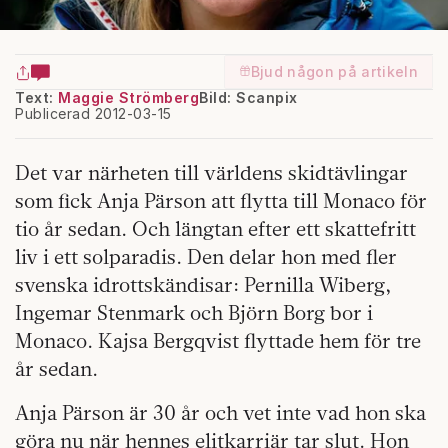
Bjud någon på artikeln
Text:
Maggie Strömberg
Bild: Scanpix
Publicerad 2012-03-15
Det var närheten till världens skidtävlingar
som fick Anja Pärson att flytta till Monaco för
tio år sedan. Och längtan efter ett skattefritt
liv i ett solparadis. Den delar hon med fler
svenska idrottskändisar: Pernilla Wiberg,
Ingemar Stenmark och Björn Borg bor i
Monaco. Kajsa Bergqvist flyttade hem för tre
år sedan.
Anja Pärson är 30 år och vet inte vad hon ska
göra nu när hennes elitkarriär tar slut. Hon