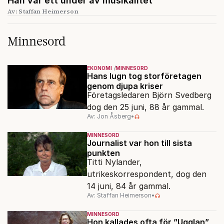
Han var ett under av musikalitet
Av: Staffan Heimerson
Minnesord
EKONOMI
MINNESORD
Hans lugn tog storföretagen
genom djupa kriser
Företagsledaren Björn Svedberg
dog den 25 juni, 88 år gammal.
Av: Jon Åsberg
•
MINNESORD
Journalist var hon till sista
punkten
Titti Nylander,
utrikeskorrespondent, dog den
14 juni, 84 år gammal.
Av: Staffan Heimerson
•
MINNESORD
Hon kallades ofta för ”Ugglan”