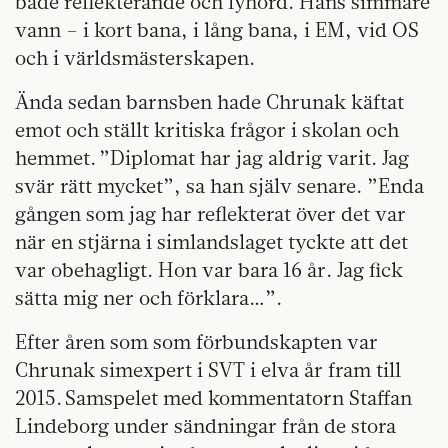
både reflekterande och lyhörd. Hans simmare
vann – i kort bana, i lång bana, i EM, vid OS
och i världsmästerskapen.
Ända sedan barnsben hade Chrunak käftat
emot och ställt kritiska frågor i skolan och
hemmet. ”Diplomat har jag aldrig varit. Jag
svär rätt mycket”, sa han själv senare. ”Enda
gången som jag har reflekterat över det var
när en stjärna i simlandslaget tyckte att det
var obehagligt. Hon var bara 16 år. Jag fick
sätta mig ner och förklara…”.
Efter åren som som förbundskapten var
Chrunak simexpert i SVT i elva år fram till
2015. Samspelet med kommentatorn Staffan
Lindeborg under sändningar från de stora