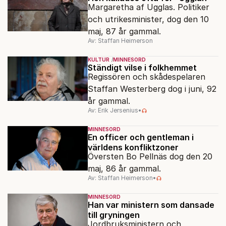
Margaretha af Ugglas. Politiker
och utrikesminister, dog den 10
maj, 87 år gammal.
Av: Staffan Heimerson
KULTUR
MINNESORD
Ständigt vilse i folkhemmet
Regissören och skådespelaren
Staffan Westerberg dog i juni, 92
år gammal.
Av: Erik Jersenius
•
MINNESORD
En officer och gentleman i
världens konfliktzoner
Översten Bo Pellnäs dog den 20
maj, 86 år gammal.
Av: Staffan Heimerson
•
MINNESORD
Han var ministern som dansade
till gryningen
Jordbruksministern och