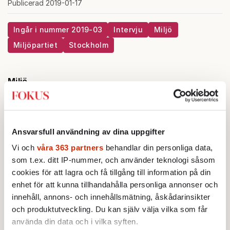
Publicerad 2019-01-17
Ingår i nummer 2019-03
Intervju
Miljö
Miljöpartiet
Stockholm
Miljö
STICKET
Linda & Jonas Hållbart matsystem:
Momsutredningen är chansen
Ansvarsfull användning av dina uppgifter
att avskaffa köttsocialismen
Vi och
våra 363 partners
behandlar din personliga data,
som t.ex. ditt IP-nummer, och använder teknologi såsom
KRÖNIKA
cookies för att lagra och få tillgång till information på din
Johan Hakelius:
Låt
administratörerna ta hand om
enhet för att kunna tillhandahålla personliga annonser och
sin egen skit
innehåll, annons- och innehållsmätning, åskådarinsikter
och produktutveckling. Du kan själv välja vilka som får
använda din data och i vilka syften.