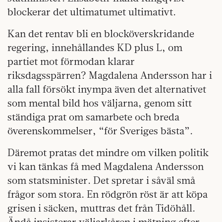
blockerar det ultimatumet ultimativt.
Kan det rentav bli en blocköverskridande
regering, innehållandes KD plus L, om
partiet mot förmodan klarar
riksdagsspärren? Magdalena Andersson har i
alla fall försökt inympa även det alternativet
som mental bild hos väljarna, genom sitt
ständiga prat om samarbete och breda
överenskommelser, “för Sveriges bästa”.
Däremot pratas det mindre om vilken politik
vi kan tänkas få med Magdalena Andersson
som statsminister. Det spretar i såväl små
frågor som stora. En rödgrön röst är att köpa
grisen i säcken, muttras det från Tidöhåll.
Ändå insisterar väljarkåren i mätning efter