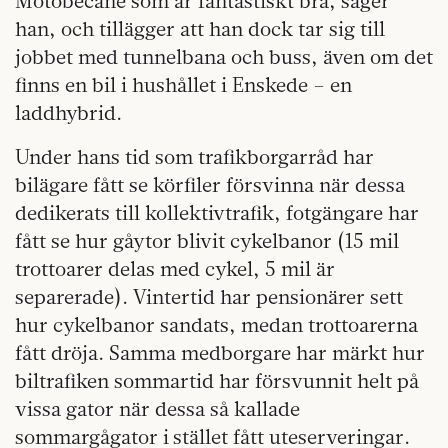
Motobécane som är fantastiskt bra, säger
han, och tillägger att han dock tar sig till
jobbet med tunnelbana och buss, även om det
finns en bil i hushållet i Enskede – en
laddhybrid.
Under hans tid som trafikborgarråd har
bilägare fått se körfiler försvinna när dessa
dedikerats till kollektivtrafik, fotgängare har
fått se hur gåytor blivit cykelbanor (15 mil
trottoarer delas med cykel, 5 mil är
separerade). Vintertid har pensionärer sett
hur cykelbanor sandats, medan trottoarerna
fått dröja. Samma medborgare har märkt hur
biltrafiken sommartid har försvunnit helt på
vissa gator när dessa så kallade
sommargågator i stället fått uteserveringar.