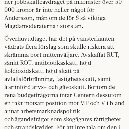
ner jobbskatteavdraget på inkomster över 50
000 kronor är inte heller något för
Andersson, mån om de för S så viktiga
Magdamoderaterna i storstan.
Överhuvudtaget har det på vänsterkanten
vädrats flera förslag som skulle riskera att
skrämma bort mittenväljare. Avskaffat RUT,
sänkt ROT, antibiotikaskatt, höjd
koldioxidskatt, höjd skatt på
avfallsförbränning, fastighetsskatt, samt
återinförd arvs- och gåvoskatt. Bortom de
rena budgetfrågorna intar Centern dessutom
en rakt motsatt position mot MP och V i bland
annat arbetsmarknadspolitik
och ägandefrågor som skogägares rättigheter
och strandskyddet. För att inte tala om den i