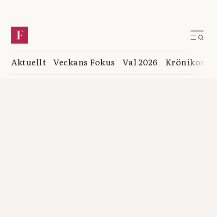
Aktuellt
Veckans Fokus
Val 2026
Krönikor
K