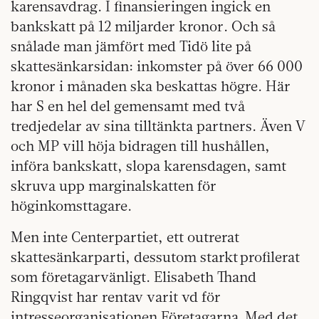
karensavdrag. I finansieringen ingick en
bankskatt på 12 miljarder kronor. Och så
snålade man jämfört med Tidö lite på
skattesänkarsidan: inkomster på över 66 000
kronor i månaden ska beskattas högre. Här
har S en hel del gemensamt med två
tredjedelar av sina tilltänkta partners. Även V
och MP vill höja bidragen till hushållen,
införa bankskatt, slopa karensdagen, samt
skruva upp marginalskatten för
höginkomsttagare.
Men inte Centerpartiet, ett outrerat
skattesänkarparti, dessutom starkt profilerat
som företagarvänligt. Elisabeth Thand
Ringqvist har rentav varit vd för
intresseorganisationen Företagarna. Med det