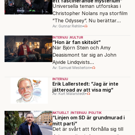
ett fascinerande mysterium”
Universella teman utforskas i
Christopher Nolans nya storfilm
”The Odyssey”. Nu berättar
Av: Gunnar Rehlin
•
stjärnregissören om
fascinationen för Homeros
INTERVJU
KULTUR
klassiska epos.
”Hon är fan skitsöt”
När Björn Stein och Amy
Deasismont tar sig an John
Ajvide Lindqvists
Av: Samuel Mesterton
•
sjöjungfruhistoria ”Sommaren
1985” korsas Saltkråkan med
INTERVJU
Stephen King.
Erik Lallerstedt: ”Jag är inte
jätteroad av att visa mig”
Av: Kurt Mälarstedt
•
AKTUELLT
INTERVJU
POLITIK
”Linjen om SD är grundmurad i
mitt parti”
Det är svårt att förhålla sig till