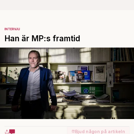
INTERVJU
Han är MP:s framtid
Bjud någon på artikeln