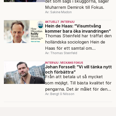
det som sägs i skuggorna, säger
Muharrem Demirok till Fokus.
Av: Sakine Madon
AKTUELLT
INTERVJU
Hein de Haas: ”Visumtvång
kommer bara öka invandringen”
Thomas Steinfeld har träffat den
holländska sociologen Hein de
Haas för ett samtal om
Av: Thomas Steinfeld
migrationens myter.
INTERVJU
VECKANS FOKUS
Johan Forssell: ”Vi vill tänka nytt
och förbättra”
Från att betala ut så mycket
som möjligt. Till bästa kvalitet för
pengarna. Det är målet för den
Av: Bengt G Nilsson
nya biståndspolitiken, enligt
biståndsminister Johan Forssell
(M).