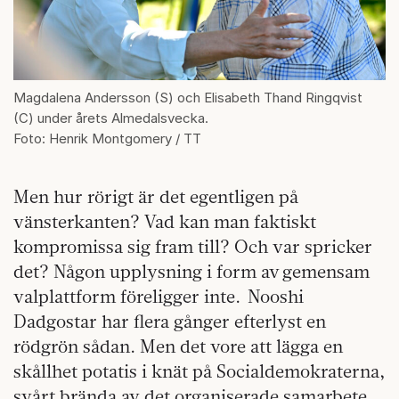
Magdalena Andersson (S) och Elisabeth Thand Ringqvist
(C) under årets Almedalsvecka.
Foto: Henrik Montgomery / TT
Men hur rörigt är det egentligen på
vänsterkanten? Vad kan man faktiskt
kompromissa sig fram till? Och var spricker
det? Någon upplysning i form av gemensam
valplattform föreligger inte. Nooshi
Dadgostar har flera gånger efterlyst en
rödgrön sådan. Men det vore att lägga en
skållhet potatis i knät på Socialdemokraterna,
svårt brända av det organiserade samarbete