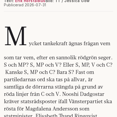
Text:
Erik Hörstadius
Bild: TT / Jessica Gow
Publicerad 2026-07-31
M
ycket tankekraft ägnas frågan vem
som tar vem, efter en sannolik rödgrön seger.
S och MP? S, MP och V? Eller S, MP, V och C?
Kanske S, MP och C? Bara S? Fast om
partiledarnas ord ska tas på allvar, är
samtliga de dörrarna stängda på grund av
röda linjer från C och V. Nooshi Dadgostar
kräver statsrådsposter ifall Vänsterpartiet ska
rösta för Magdalena Andersson som
statminister. Elisabeth Thand Ringqvist