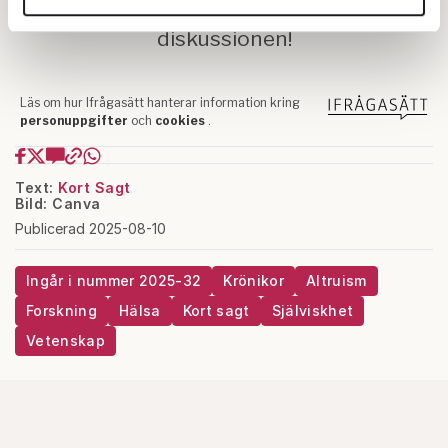
annons- och analysföretag som vi samarbetar med.
Dessa kan i sin tur kombinera informationen med annan
information som du har tillhandahållit eller som de har
samlat in när du har använt deras tjänster.
Om du vill läsa mer om hur vi hanterar personuppgifter
kan du göra det
här
.
Text:
Kort Sagt
Bild: Canva
Publicerad 2025-08-10
Ingår i nummer 2025-32
Krönikor
Altruism
Forskning
Hälsa
Kort sagt
Själviskhet
Vetenskap