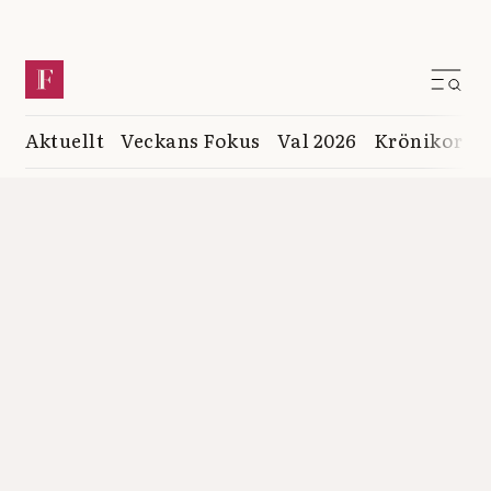
Aktuellt
Veckans Fokus
Val 2026
Krönikor
K