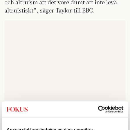
och altruism att det vore dumt att inte leva
altruistiskt”, säger Taylor till BBC.
Vetenskapen antyder att de flesta av oss har
Ansvarsfull användning av dina uppgifter