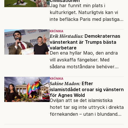
civilisationen
Jag har funnit min plats i
kulturkriget. Naturligtvis kan vi
inte befläcka Paris med plastiga
klossar från Panasonic.
KRÖNIKA
Erik Hörstadius:
Demokraternas
vänsterkant är Trumps bästa
valarbetare
Den ena hyllar Mao, den andra
vill avskaffa fängelser. Med
sådana motståndare behöver
presidenten knappt några
KRÖNIKA
vänner.
Sakine Madon:
Efter
islamistdådet oroar sig vänstern
för Agnes Wold
Oviljan att se det islamistiska
hotet tar sig inte uttryck i direkta
förnekanden – utan i blundandet
och den återkommande
fokusförflyttningen.