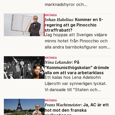
marknadshyror och
slöserikommissioner till frågor
KRÖNIKA
om antisemitism.
Johan Hakelius:
Kommer en S-
regering att ge Pinocchio
straffrabatt?
Jag hoppas att Sveriges väljare
minns hotet från Pinocchio och
alla andra barnboksfigurer som
snart befrias från hämmande
KRÖNIKA
upphovsrätt.
Nina Lekander:
På
”Kommunisthögskolan” drömde
alla om att vara arbetarklass
Ett kalas hos Lena Adelsohn
Liljeroth var synnerligen lyckat.
Vi dansade till "Staten och
kapitalet", Ebba Gröns version.
KRÖNIKA
Frans Wachtmeister:
Ja, AC är ett
hot mot den franska