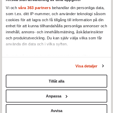
förutsättningar att agera osjälviskt. Men det
betyder inte att vi kan, eller ens borde, vara
Vi och
våra 363 partners
behandlar din personliga data,
som t.ex. ditt IP-nummer, och använder teknologi såsom
osjälviska hela tiden.
cookies för att lagra och få tillgång till information på din
enhet för att kunna tillhandahålla personliga annonser och
innehåll, annons- och innehållsmätning, åskådarinsikter
och produktutveckling. Du kan själv välja vilka som får
använda din data och i vilka syften.
Ta reda på mer om hur dina personliga uppgifter
behandlas och ställ in dina preferenser i
detaljsektionen
.
Visa detaljer
Du kan ändra eller dra tillbaka ditt samtycke när som
helst från cookie-förklaringen.
Tillåt alla
Vi använder enhetsidentifierare för att anpassa innehållet
och annonserna till användarna, tillhandahålla funktioner
Anpassa
för sociala medier och analysera vår trafik. Vi
vidarebefordrar även sådana identifierare och annan
information från din enhet till de sociala medier och
Avvisa