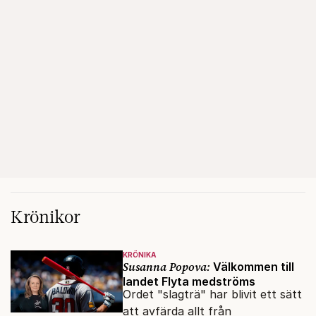
Krönikor
KRÖNIKA
Susanna Popova:
Välkommen till
landet Flyta medströms
Ordet "slagträ" har blivit ett sätt
att avfärda allt från