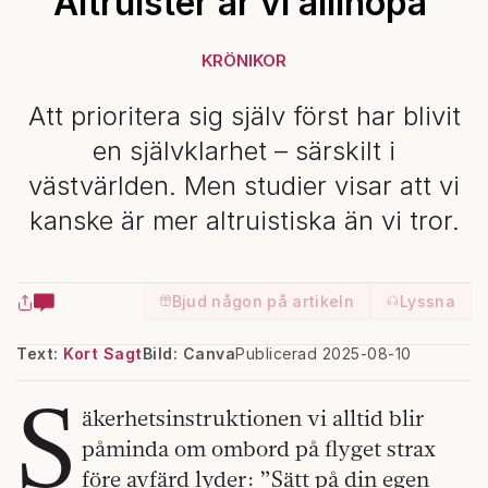
Altruister är vi allihopa
KRÖNIKOR
Att prioritera sig själv först har blivit
en självklarhet – särskilt i
västvärlden. Men studier visar att vi
kanske är mer altruistiska än vi tror.
Bjud någon på artikeln
Lyssna
Text:
Kort Sagt
Bild: Canva
Publicerad 2025-08-10
S
äkerhetsinstruktionen vi alltid blir
påminda om ombord på flyget strax
före avfärd lyder: ”Sätt på din egen