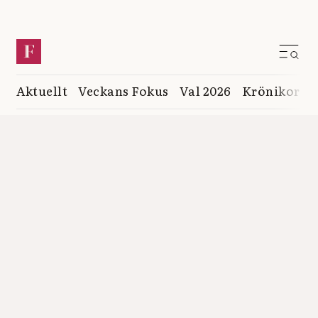
Aktuellt
Veckans Fokus
Val 2026
Krönikor
K