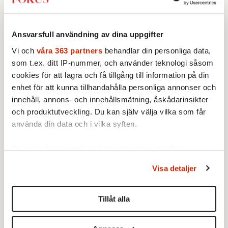
aning, undvika samtalsämnen som kan
uppfattas som stötande? Varför riskera att
såra någon? På med masken och knip näbb.
Ansvarsfull användning av dina uppgifter
Vi och
våra 363 partners
behandlar din personliga data,
Att artigt hålla tyst och himla med ögonen åt
som t.ex. ditt IP-nummer, och använder teknologi såsom
allt motstånd fungerar så länge man har
cookies för att lagra och få tillgång till information på din
något annat att luta sig på, men det är inte en
enhet för att kunna tillhandahålla personliga annonser och
epokgörande estetik. Munskydden är
innehåll, annons- och innehållsmätning, åskådarinsikter
matchade med skjortor med stora kragar och
och produktutveckling. Du kan själv välja vilka som får
polos utan bh under. Till och med virkning
använda din data och i vilka syften.
och ljust tonade solglasögon har kommit
Ta reda på mer om hur dina personliga uppgifter
tillbaka. Men fjädrarna är lånta av en annan
behandlas och ställ in dina preferenser i
detaljsektionen
.
tid, av någon annans kamp. Vad vi själva
Visa detaljer
Du kan ändra eller dra tillbaka ditt samtycke när som
egentligen står för förblir oklart, det är en
helst från cookie-förklaringen.
debatt de trendkänsliga just nu gärna
Tillåt alla
undviker i väntan på mer ikoniska människor
Vi använder enhetsidentifierare för att anpassa innehållet
och annonserna till användarna, tillhandahålla funktioner
att följa.