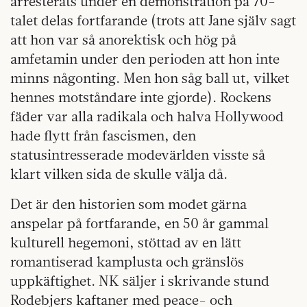
arresterats under en demonstration på 70-
talet delas fortfarande (trots att Jane själv sagt
att hon var så anorektisk och hög på
amfetamin under den perioden att hon inte
minns någonting. Men hon såg ball ut, vilket
hennes motståndare inte gjorde). Rockens
fäder var alla radikala och halva Hollywood
hade flytt från fascismen, den
statusintresserade modevärlden visste så
klart vilken sida de skulle välja då.
Det är den historien som modet gärna
anspelar på fortfarande, en 50 år gammal
kulturell hegemoni, stöttad av en lätt
romantiserad kamplusta och gränslös
uppkäftighet. NK säljer i skrivande stund
Rodebjers kaftaner med peace- och