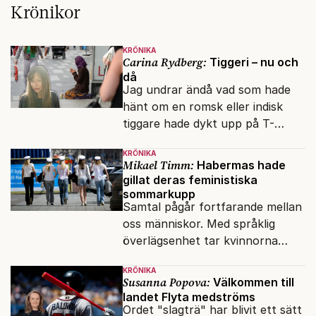
Krönikor
KRÖNIKA
Carina Rydberg:
Tiggeri – nu och
då
Jag undrar ändå vad som hade
hänt om en romsk eller indisk
tiggare hade dykt upp på T-
banan med en mobiltelefon, till
KRÖNIKA
vilken det hade gått bra att
Mikael Timm:
Habermas hade
swisha.
gillat deras feministiska
sommarkupp
Samtal pågår fortfarande mellan
oss människor. Med språklig
överlägsenhet tar kvinnorna
över det offentliga rummet.
KRÖNIKA
Susanna Popova:
Välkommen till
landet Flyta medströms
Ordet "slagträ" har blivit ett sätt