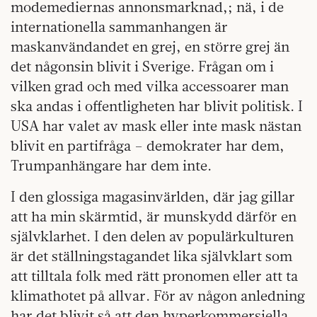
modemediernas annonsmarknad,; nä, i de
internationella sammanhangen är
maskanvändandet en grej, en större grej än
det någonsin blivit i Sverige. Frågan om i
vilken grad och med vilka accessoarer man
ska andas i offentligheten har blivit politisk. I
USA har valet av mask eller inte mask nästan
blivit en partifråga – demokrater har dem,
Trumpanhängare har dem inte.
I den glossiga magasinvärlden, där jag gillar
att ha min skärmtid, är munskydd därför en
självklarhet. I den delen av populärkulturen
är det ställningstagandet lika självklart som
att tilltala folk med rätt pronomen eller att ta
klimathotet på allvar. För av någon anledning
har det blivit så att den hyperkommersiella,