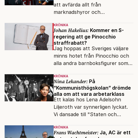
att avfärda allt från
marknadshyror och
slöserikommissioner till frågor
KRÖNIKA
om antisemitism.
Johan Hakelius:
Kommer en S-
regering att ge Pinocchio
straffrabatt?
Jag hoppas att Sveriges väljare
minns hotet från Pinocchio och
alla andra barnboksfigurer som
snart befrias från hämmande
KRÖNIKA
upphovsrätt.
Nina Lekander:
På
”Kommunisthögskolan” drömde
alla om att vara arbetarklass
Ett kalas hos Lena Adelsohn
Liljeroth var synnerligen lyckat.
Vi dansade till "Staten och
kapitalet", Ebba Gröns version.
KRÖNIKA
Frans Wachtmeister:
Ja, AC är ett