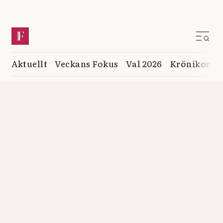
Aktuellt
Veckans Fokus
Val 2026
Krönikor
K