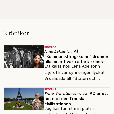
Krönikor
KRÖNIKA
Nina Lekander:
På
”Kommunisthögskolan” drömde
alla om att vara arbetarklass
Ett kalas hos Lena Adelsohn
Liljeroth var synnerligen lyckat.
Vi dansade till "Staten och
kapitalet", Ebba Gröns version.
KRÖNIKA
Frans Wachtmeister:
Ja, AC är ett
hot mot den franska
civilisationen
Jag har funnit min plats i