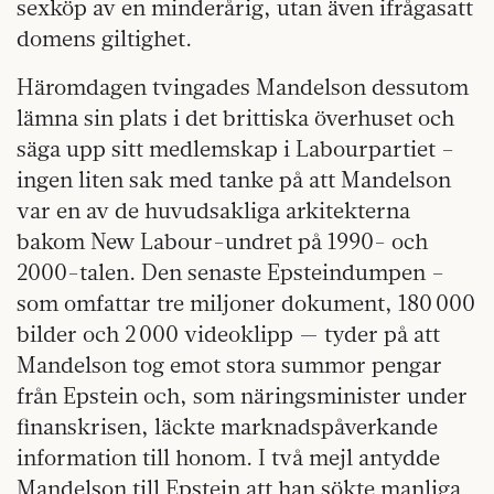
sexköp av en minderårig, utan även ifrågasatt
domens giltighet.
Häromdagen tvingades Mandelson dessutom
lämna sin plats i det brittiska överhuset och
säga upp sitt medlemskap i Labourpartiet –
ingen liten sak med tanke på att Mandelson
var en av de huvudsakliga arkitekterna
bakom New Labour-undret på 1990- och
2000-talen. Den senaste Epsteindumpen –
som omfattar tre miljoner dokument, 180 000
bilder och 2 000 videoklipp — tyder på att
Mandelson tog emot stora summor pengar
från Epstein och, som näringsminister under
finanskrisen, läckte marknadspåverkande
information till honom. I två mejl antydde
Mandelson till Epstein att han sökte manliga