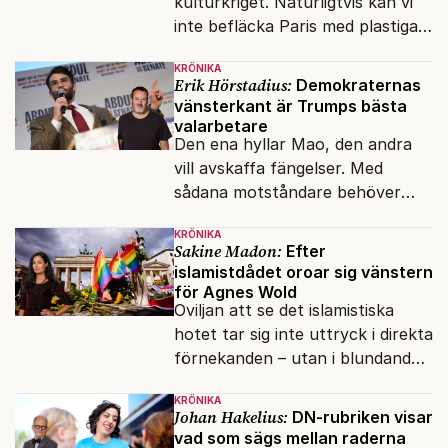
kulturkriget. Naturligtvis kan vi
inte befläcka Paris med plastiga
klossar från Panasonic.
KRÖNIKA
Erik Hörstadius:
Demokraternas
vänsterkant är Trumps bästa
valarbetare
Den ena hyllar Mao, den andra
vill avskaffa fängelser. Med
sådana motståndare behöver
presidenten knappt några
KRÖNIKA
vänner.
Sakine Madon:
Efter
islamistdådet oroar sig vänstern
för Agnes Wold
Oviljan att se det islamistiska
hotet tar sig inte uttryck i direkta
förnekanden – utan i blundandet
och den återkommande
KRÖNIKA
fokusförflyttningen.
Johan Hakelius:
DN-rubriken visar
vad som sägs mellan raderna