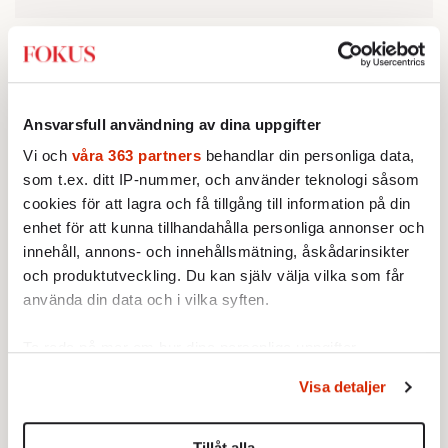
men om Epsteinaffären är
JAG SPEKULERAR,
orkestrerad av en stat kan den sexuella
utpressningen av högt uppsatta individer ha
Ansvarsfull användning av dina uppgifter
varit blott det första steget. Det andra steget
Vi och
våra 363 partners
behandlar din personliga data,
skulle kunna vara det som händer nu: att
som t.ex. ditt IP-nummer, och använder teknologi såsom
medierna genom offentliggörandet av
cookies för att lagra och få tillgång till information på din
Epsteinmaterialet får tillgång till en outsinlig
enhet för att kunna tillhandahålla personliga annonser och
källa till explosiva nyheter som kan
innehåll, annons- och innehållsmätning, åskådarinsikter
publiceras utan sedvanlig pressetisk
och produktutveckling. Du kan själv välja vilka som får
använda din data och i vilka syften.
granskning, och dessutom gratis kittlande
bilder på kändisar eftersom de är offentliga
Ta reda på mer om hur dina personliga uppgifter
handlingar. Vilket flitigt journalistbi kan
behandlas och ställ in dina preferenser i
detaljsektionen
.
motstå den honungsburken? Följden blir
Visa detaljer
Du kan ändra eller dra tillbaka ditt samtycke när som
dock att regeringar, kungahus och andra
helst från cookie-förklaringen.
centrala institutioner i väst sätts i gungning.
Tillåt alla