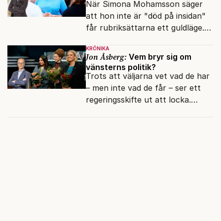
När Simona Mohamsson säger
att hon inte är "död på insidan"
får rubriksättarna ett guldläge.
Med små signaler blinkar man i
KRÖNIKA
moraliskt samförstånd till
Jon Åsberg:
Vem bryr sig om
läsarna.
vänsterns politik?
Trots att väljarna vet vad de har
– men inte vad de får – ser ett
regeringsskifte ut att locka.
Varför?