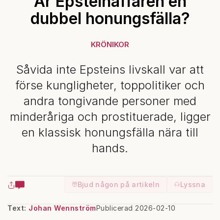
Är Epsteinaffären en
dubbel honungsfälla?
KRÖNIKOR
Såvida inte Epsteins livskall var att
förse kungligheter, toppolitiker och
andra tongivande personer med
minderåriga och prostituerade, ligger
en klassisk honungsfälla nära till
hands.
Bjud någon på artikeln
Lyssna
Text:
Johan Wennström
Publicerad 2026-02-10