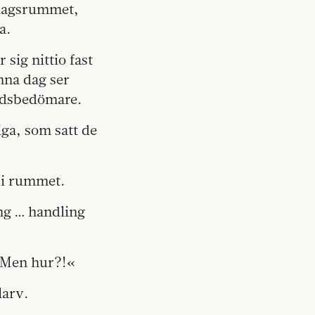
sdagsrummet,
a.
sig nittio fast
nna dag ser
åndsbedömare.
ga, som satt de
 i rummet.
ng … handling
 »Men hur?!«
larv.