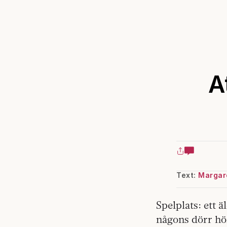
A
Text:
Margar
Spelplats: ett 
någons dörr hör