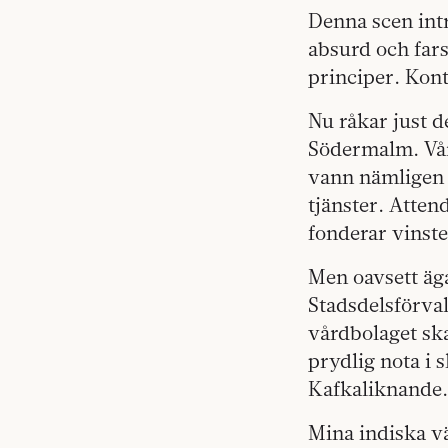
Denna scen intr
absurd och far
principer. Kont
Nu råkar just d
Södermalm. Vård
vann nämligen 
tjänster. Atten
fonderar vinste
Men oavsett äg
Stadsdelsförva
vårdbolaget sk
prydlig nota i 
Kafkaliknande.
Mina indiska v