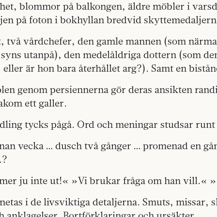
enhet, blommor på balkongen, äldre möbler i var
ljen på foton i bokhyllan bredvid skyttemedaljern
t, två vårdchefer, den gamle mannen (som närmar 
t syns utanpå), den medelåldriga dottern (som de
, eller är hon bara återhållet arg?). Samt en bist
len genom persiennerna gör deras ansikten randi
akom ett galler.
ndling tycks pågå. Ord och meningar studsar runt
nan vecka … dusch två gånger … promenad en gå
…?
r ju inte ut!« »Vi brukar fråga om han vill.«
netas i de livsviktiga detaljerna. Smuts, missar, s
 anklagelser. Bortförklaringar och ursäkter.