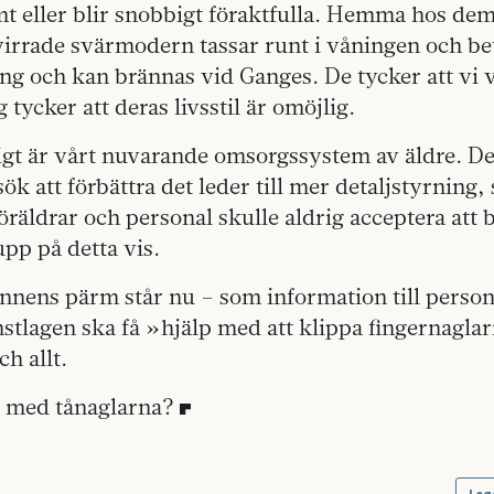
mt eller blir snobbigt föraktfulla. Hemma hos dem
virrade svärmodern tassar runt i våningen och be
äng och kan brännas vid Ganges. De tycker att vi 
g tycker att deras livsstil är omöjlig.
igt är vårt nuvarande omsorgssystem av äldre. De
ök att förbättra det leder till mer detaljstyrning,
äldrar och personal skulle aldrig acceptera att 
upp på detta vis.
nnens pärm står nu – som information till person
änstlagen ska få »hjälp med att klippa fingernagla
h allt.
 med tånaglarna?