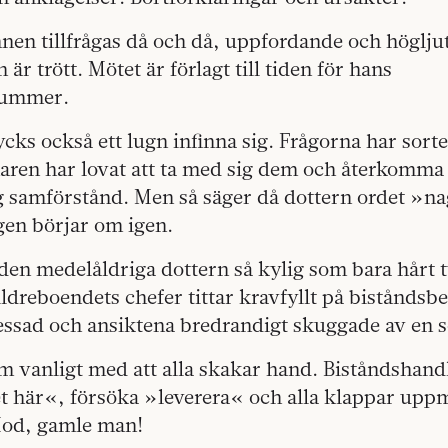
n tillfrågas då och då, uppfordande och högljutt
är trött. Mötet är förlagt till tiden för hans
lummer.
ycks också ett lugn infinna sig. Frågorna har sorte
ren har lovat att ta med sig dem och återkomma
 samförstånd. Men så säger då dottern ordet »n
gen börjar om igen.
en medelåldriga dottern så kylig som bara hårt t
dreboendets chefer tittar kravfyllt på bistånds
ssad och ansiktena bredrandigt skuggade av en s
m vanligt med att alla skakar hand. Biståndshand
 det här«, försöka »leverera« och alla klappar up
od, gamle man!