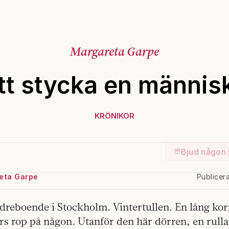
Margareta Garpe
tt stycka en männis
KRÖNIKOR
Bjud någon 
eta Garpe
Publicer
äldreboende i Stockholm. Vintertullen. En lång kor
s rop på någon. Utanför den här dörren, en rulla