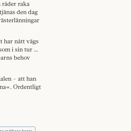
 råder raka
tjänas den dag
västerlänningar
t har nått vägs
 som i sin tur …
barns behov
alen – att han
rna«. Ordentligt