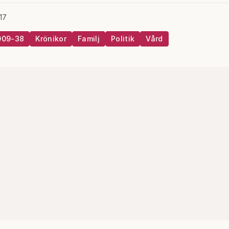
17
009-38
Krönikor
Familj
Politik
Vård