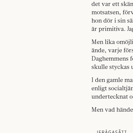
det var ett skä
motsatsen, för
hon dör i sin s
är primitiva. Ja
Men lika omöjl
ände, varje förs
Daghemmens för
skulle styckas 
I den gamle ma
enligt socialtj
undertecknat oc
Men vad hände