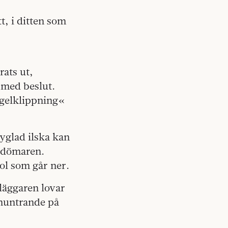
, i ditten som
rats ut,
 med beslut.
agelklippning«
yglad ilska kan
bedömaren.
ol som går ner.
läggaren lovar
pmuntrande på