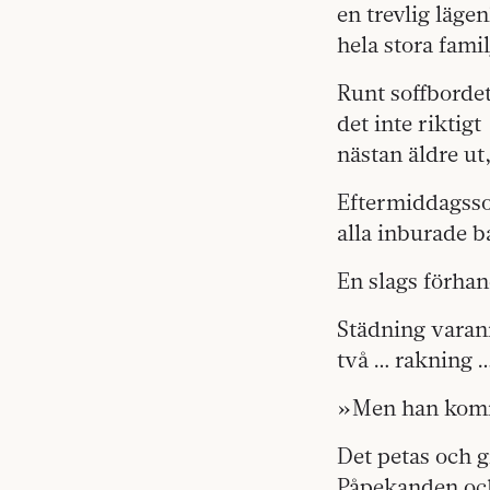
en trevlig läg
hela stora fami
Runt soffborde
det inte riktig
nästan äldre ut
Eftermiddagsso
alla inburade b
En slags förha
Städning varan
två … rakning 
»Men han komme
Det petas och g
Påpekanden och