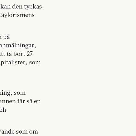
e kan den tyckas
taylorismens
n på
 anmälningar,
 ta bort 27
pitalister, som
ning, som
annen får så en
och
rövande som om