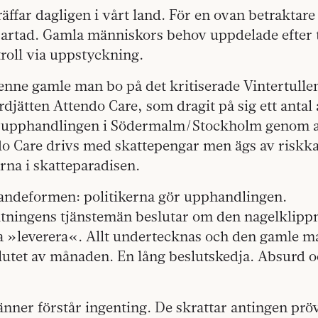
äffar dagligen i vårt land. För en ovan betraktar
sartad. Gamla människors behov uppdelade efter 
roll via uppstyckning.
enne gamle man bo på det kritiserade Vintertulle
jätten Attendo Care, som dragit på sig ett antal
upphandlingen i Södermalm/Stockholm genom att
do Care drivs med skattepengar men ägs av riskka
rna i skatteparadisen.
andeformen: politikerna gör upphandlingen.
ltningens tjänstemän beslutar om den nagelklipp
a »leverera«. Allt undertecknas och den gamle m
slutet av månaden. En lång beslutskedja. Absurd 
änner förstår ingenting. De skrattar antingen p