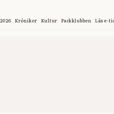
 2026
Krönikor
Kultur
Fackklubben
Läs e-t