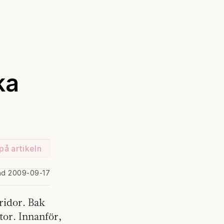
ka
på artikeln
ad 2009-09-17
ridor. Bak
tor. Innanför,