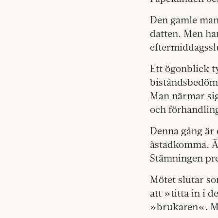
Den gamle manne
datten. Men han 
eftermiddagss
Ett ögonblick t
biståndsbedöma
Man närmar sig
och förhandlin
Denna gång är d
åstadkomma. Äl
Stämningen pre
Mötet slutar so
att »titta in i
»brukaren«. M