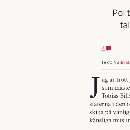
Poli
ta
Text:
Nalin B
J
ag är tröt
som måste 
Tobias Bil
staterna i den 
skilja på vanli
känsliga musli