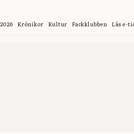
 2026
Krönikor
Kultur
Fackklubben
Läs e-t