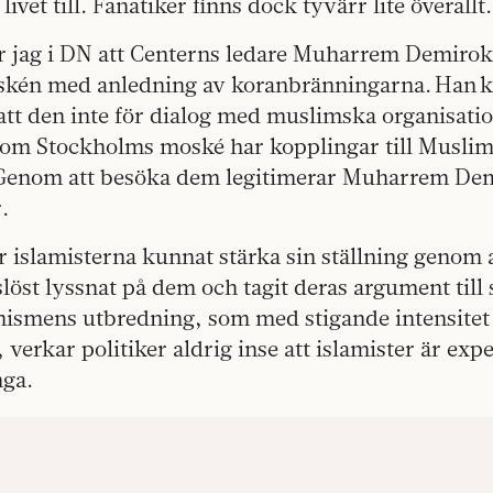
ivet till. Fanatiker finns dock tyvärr lite överallt
er jag i DN att Centerns ledare Muharrem Demirok
én med anledning av koranbränningarna. Han kr
att den inte för dialog med muslimska organisation
som Stockholms moské har kopplingar till Musli
 Genom att besöka dem legitimerar Muharrem De
r.
ar islamisterna kunnat stärka sin ställning genom 
slöst lyssnat på dem och tagit deras argument till 
mismens utbredning, som med stigande intensitet
, verkar politiker aldrig inse att islamister är expe
ga.