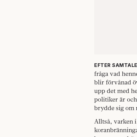
EFTER SAMTAL
fråga vad henn
blir förvånad ö
upp det med he
politiker är oc
brydde sig om m
Alltså, varken 
koranbränninga