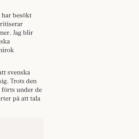
.
 har besökt
itiserar
er. Jag blir
mska
mirok
att svenska
sig. Trots den
 förts under de
rter på att tala