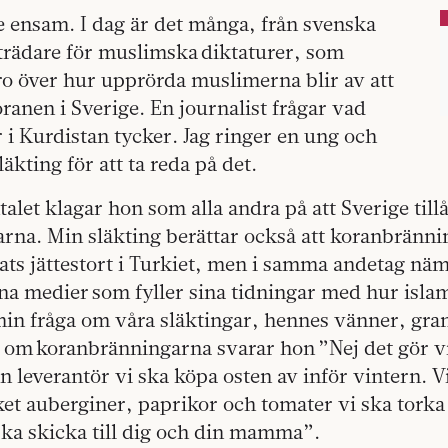
te ensam. I dag är det många, från svenska
eträdare för muslimska diktaturer, som
ro över hur upprörda muslimerna blir av att
anen i Sverige. En journalist frågar vad
 i Kurdistan tycker. Jag ringer en ung och
äkting för att ta reda på det.
talet klagar hon som alla andra på att Sverige till
rna. Min släkting berättar också att koranbränni
 jättestort i Turkiet, men i samma andetag nämn
na medier som fyller sina tidningar med hur isla
min fråga om våra släktingar, hennes vänner, gran
om koranbränningarna svarar hon ”Nej det gör vi 
n leverantör vi ska köpa osten av inför vintern. V
t auberginer, paprikor och tomater vi ska torka 
ska skicka till dig och din mamma”.