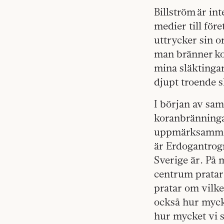
Billström är in
medier till för
uttrycker sin o
man bränner kor
mina släktingar
djupt troende sl
I början av sam
koranbränninga
uppmärksammats
är Erdogantrog
Sverige är. På 
centrum pratar 
pratar om vilke
också hur mycke
hur mycket vi 