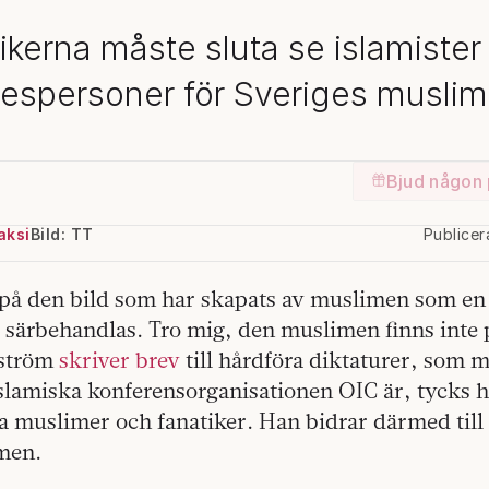
tikerna måste sluta se islamiste
lespersoner för Sveriges muslim
Bjud någon 
aksi
Bild: TT
Publice
t på den bild som har skapats av muslimen som en 
särbehandlas. Tro mig, den muslimen finns inte p
lström
skriver brev
till hårdföra diktaturer, som 
islamiska konferensorganisationen OIC är, tycks 
ga muslimer och fanatiker. Han bidrar därmed till
men.