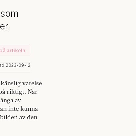
r som
er.
på artikeln
rad 2023-09-12
känslig varelse
å riktigt. När
många av
han inte kunna
 bilden av den