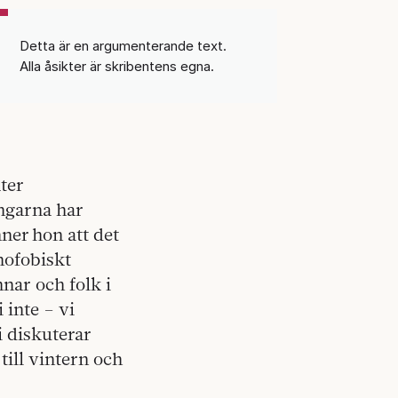
Detta är en argumenterande text.
Alla åsikter är skribentens egna.
åter
ngarna har
er hon att det
mofobiskt
nar och folk i
inte – vi
i diskuterar
till vintern och