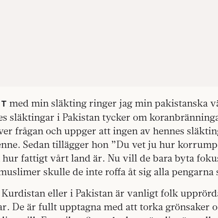
med min släkting ringer jag min pakistanska vä
ET
es släktingar i Pakistan tycker om koranbränning
ver frågan och uppger att ingen av hennes släktin
nne. Sedan tillägger hon ”Du vet ju hur korrump
h hur fattigt vårt land är. Nu vill de bara byta fo
uslimer skulle de inte roffa åt sig alla pengarna 
i Kurdistan eller i Pakistan är vanligt folk upprör
r. De är fullt upptagna med att torka grönsaker 