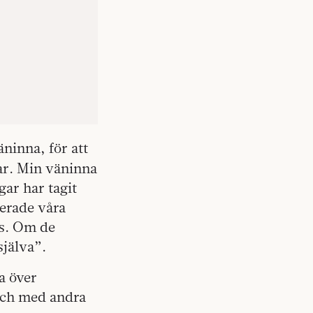
ninna, för att
ar. Min väninna
gar har tagit
erade våra
kus. Om de
själva”.
da över
och med andra