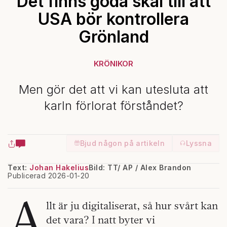
Det finns goda skäl till att
USA bör kontrollera
Grönland
KRÖNIKOR
Men gör det att vi kan utesluta att
karln förlorat förståndet?
Bjud någon på artikeln
Lyssna
Text:
Johan Hakelius
Bild: TT/ AP / Alex Brandon
Publicerad 2026-01-20
A
llt är ju digitaliserat, så hur svårt kan
det vara? I natt byter vi