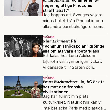
Johan Hakelius:
Kommer en S-
regering att ge Pinocchio
straffrabatt?
Jag hoppas att Sveriges väljare
minns hotet från Pinocchio och
alla andra barnboksfigurer som
snart befrias från hämmande
KRÖNIKA
upphovsrätt.
Nina Lekander:
På
”Kommunisthögskolan” drömde
alla om att vara arbetarklass
Ett kalas hos Lena Adelsohn
Liljeroth var synnerligen lyckat.
Vi dansade till "Staten och
kapitalet", Ebba Gröns version.
KRÖNIKA
Frans Wachtmeister:
Ja, AC är ett
hot mot den franska
civilisationen
Jag har funnit min plats i
kulturkriget. Naturligtvis kan vi
inte befläcka Paris med plastiga