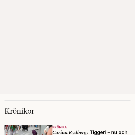
Krönikor
KRÖNIKA
Carina Rydberg:
Tiggeri – nu och