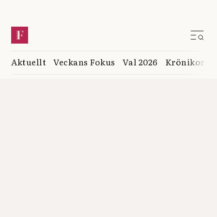
Aktuellt
Veckans Fokus
Val 2026
Krönikor
K