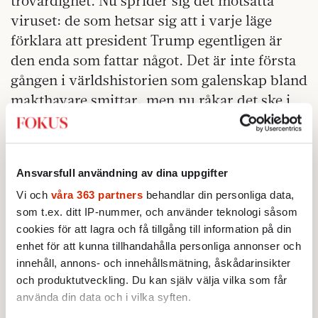
trovärdighet. Nu sprider sig det motsatta
viruset: de som hetsar sig att i varje läge
förklara att president Trump egentligen är
den enda som fattar något. Det är inte första
gången i världshistorien som galenskap bland
makthavare smittar, men nu råkar det ske i
vår del av världshistorien.
Det finns goda skäl till att USA borde
kontrollera Grönland. Det är en sak. Att
Ansvarsfull användning av dina uppgifter
Donald Trump visar tecken på att ett par
Vi och
våra 363 partners
behandlar din personliga data,
indianer ramlat ur kanoten är en annan.
som t.ex. ditt IP-nummer, och använder teknologi såsom
cookies för att lagra och få tillgång till information på din
enhet för att kunna tillhandahålla personliga annonser och
innehåll, annons- och innehållsmätning, åskådarinsikter
och produktutveckling. Du kan själv välja vilka som får
använda din data och i vilka syften.