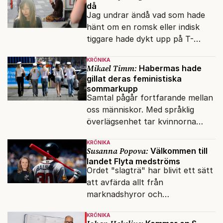
då
Jag undrar ändå vad som hade
hänt om en romsk eller indisk
tiggare hade dykt upp på T-
banan med en mobiltelefon, till
KRÖNIKA
vilken det hade gått bra att
Mikael Timm:
Habermas hade
swisha.
gillat deras feministiska
sommarkupp
Samtal pågår fortfarande mellan
oss människor. Med språklig
överlägsenhet tar kvinnorna
över det offentliga rummet.
KRÖNIKA
Susanna Popova:
Välkommen till
landet Flyta medströms
Ordet "slagträ" har blivit ett sätt
att avfärda allt från
marknadshyror och
slöserikommissioner till frågor
KRÖNIKA
om antisemitism.