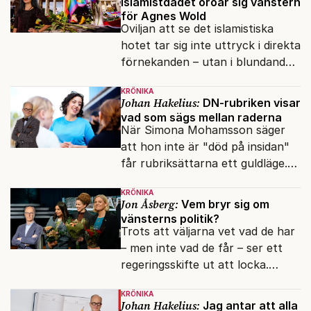
islamistdådet oroar sig vänstern
för Agnes Wold
Oviljan att se det islamistiska
hotet tar sig inte uttryck i direkta
förnekanden – utan i blundandet
och den återkommande
KRÖNIKA
fokusförflyttningen.
Johan Hakelius:
DN-rubriken visar
vad som sägs mellan raderna
När Simona Mohamsson säger
att hon inte är "död på insidan"
får rubriksättarna ett guldläge.
Med små signaler blinkar man i
KRÖNIKA
moraliskt samförstånd till
Jon Åsberg:
Vem bryr sig om
läsarna.
vänsterns politik?
Trots att väljarna vet vad de har
– men inte vad de får – ser ett
regeringsskifte ut att locka.
Varför?
KRÖNIKA
Johan Hakelius:
Jag antar att alla