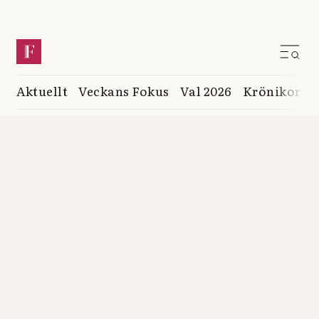
Aktuellt
Veckans Fokus
Val 2026
Krönikor
K