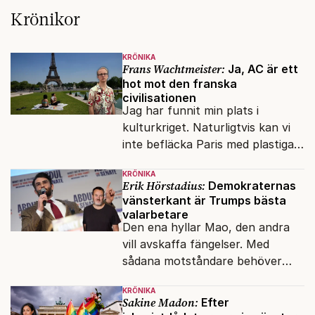
Krönikor
KRÖNIKA
Frans Wachtmeister:
Ja, AC är ett
hot mot den franska
civilisationen
Jag har funnit min plats i
kulturkriget. Naturligtvis kan vi
inte befläcka Paris med plastiga
klossar från Panasonic.
KRÖNIKA
Erik Hörstadius:
Demokraternas
vänsterkant är Trumps bästa
valarbetare
Den ena hyllar Mao, den andra
vill avskaffa fängelser. Med
sådana motståndare behöver
presidenten knappt några
KRÖNIKA
vänner.
Sakine Madon:
Efter