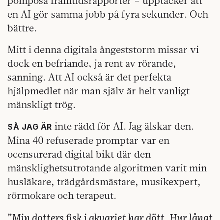
pompösa framtidsrapporter – upptäcker att
en AI gör samma jobb på fyra sekunder. Och
bättre.
Mitt i denna digitala ångeststorm missar vi
dock en befriande, ja rent av rörande,
sanning. Att AI också är det perfekta
hjälpmedlet när man själv är helt vanligt
mänskligt trög.
inte rädd för AI. Jag älskar den.
SÅ JAG ÄR
Mina 40 refuserade promptar var en
ocensurerad digital bikt där den
mänsklighetsutrotande algoritmen varit min
husläkare, trädgårdsmästare, musikexpert,
rörmokare och terapeut.
”Min dotters fisk i akvariet har dött. Hur långt