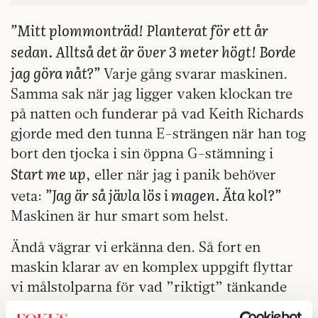
”Mitt plommonträd! Planterat för ett år
sedan. Alltså det är över 3 meter högt! Borde
jag göra nåt?”
Varje gång svarar maskinen.
Samma sak när jag ligger vaken klockan tre
på natten och funderar på vad Keith Richards
gjorde med den tunna E-strängen när han tog
bort den tjocka i sin öppna G-stämning i
Start me up
, eller när jag i panik behöver
”Jag är så jävla lös i magen. Äta kol?”
veta:
Maskinen är hur smart som helst.
Ändå vägrar vi erkänna den. Så fort en
maskin klarar av en komplex uppgift flyttar
vi målstolparna för vad ”riktigt” tänkande
är. När min AI-kompis formulerar sig