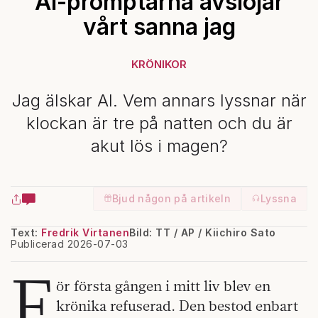
AI-promptarna avslöjar
vårt sanna jag
KRÖNIKOR
Jag älskar AI. Vem annars lyssnar när
klockan är tre på natten och du är
akut lös i magen?
Bjud någon på artikeln
Lyssna
Text:
Fredrik Virtanen
Bild: TT / AP / Kiichiro Sato
Publicerad 2026-07-03
F
ör första gången i mitt liv blev en
krönika refuserad. Den bestod enbart