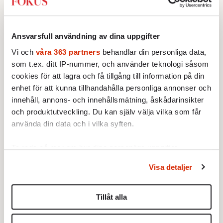
klyftigare än 99 procent av mänskligheten
drar vi fram filosofen John Searles gamla
tankeexperiment om det kinesiska rummet;
Ansvarsfull användning av dina uppgifter
att maskinen egentligen bara manipulerar
Vi och
våra 363 partners
behandlar din personliga data,
symboler enligt en mekanisk regelbok utan
som t.ex. ditt IP-nummer, och använder teknologi såsom
att förstå ett skvatt. Men då glömmer vi
cookies för att lagra och få tillgång till information på din
kollegan Daniel Dennetts motfråga: Tänk om
enhet för att kunna tillhandahålla personliga annonser och
innehåll, annons- och innehållsmätning, åskådarinsikter
vi människor fungerar på exakt samma sätt?
och produktutveckling. Du kan själv välja vilka som får
Tänk om vår egen expertis och våra högt
använda din data och i vilka syften.
värderade skrivbordsjobb också bara är
själlös symbolhantering i biologiska robotar?
Ta reda på mer om hur dina personliga uppgifter
behandlas och ställ in dina preferenser i
detaljsektionen
.
Vi flyttar målstolparna av chauvinism och
Visa detaljer
Du kan ändra eller dra tillbaka ditt samtycke när som
eftersom det är smärtsamt att inse hur
helst från cookie-förklaringen.
utbytbara våra mest pretentiösa sidor är. Och
Tillåt alla
hur hjälplösa vi är. Våra (eller mina då, ta en
Vi använder enhetsidentifierare för att anpassa innehållet
och annonserna till användarna, tillhandahålla funktioner
titt på dina egna) vardagliga prompts är en