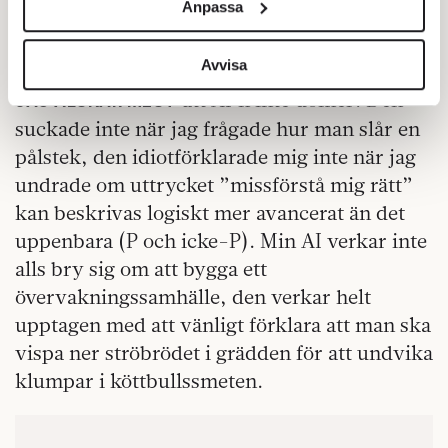
Anpassa
för sociala medier och analysera vår trafik. Vi
skön spegel av universell förvirring och av
vidarebefordrar även sådana identifierare och annan
samarbete — människan och maskin!
information från din enhet till de sociala medier och
Avvisa
annons- och analysföretag som vi samarbetar med.
att AI:n inte dömer. Den
JAG ÄLSKAR MEST
Dessa kan i sin tur kombinera informationen med annan
suckade inte när jag frågade hur man slår en
information som du har tillhandahållit eller som de har
pålstek, den idiotförklarade mig inte när jag
samlat in när du har använt deras tjänster.
undrade om uttrycket ”missförstå mig rätt”
Om du vill läsa mer om hur vi hanterar personuppgifter
kan du göra det
här
.
kan beskrivas logiskt mer avancerat än det
uppenbara (P och icke-P). Min AI verkar inte
alls bry sig om att bygga ett
övervakningssamhälle, den verkar helt
upptagen med att vänligt förklara att man ska
vispa ner ströbrödet i grädden för att undvika
klumpar i köttbullssmeten.