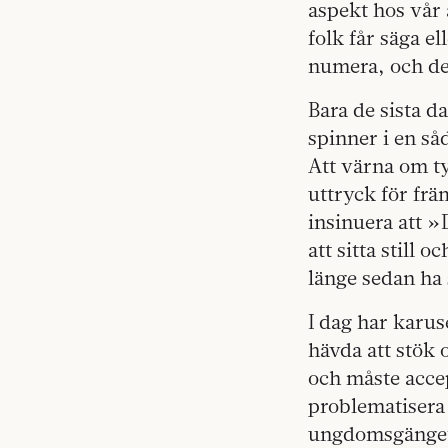
aspekt hos vår 
folk får säga el
numera, och den
Bara de sista 
spinner­ i en så
Att värna om ty
uttryck­ för fr
insinuera att »
att sitta still 
länge sedan ha 
I dag har karuse
hävda att stök 
och måste acce
problematisera 
ungdoms­gänget