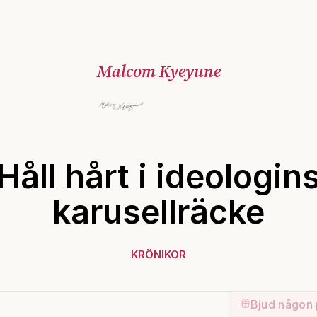
Malcom Kyeyune
Håll hårt i ideologin
karusellräcke
KRÖNIKOR
Bjud någon 