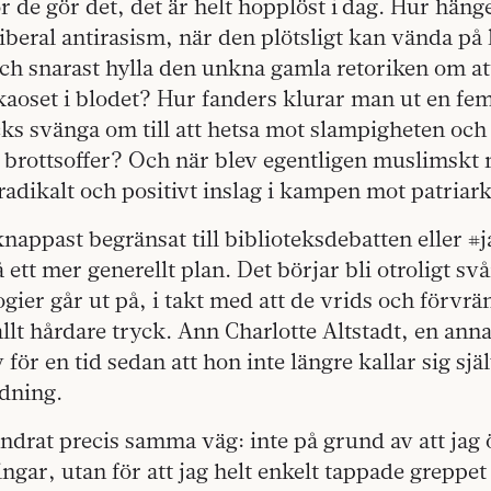
r de gör det, det är helt hopplöst i dag. Hur hän
liberal antirasism, när den plötsligt kan vända på
ch snarast hylla den unkna gamla retoriken om at
kaoset i blodet? Hur fanders klurar man ut en fem
cks svänga om till att hetsa mot slampigheten och
t brottsoffer? Och när blev egentligen muslimskt
t radikalt och positivt inslag i kampen mot patria
nappast begränsat till biblioteksdebatten eller #
 ett mer generellt plan. Det börjar bli otroligt svå
ogier går ut på, i takt med att de vrids och förvr
llt hårdare tryck. Ann Charlotte Altstadt, en ann
för en tid sedan att hon inte längre kallar sig sjä
edning.
andrat precis samma väg: inte på grund av att jag 
ingar, utan för att jag helt enkelt tappade greppet