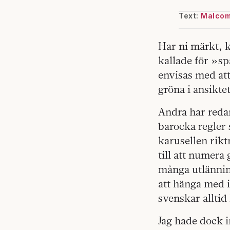
Text:
Malcom
Har ni märkt, k
kallade för »s
envisas med att 
gröna i ansiktet
Andra har reda
barocka regler 
karusellen rikt
till att numera
många utlänning
att hänga med i
svenskar alltid­
Jag hade dock i