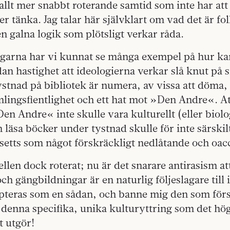
allt mer snabbt roterande samtid som inte har at
ler tänka. Jag talar här självklart om vad det är fo
 galna logik som plötsligt verkar råda.
dagarna har vi kunnat se många exempel på hur ka
dan hastighet att ideo­logierna verkar slå knut på s
stnad på bibliotek är numera, av vissa att döma, p
ämlingsfientlighet och ett hat mot »Den Andre«. Att
Den Andre« inte skulle vara kulturellt (eller biol
och läsa böcker under tystnad­ skulle för inte särskil
setts som något för­skräckligt nedlåtande och oac
llen dock roterat; nu är det snarare­ antirasism att
och gängbildningar är en naturlig följeslagare till
pteras som en sådan, och banne mig den som för
denna specifika, unika kultur­yttring som det hö
 utgör!