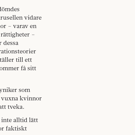
 dömdes
arusellen vidare
nor – varav en
rättigheter –
r dessa
rationsteorier
ler till ett
ommer få sitt
cyniker som
n vuxna kvinnor
tt tveka.
nte alltid lätt
or faktiskt