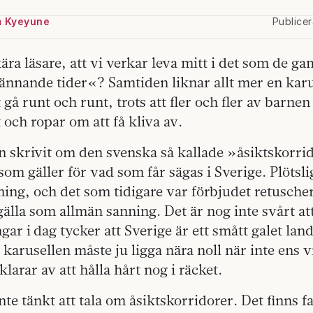
 Kyeyune
Publice
ära läsare, att vi verkar leva mitt i det som de g
pännande tider«? Samtiden liknar allt mer en kar
gå runt och runt, trots att fler och fler av barnen
 och ropar om att få kliva av.
n skrivit om den svenska­ så kallade »åsiktskorr
som gäller för vad som får sägas i Sverige. Plötsli
ning, och det som tidigare var förbjudet retusch
 gälla som allmän sanning. Det är nog inte svårt at
ar i dag tycker att Sverige­ är ett smått galet lan
 karusellen måste ju ligga nära noll när inte ens v
 klarar av att hålla hårt nog i räcket.
nte tänkt att tala om åsiktskorridorer. Det finns f