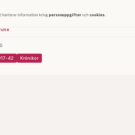
yune
20
017-42
Krönikor