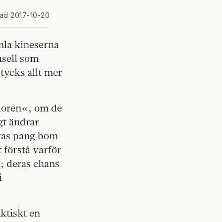
rad 2017-10-20
amla kineserna
usell som
 tycks allt mer
idoren«, om de
gt ändrar
eras pang bom
t förstå varför
d; deras chans
i
aktiskt en