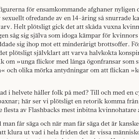
tfigurerna för ensamkommande afghaner nyligen
ör sexuellt ofredande av en 14-åring så snurrade k
varv. Helt plötsligt gick det att skåda vuxna kvin
igen såg sig själva som idoga kämpar för kvinnors 
ddade sig ihop mot ett minderårigt brottsoffer. Fö
det plötsligt självklart att varva halvkokta konspi
k om »unga flickor med långa ögonfransar som stäl
n« och olika mörka antydningar om att flickan »k
d i helvete håller folk på med? Till och med en 
axnar; här ser vi plötsligt en retorik komma frå
e flesta av Flashbacks mest inbitna kvinnohatare a
d man får säga och när man får säga det är kanske i
tt klura ut vad i hela friden­ det är vissa människ