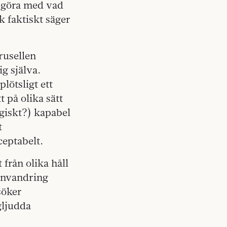
t göra med vad
lk faktiskt säger
rusellen
ig själva.
lötsligt ett
 på olika sätt
ogiskt?) kapabel
t
ceptabelt.
 från olika håll
 invandring
söker
gljudda