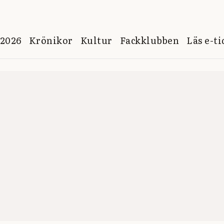
 2026
Krönikor
Kultur
Fackklubben
Läs e-t