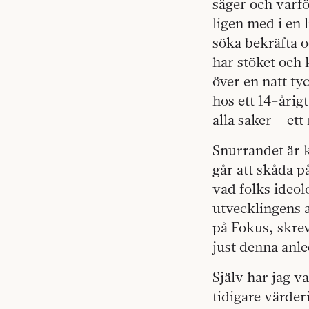
säger och varfö
ligen med i en 
söka bekräfta o
har stöket och 
över en natt ty
hos ett 14-årig
alla saker – et
Snurrandet är k
går att skåda på
vad folks ideol
utvecklingens a
på Fokus, skrev 
just denna anl
Själv har jag v
tidigare värder