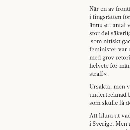
När en av fron
i tingsrätten f
ännu ett antal 
stor del säkerl
som nitiskt­ ga
feminister var 
med grov retori
helvete för mä
straff«.
Ursäkta, men va
undertecknad b
som skulle få d
Att klura ut va
i Sverige. Men a