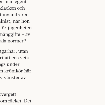
ger man egent­
 klacken och
t invand­raren
inist, när hon
 förljugenheten
 månggifte – av
rkala normer?
jagärhär, utan
rt att ens veta
ängs under
an krönikör här
lv vänster av
övergett
 om räcket­. Det