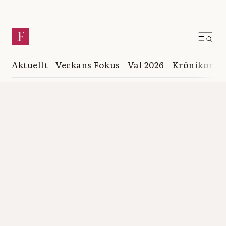
Aktuellt
Veckans Fokus
Val 2026
Krönikor
K