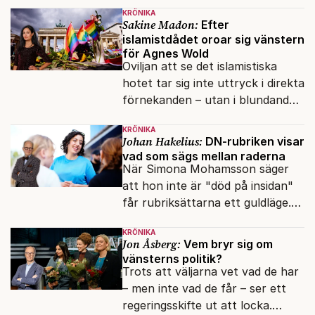
presidenten knappt några
KRÖNIKA
vänner.
Sakine Madon:
Efter
islamistdådet oroar sig vänstern
för Agnes Wold
Oviljan att se det islamistiska
hotet tar sig inte uttryck i direkta
förnekanden – utan i blundandet
och den återkommande
KRÖNIKA
fokusförflyttningen.
Johan Hakelius:
DN-rubriken visar
vad som sägs mellan raderna
När Simona Mohamsson säger
att hon inte är "död på insidan"
får rubriksättarna ett guldläge.
Med små signaler blinkar man i
KRÖNIKA
moraliskt samförstånd till
Jon Åsberg:
Vem bryr sig om
läsarna.
vänsterns politik?
Trots att väljarna vet vad de har
– men inte vad de får – ser ett
regeringsskifte ut att locka.