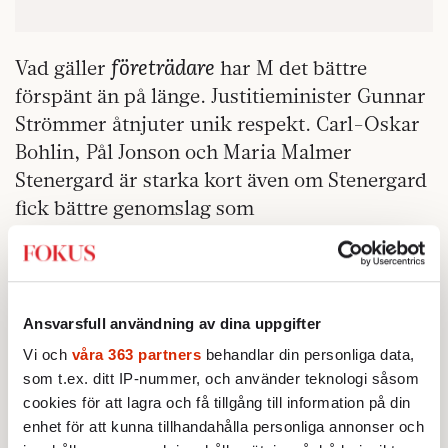
företrädare
Vad gäller
har M det bättre
förspänt än på länge. Justitieminister Gunnar
Strömmer åtnjuter unik respekt. Carl-Oskar
Bohlin, Pål Jonson och Maria Malmer
Stenergard är starka kort även om Stenergard
fick bättre genomslag som
migrationsminister. Elisabeth Svantesson har
inte Anders Borgs höga profil men matchar
lätt Mikael Damberg. Lawen Redar och Teresa
Carvalho är helt klart förstärkningar för S
Ansvarsfull användning av dina uppgifter
men har fått svåra portföljer. Ulf Kristersson
Vi och
våra 363 partners
behandlar din personliga data,
får lägre förtroendetal än Magdalena
som t.ex. ditt IP-nummer, och använder teknologi såsom
Andersson, men klarar debatterna med
cookies för att lagra och få tillgång till information på din
enhet för att kunna tillhandahålla personliga annonser och
henne väl.