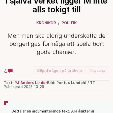
I själva verket ligger M inte
alls tokigt till
KRÖNIKOR
POLITIK
Men man ska aldrig underskatta de
borgerligas förmåga att spela bort
goda chanser.
Bjud någon på artikeln
Lyssna
Text:
PJ Anders Linder
Bild: Pontus Lundahl / TT
Publicerad 2025-10-29
Detta är en argumenterande text. Alla åsikter är