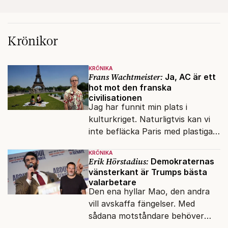
Krönikor
KRÖNIKA
Frans Wachtmeister:
Ja, AC är ett
hot mot den franska
civilisationen
Jag har funnit min plats i
kulturkriget. Naturligtvis kan vi
inte befläcka Paris med plastiga
klossar från Panasonic.
KRÖNIKA
Erik Hörstadius:
Demokraternas
vänsterkant är Trumps bästa
valarbetare
Den ena hyllar Mao, den andra
vill avskaffa fängelser. Med
sådana motståndare behöver