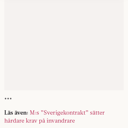
kan du göra det
här
.
***
Läs även:
M:s ”Sverigekontrakt” sätter
hårdare krav på invandrare