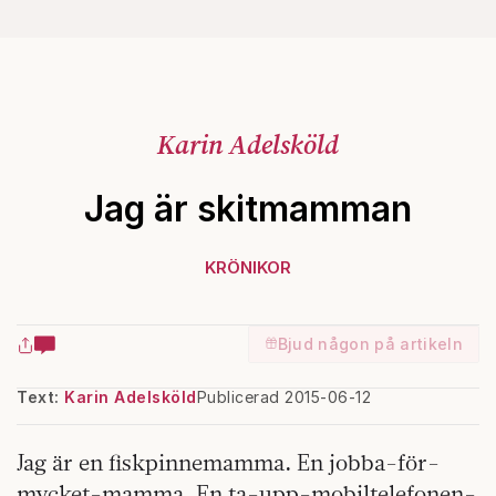
Karin Adelsköld
Jag är skitmamman
KRÖNIKOR
Bjud någon på artikeln
Text:
Karin Adelsköld
Publicerad 2015-06-12
Jag är
en fiskpinnemamma
En jobba-för-
.
mycket-mamma. En ta-upp-mobiltelefonen-