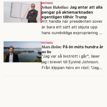
KRÖNIKA
Johan Hakelius:
Jag antar att alla
pengar på aktiemarknaden
egentligen tillhör Trump
Att handla när presidenten sover
är bara ett sätt att skjuta upp
hans oundvikliga expropriering av
alla finansiella resurser.
KRÖNIKA
Mats Holm:
På ön möts hundra år
av liv
"Jag var så livstrött i går", läser
jag i brevet till Eyvind Johnson.
Från klippan hörs en röst: "Jag
har gjort valkompassen. Har du?"