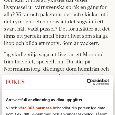
livspussel ur vårt svenska språk en gång för
alla? Vi tar och paketerar det och skickar ut i
det rymden och hoppas att det sugs in i ett
svart hål. Vadå pussel? Det förutsätter att det
finns ett perfekt antal bitar i livet som ska gå
ihop och bilda ett motiv. Som är vackert.
Jag skulle vilja säga att livet är ett Monopol
från helvetet, speciellt nu. Du står på
Norrmalmstorg, då ringer dom hemifrån och
säger att värmepannan har gått sönder och
att du måste betala 40 000. Dina sedlar börjar
ta slut och banken är stängd. Du har glömt
deklarera och får gå direkt till fängelse.
Ansvarsfull användning av dina uppgifter
Ety så är livet. Man siktade på en lägenhet på
Vi och
våra 363 partners
behandlar din personliga data,
som t.ex. ditt IP-nummer, och använder teknologi såsom