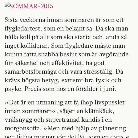
Sista veckorna innan sommaren är som ett
flygledartest, som en bekant sa. Då ska man
hålla koll på allt som ska starta och landa så
inget kolliderar. Som flygledare måste man
kunna fatta snabba beslut som är avgörande
för säkerhet och effektivitet, ha god
samarbetsförmåga och vara stresstålig. Då
krävs högsta betyg, extremt bra fysik och
psyke. Precis som hos en förälder i juni.
»Det är en utmaning att få ihop livspusslet
innan sommaren«, säger en klämkäck,
vrålsnygg och supertränad kändis i en
morgonsoffa. »Men med hjälp av planering
och tidiga mornar går det lätt som en dans.«