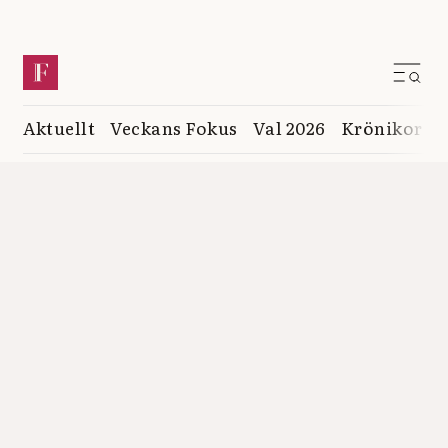
Aktuellt
Veckans Fokus
Val 2026
Krönikor
K