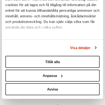
Strandvägen men så står man där med ett
cookies för att lagra och få tillgång till information på din
strykjärn på Centralen och får stå över ett
enhet för att kunna tillhandahålla personliga annonser och
kast.
innehåll, annons- och innehållsmätning, åskådarinsikter
och produktutveckling. Du kan själv välja vilka som får
använda din data och i vilka syften.
Ta reda på mer om hur dina personliga uppgifter
behandlas och ställ in dina preferenser i
detaljsektionen
.
Visa detaljer
Du kan ändra eller dra tillbaka ditt samtycke när som
helst från cookie-förklaringen.
Tillåt alla
Vi använder enhetsidentifierare för att anpassa innehållet
och annonserna till användarna, tillhandahålla funktioner
Anpassa
för sociala medier och analysera vår trafik. Vi
vidarebefordrar även sådana identifierare och annan
information från din enhet till de sociala medier och
Avvisa
annons- och analysföretag som vi samarbetar med.
Dessa kan i sin tur kombinera informationen med annan