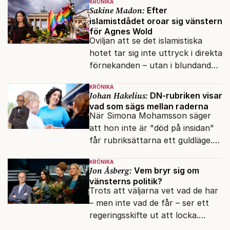
KRÖNIKA
vänner.
Sakine Madon:
Efter
islamistdådet oroar sig vänstern
för Agnes Wold
Oviljan att se det islamistiska
hotet tar sig inte uttryck i direkta
förnekanden – utan i blundandet
och den återkommande
KRÖNIKA
fokusförflyttningen.
Johan Hakelius:
DN-rubriken visar
vad som sägs mellan raderna
När Simona Mohamsson säger
att hon inte är "död på insidan"
får rubriksättarna ett guldläge.
Med små signaler blinkar man i
KRÖNIKA
moraliskt samförstånd till
Jon Åsberg:
Vem bryr sig om
läsarna.
vänsterns politik?
Trots att väljarna vet vad de har
– men inte vad de får – ser ett
regeringsskifte ut att locka.
Varför?