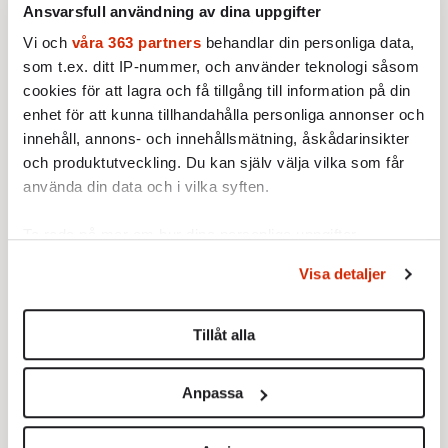
Ansvarsfull användning av dina uppgifter
senaste året dagligen har beskjutits av raketer
från Gaza, Libanon, Jemen och Iran har alla
Vi och
våra 363 partners
behandlar din personliga data,
som t.ex. ditt IP-nummer, och använder teknologi såsom
israeliska medborgare – oavsett härkomst –
cookies för att lagra och få tillgång till information på din
tillgång till skyddsrum, och med skydd av
enhet för att kunna tillhandahålla personliga annonser och
försvarssystemet Iron Dome är skadorna
innehåll, annons- och innehållsmätning, åskådarinsikter
hittills minimala. Alla hoppas på ett varaktigt
och produktutveckling. Du kan själv välja vilka som får
eldupphör på diplomatisk väg, men i nödfall
använda din data och i vilka syften.
får man kriga sig till fred.
Ta reda på mer om hur dina personliga uppgifter
behandlas och ställ in dina preferenser i
detaljsektionen
.
Visa detaljer
Du kan ändra eller dra tillbaka ditt samtycke när som
helst från cookie-förklaringen.
Tillåt alla
Vi använder enhetsidentifierare för att anpassa innehållet
och annonserna till användarna, tillhandahålla funktioner
Anpassa
för sociala medier och analysera vår trafik. Vi
vidarebefordrar även sådana identifierare och annan