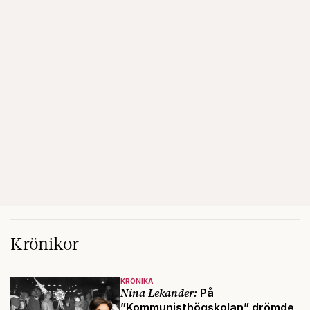
Krönikor
KRÖNIKA
Nina Lekander:
På
”Kommunisthögskolan” drömde