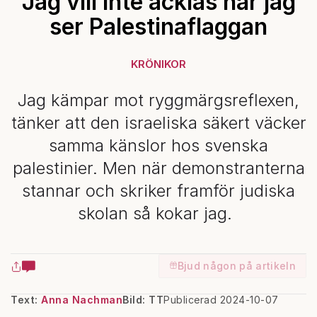
Jag vill inte äcklas när jag
ser Palestinaflaggan
KRÖNIKOR
Jag kämpar mot ryggmärgsreflexen,
tänker att den israeliska säkert väcker
samma känslor hos svenska
palestinier. Men när demonstranterna
stannar och skriker framför judiska
skolan så kokar jag.
Bjud någon på artikeln
Text:
Anna Nachman
Bild: TT
Publicerad 2024-10-07