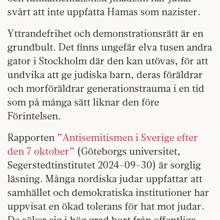
svårt att inte uppfatta Hamas som nazister.
Yttrandefrihet och demonstrationsrätt är en
grundbult. Det finns ungefär elva tusen andra
gator i Stockholm där den kan utövas, för att
undvika att ge judiska barn, deras föräldrar
och morföräldrar generationstrauma i en tid
som på många sätt liknar den före
Förintelsen.
Rapporten
”Antisemitismen i Sverige efter
den 7 oktober”
(Göteborgs universitet,
Segerstedtinstitutet 2024-09-30) är sorglig
läsning. Många nordiska judar uppfattar att
samhället och demokratiska institutioner har
uppvisat en ökad tolerans för hat mot judar.
De söker sig i hög grad bort från offentliga