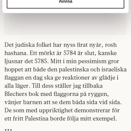
information från din enhet till de sociala medier och
Avvisa
annons- och analysföretag som vi samarbetar med.
Dessa kan i sin tur kombinera informationen med annan
information som du har tillhandahållit eller som de har
samlat in när du har använt deras tjänster.
Om du vill läsa mer om hur vi hanterar personuppgifter
kan du göra det
här
.
Det judiska folket har nyss firat nyår, rosh
hashana. Ett mörkt år 5784 är slut, kanske
ljusnar det 5785. Mitt i min pessimism gror
hoppet att både den palestinska och israeliska
flaggan en dag ska ge reaktioner av glädje i
alla läger. Till dess ställer jag tillbaka
Blechers bok med flaggorna på ryggen,
vänjer barnen att se dem båda sida vid sida.
De som med uppriktighet demonstrerar för
ett fritt Palestina borde följa mitt exempel.