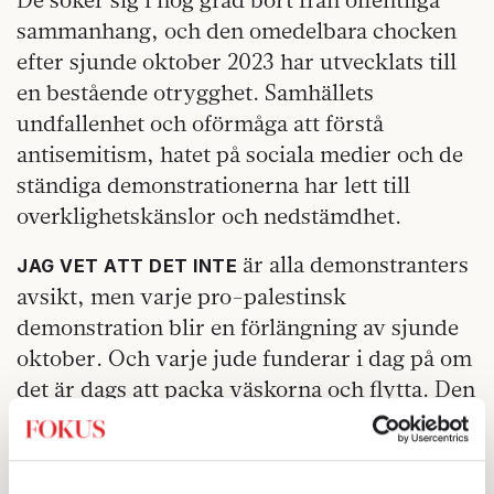
sammanhang, och den omedelbara chocken
efter sjunde oktober 2023 har utvecklats till
en bestående otrygghet. Samhällets
undfallenhet och oförmåga att förstå
antisemitism, hatet på sociala medier och de
ständiga demonstrationerna har lett till
overklighetskänslor och nedstämdhet.
är alla demonstranters
JAG VET ATT DET INTE
avsikt, men varje pro-palestinsk
demonstration blir en förlängning av sjunde
oktober. Och varje jude funderar i dag på om
det är dags att packa väskorna och flytta. Den
stora skillnaden mellan 1930-talet och nu, är
att för hundra år sedan fanns ingenting att fly
till. Nu finns Israel. Trots att landet det