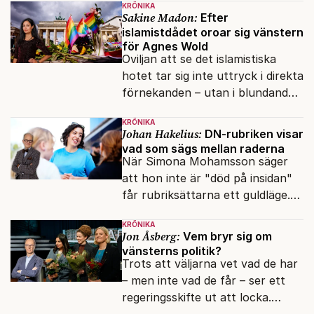
KRÖNIKA
vänner.
Sakine Madon:
Efter
islamistdådet oroar sig vänstern
för Agnes Wold
Oviljan att se det islamistiska
hotet tar sig inte uttryck i direkta
förnekanden – utan i blundandet
och den återkommande
KRÖNIKA
fokusförflyttningen.
Johan Hakelius:
DN-rubriken visar
vad som sägs mellan raderna
När Simona Mohamsson säger
att hon inte är "död på insidan"
får rubriksättarna ett guldläge.
Med små signaler blinkar man i
KRÖNIKA
moraliskt samförstånd till
Jon Åsberg:
Vem bryr sig om
läsarna.
vänsterns politik?
Trots att väljarna vet vad de har
– men inte vad de får – ser ett
regeringsskifte ut att locka.