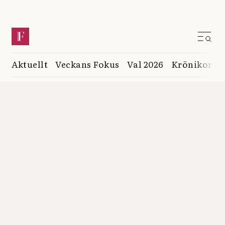
Aktuellt
Veckans Fokus
Val 2026
Krönikor
K