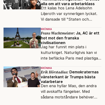
alla om att vara arbetarklass
Ett kalas hos Lena Adelsohn
Liljeroth var synnerligen lyckat.
Vi dansade till "Staten och
kapitalet", Ebba Gröns version.
KRÖNIKA
Frans Wachtmeister:
Ja, AC är ett
hot mot den franska
civilisationen
Jag har funnit min plats i
kulturkriget. Naturligtvis kan vi
inte befläcka Paris med plastiga
klossar från Panasonic.
KRÖNIKA
Erik Hörstadius:
Demokraternas
vänsterkant är Trumps bästa
valarbetare
Den ena hyllar Mao, den andra
vill avskaffa fängelser. Med
sådana motståndare behöver
presidenten knappt några