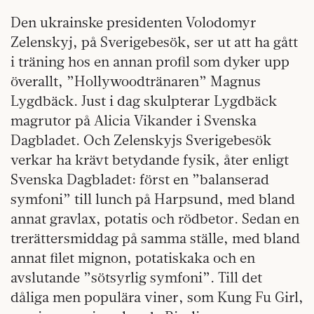
Den ukrainske presidenten Volodomyr
Zelenskyj, på Sverigebesök, ser ut att ha gått
i träning hos en annan profil som dyker upp
överallt, ”Hollywoodtränaren” Magnus
Lygdbäck. Just i dag skulpterar Lygdbäck
magrutor på Alicia Vikander i Svenska
Dagbladet. Och Zelenskyjs Sverigebesök
verkar ha krävt betydande fysik, åter enligt
Svenska Dagbladet: först en ”balanserad
symfoni” till lunch på Harpsund, med bland
annat gravlax, potatis och rödbetor. Sedan en
trerättersmiddag på samma ställe, med bland
annat filet mignon, potatiskaka och en
avslutande ”sötsyrlig symfoni”. Till det
dåliga men populära viner, som Kung Fu Girl,