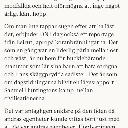
modfällda och helt oförmögna att inge något
ärligt känt hopp.
Om man inte tappar sugen efter att ha läst
det, erbjuder DN i dag också ett reportage
från Beirut, apropå koranbränningarna. Det
som en gång var en liderlig pärla mellan öst
och väst, är nu hem för hucklebärande
mammor som lär sina barn att hata otrogna
och Irans skäggprydda sadister. Det är som
om dagstidningarna blivit en lägesrapport i
Samuel Huntingtons kamp mellan
civilisationerna.
Det var antagligen enklare på den tiden då
andras egenheter kunde viftas bort just med
att de var andras egenheter. Upplysningen