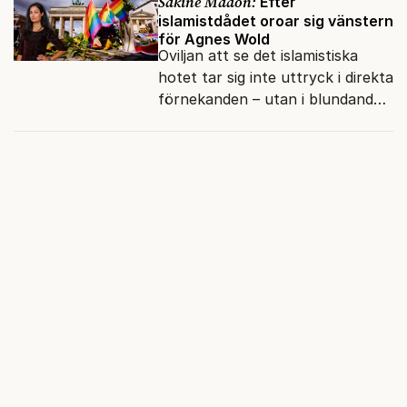
Sakine Madon:
Efter
islamistdådet oroar sig vänstern
för Agnes Wold
Oviljan att se det islamistiska
hotet tar sig inte uttryck i direkta
förnekanden – utan i blundandet
och den återkommande
fokusförflyttningen.