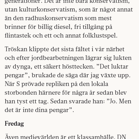
generationer. Det är inte bara konservatism,
utan kulturkonservatism, som är något annat
än den radhuskonservatism som mest
brinner för billig diesel, fri tillgång på
flintastek och ett och annat folklustspel.
Tröskan klippte det sista fältet i vår närhet
och efter jordbearbetningen lägrar sig lukten
av dynga, ett säkert hösttecken. ”Det luktar
pengar”, brukade de säga där jag växte upp.
När S prövade repliken på den lokala
storbonden härnere för några år sedan blev
han tyst ett tag. Sedan svarade han: ”Jo. Men
det är inte dina pengar”.
Fredag
Även medievärlden är ett klassamhälle. DN