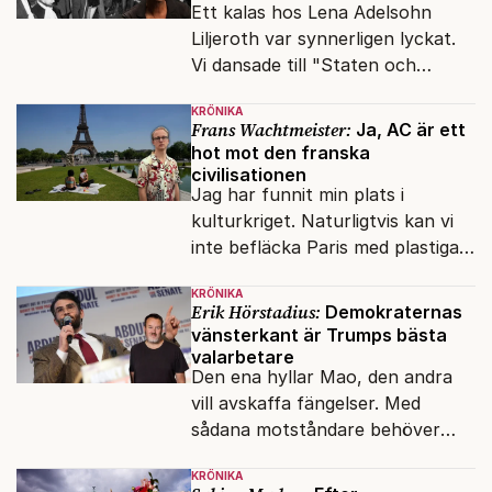
Ett kalas hos Lena Adelsohn
Liljeroth var synnerligen lyckat.
Vi dansade till "Staten och
kapitalet", Ebba Gröns version.
KRÖNIKA
Frans Wachtmeister:
Ja, AC är ett
hot mot den franska
civilisationen
Jag har funnit min plats i
kulturkriget. Naturligtvis kan vi
inte befläcka Paris med plastiga
klossar från Panasonic.
KRÖNIKA
Erik Hörstadius:
Demokraternas
vänsterkant är Trumps bästa
valarbetare
Den ena hyllar Mao, den andra
vill avskaffa fängelser. Med
sådana motståndare behöver
presidenten knappt några
KRÖNIKA
vänner.