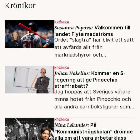
Krönikor
KRÖNIKA
Susanna Popova:
Välkommen till
landet Flyta medströms
Ordet "slagträ" har blivit ett sätt
att avfärda allt från
marknadshyror och
slöserikommissioner till frågor
KRÖNIKA
om antisemitism.
Johan Hakelius:
Kommer en S-
regering att ge Pinocchio
straffrabatt?
Jag hoppas att Sveriges väljare
minns hotet från Pinocchio och
alla andra barnboksfigurer som
snart befrias från hämmande
KRÖNIKA
upphovsrätt.
Nina Lekander:
På
”Kommunisthögskolan” drömde
alla om att vara arbetarklass