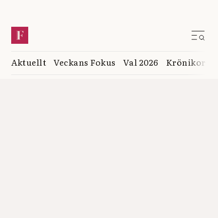
Aktuellt
Veckans Fokus
Val 2026
Krönikor
K