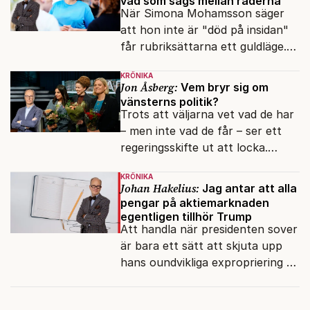
vad som sägs mellan raderna
När Simona Mohamsson säger
att hon inte är "död på insidan"
får rubriksättarna ett guldläge.
Med små signaler blinkar man i
KRÖNIKA
moraliskt samförstånd till
Jon Åsberg:
Vem bryr sig om
läsarna.
vänsterns politik?
Trots att väljarna vet vad de har
– men inte vad de får – ser ett
regeringsskifte ut att locka.
Varför?
KRÖNIKA
Johan Hakelius:
Jag antar att alla
pengar på aktiemarknaden
egentligen tillhör Trump
Att handla när presidenten sover
är bara ett sätt att skjuta upp
hans oundvikliga expropriering av
alla finansiella resurser.