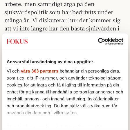
arbete, men samtidigt arga på den
sjukvårdspolitik som har bedrivits under
många år. Vi diskuterar hur det kommer sig
att vi inte längre har den bästa sjukvården i
världen. Vården utvecklades utifrån en
bestämd politisk vilja att det ska finnas bra
vård tillgänglig för alla. Den raserades utifrån
en annan politisk vilja och övertygelse om att
Ansvarsfull användning av dina uppgifter
skatterna var orimligt höga och den offentligt
Vi och
våra 363 partners
behandlar din personliga data,
finansierade verksamheten onödigt stor och
som t.ex. ditt IP-nummer, och använder teknologi såsom
dyr. Privatiseringar och vårdval skulle
cookies för att lagra och få tillgång till information på din
enhet för att kunna tillhandahålla personliga annonser och
effektivisera vården och ta bort köerna utan
innehåll, annons- och innehållsmätning, åskådarinsikter
att försämra kvaliteten.
och produktutveckling. Du kan själv välja vilka som får
använda din data och i vilka syften.
Resultatet ser vi nu. Svenskarna är inte längre
friskast i världen. De rika får bättre vård än
Ta reda på mer om hur dina personliga uppgifter