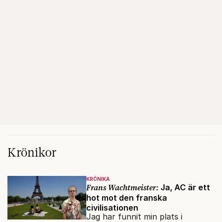
Krönikor
KRÖNIKA
Frans Wachtmeister:
Ja, AC är ett
hot mot den franska
civilisationen
Jag har funnit min plats i