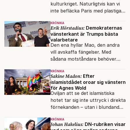
kulturkriget. Naturligtvis kan vi
inte befläcka Paris med plastiga
klossar från Panasonic.
KRÖNIKA
Erik Hörstadius:
Demokraternas
vänsterkant är Trumps bästa
valarbetare
Den ena hyllar Mao, den andra
vill avskaffa fängelser. Med
sådana motståndare behöver
presidenten knappt några
KRÖNIKA
vänner.
Sakine Madon:
Efter
islamistdådet oroar sig vänstern
för Agnes Wold
Oviljan att se det islamistiska
hotet tar sig inte uttryck i direkta
förnekanden – utan i blundandet
och den återkommande
KRÖNIKA
fokusförflyttningen.
Johan Hakelius:
DN-rubriken visar