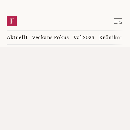
Aktuellt
Veckans Fokus
Val 2026
Krönikor
K