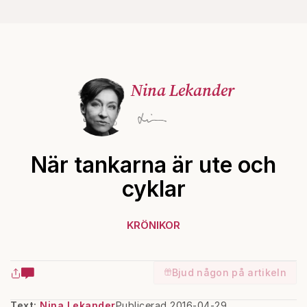
Nina Lekander
När tankarna är ute och
cyklar
KRÖNIKOR
Bjud någon på artikeln
Text:
Nina Lekander
Publicerad 2016-04-29