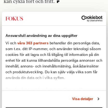
kan cykla fort och fritt.
Ansvarsfull användning av dina uppgifter
Vi och
våra 363 partners
behandlar din personliga data,
som t.ex. ditt IP-nummer, och använder teknologi såsom
cookies för att lagra och få tillgång till information på din
enhet för att kunna tillhandahålla personliga annonser och
innehåll, annons- och innehållsmätning, åskådarinsikter
och produktutveckling. Du kan själv välja vilka som får
använda din data och i vilka syften.
Ta reda på mer om hur dina personliga uppgifter
behandlas och ställ in dina preferenser i
detaljsektionen
.
Visa detaljer
Du kan ändra eller dra tillbaka ditt samtycke när som
helst från cookie-förklaringen.