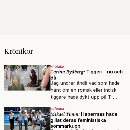
Krönikor
KRÖNIKA
Carina Rydberg:
Tiggeri – nu och
då
Jag undrar ändå vad som hade
hänt om en romsk eller indisk
tiggare hade dykt upp på T-
banan med en mobiltelefon, till
KRÖNIKA
vilken det hade gått bra att
Mikael Timm:
Habermas hade
swisha.
gillat deras feministiska
sommarkupp