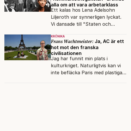
alla om att vara arbetarklass
Ett kalas hos Lena Adelsohn
Liljeroth var synnerligen lyckat.
Vi dansade till "Staten och
kapitalet", Ebba Gröns version.
KRÖNIKA
Frans Wachtmeister:
Ja, AC är ett
hot mot den franska
civilisationen
Jag har funnit min plats i
kulturkriget. Naturligtvis kan vi
inte befläcka Paris med plastiga
klossar från Panasonic.