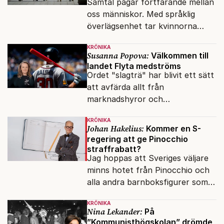
Samtal pågår fortfarande mellan
oss människor. Med språklig
överlägsenhet tar kvinnorna
över det offentliga rummet.
KRÖNIKA
Susanna Popova:
Välkommen till
landet Flyta medströms
Ordet "slagträ" har blivit ett sätt
att avfärda allt från
marknadshyror och
slöserikommissioner till frågor
KRÖNIKA
om antisemitism.
Johan Hakelius:
Kommer en S-
regering att ge Pinocchio
straffrabatt?
Jag hoppas att Sveriges väljare
minns hotet från Pinocchio och
alla andra barnboksfigurer som
snart befrias från hämmande
KRÖNIKA
upphovsrätt.
Nina Lekander:
På
”Kommunisthögskolan” drömde