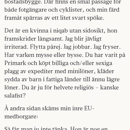
bostadsbygge. Där finns en smal passage för
både fotgängare och cyklister, och min färd
framåt spärras av ett litet svart spöke.
Det är en kvinna i niqab utan sidosikt, hon
framskrider långsamt. Jag blir jävligt
irriterad. Flytta pårej. Jag jobbar. Jag fryser.
Har varken mysse eller bysse. Du har varit på
Primark och köpt billiga och/eller sexiga
plagg av expediter med minilöner, kläder
sydda av barn i fattiga länder till ännu lägre
löner. Du är ju för helvete religiös – kanske
salafist?
Å andra sidan skäms min inre EU-
medborgare:
Så får man ju inte tänka. Hon är nog en