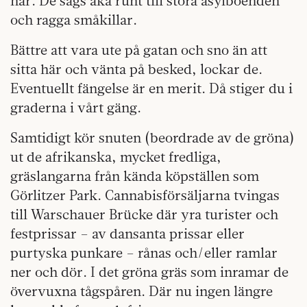
här. De sägs åka runt till stora asylboenden
och ragga småkillar.
Bättre att vara ute på gatan och sno än att
sitta här och vänta på besked, lockar de.
Eventuellt fängelse är en merit. Då stiger du i
graderna i vårt gäng.
S
amtidigt kör snuten (beordrade av de gröna)
ut de afrikanska, mycket fredliga,
gräslangarna från kända köpställen som
Görlitzer Park. Cannabisförsäljarna tvingas
till Warschauer Brücke där yra turister och
festprissar – av dansanta prissar eller
purtyska punkare – rånas och/eller ramlar
ner och dör. I det gröna gräs som inramar de
övervuxna tågspåren. Där nu ingen längre