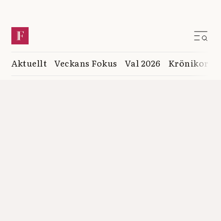
Aktuellt
Veckans Fokus
Val 2026
Krönikor
K