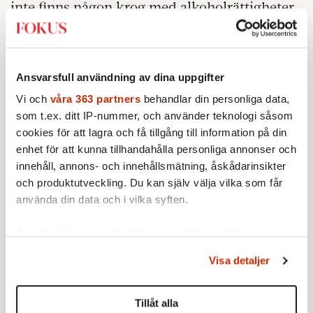
inte finns någon krog med alkoholrättigheter
Förutom en. Och det är O’Learys inne i
gallerian.
Detta särskilda O’Learys har en slagsida åt
Ansvarsfull användning av dina uppgifter
tysk karaokebar, med viss inspiration även
Vi och
våra 363 partners
behandlar din personliga data,
från amerikanska landsbygdskasinon. Men
som t.ex. ditt IP-nummer, och använder teknologi såsom
cookies för att lagra och få tillgång till information på din
med detta sagt: öl har de. Vilket jag beställer.
enhet för att kunna tillhandahålla personliga annonser och
Det går bra … nästan hela vägen. Fram till
innehåll, annons- och innehållsmätning, åskådarinsikter
betalningen.
och produktutveckling. Du kan själv välja vilka som får
använda din data och i vilka syften.
”Kan vi köra en nota”, säger jag, ”det lär bli
några stycken.”
Ta reda på mer om hur dina personliga uppgifter
behandlas och ställ in dina preferenser i
detaljsektionen
.
Visa detaljer
Du kan ändra eller dra tillbaka ditt samtycke när som
helst från cookie-förklaringen.
Tillåt alla