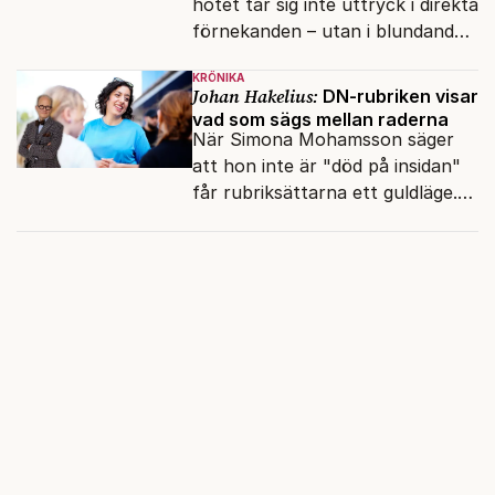
hotet tar sig inte uttryck i direkta
förnekanden – utan i blundandet
och den återkommande
KRÖNIKA
fokusförflyttningen.
Johan Hakelius:
DN-rubriken visar
vad som sägs mellan raderna
När Simona Mohamsson säger
att hon inte är "död på insidan"
får rubriksättarna ett guldläge.
Med små signaler blinkar man i
moraliskt samförstånd till
läsarna.