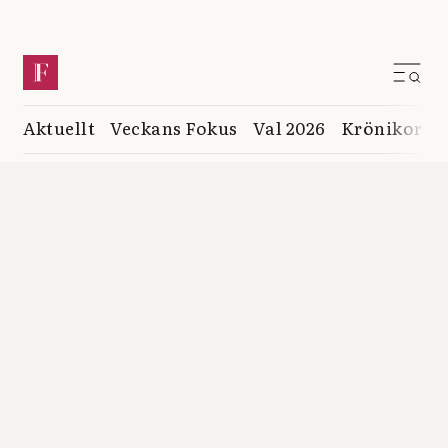
Aktuellt
Veckans Fokus
Val 2026
Krönikor
K