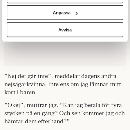
Vi använder enhetsidentifierare för att anpassa innehållet
och annonserna till användarna, tillhandahålla funktioner
Anpassa
för sociala medier och analysera vår trafik. Vi
vidarebefordrar även sådana identifierare och annan
information från din enhet till de sociala medier och
Avvisa
annons- och analysföretag som vi samarbetar med.
Dessa kan i sin tur kombinera informationen med annan
information som du har tillhandahållit eller som de har
samlat in när du har använt deras tjänster.
Om du vill läsa mer om hur vi hanterar personuppgifter
kan du göra det
här
.
”Nej det går inte”, meddelar dagens andra
nejsägarkvinna. Inte ens om jag lämnar mitt
kort i baren.
”Okej”, muttrar jag. ”Kan jag betala för fyra
stycken på en gång? Och sen kommer jag och
hämtar dem efterhand?”