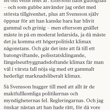
fel om vems felet är. Eftersom hans gubbgnäll
– och som gubbe använder jag ordet med
största tillgivenhet, plus att Svensson själv
öppnar för att han kanske bara har blivit
gammal och grinig – men eftersom gnället
måste in på en moderat ledarsida, ja då måste
det ju komma ett högerpolitiskt klimax
någonstans. Och går det inte att få till ett
batongviftande, polisstatsklingande,
fängelseutbyggnadsdoftande klimax får man
väl i värsta fall nöja sig med ett gammalt
hederligt marknadsliberalt klimax.
Så Svensson hugger till med att allt är de
maktfullkomliga politikernas och
myndigheternas fel. Regleringarnas. Och jag
önskar nästan att han hade rätt, för då vore