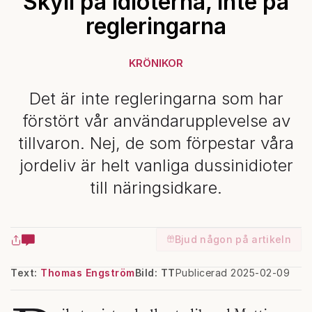
Skyll på idioterna, inte på
regleringarna
KRÖNIKOR
Det är inte regleringarna som har
förstört vår användarupplevelse av
tillvaron. Nej, de som förpestar våra
jordeliv är helt vanliga dussinidioter
till näringsidkare.
Bjud någon på artikeln
Text:
Thomas Engström
Bild: TT
Publicerad 2025-02-09