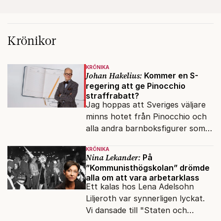
Krönikor
KRÖNIKA
Johan Hakelius:
Kommer en S-
regering att ge Pinocchio
straffrabatt?
Jag hoppas att Sveriges väljare
minns hotet från Pinocchio och
alla andra barnboksfigurer som
snart befrias från hämmande
KRÖNIKA
upphovsrätt.
Nina Lekander:
På
”Kommunisthögskolan” drömde
alla om att vara arbetarklass
Ett kalas hos Lena Adelsohn
Liljeroth var synnerligen lyckat.
Vi dansade till "Staten och