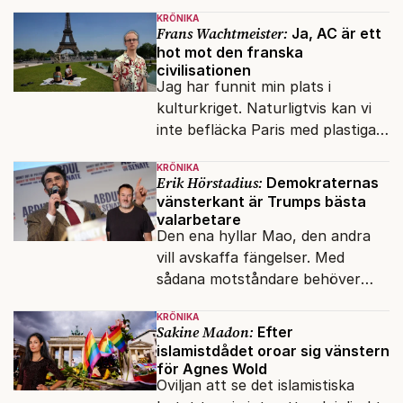
kapitalet", Ebba Gröns version.
KRÖNIKA
Frans Wachtmeister:
Ja, AC är ett
hot mot den franska
civilisationen
Jag har funnit min plats i
kulturkriget. Naturligtvis kan vi
inte befläcka Paris med plastiga
klossar från Panasonic.
KRÖNIKA
Erik Hörstadius:
Demokraternas
vänsterkant är Trumps bästa
valarbetare
Den ena hyllar Mao, den andra
vill avskaffa fängelser. Med
sådana motståndare behöver
presidenten knappt några
KRÖNIKA
vänner.
Sakine Madon:
Efter
islamistdådet oroar sig vänstern
för Agnes Wold
Oviljan att se det islamistiska