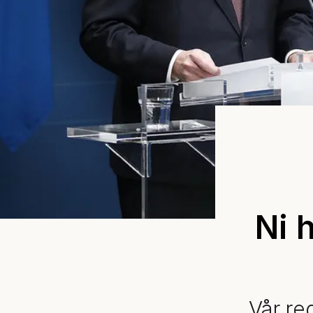
Ni 
Vår re