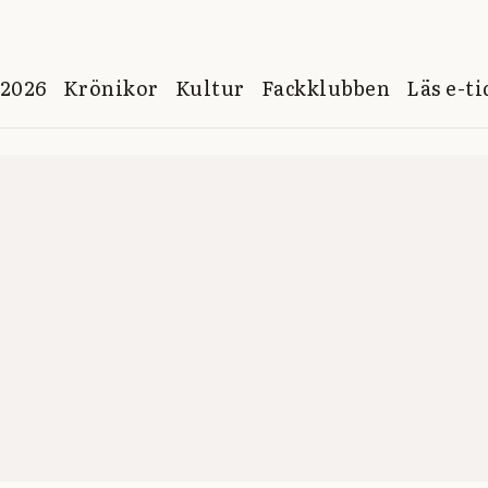
 2026
Krönikor
Kultur
Fackklubben
Läs e-t