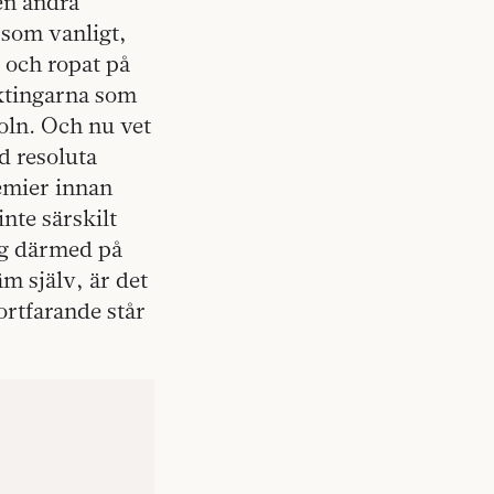
en andra
 som vanligt,
 och ropat på
äktingarna som
oln. Och nu vet
d resoluta
emier innan
nte särskilt
sig därmed på
m själv, är det
rtfarande står