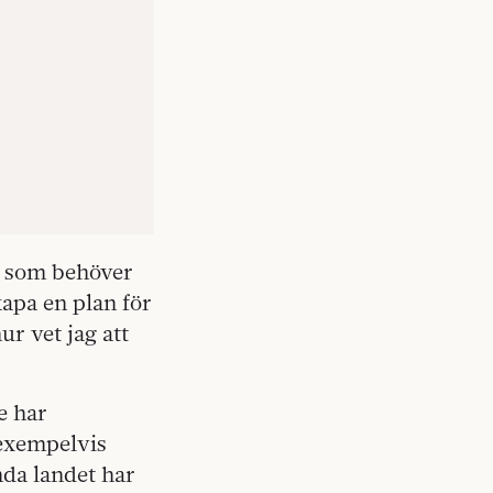
a som behöver
kapa en plan för
r vet jag att
e har
 exempelvis
nda landet har