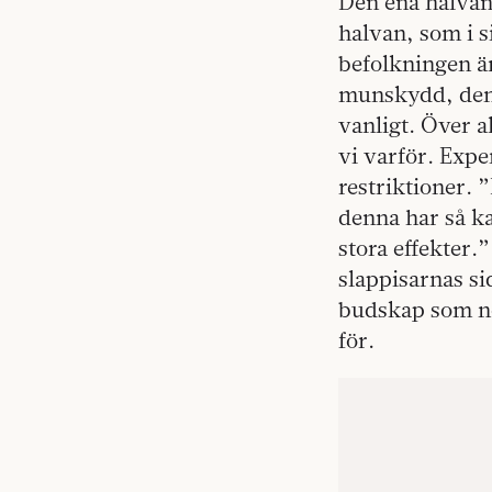
Den ena halvan 
halvan, som i s
befolkningen är
munskydd, den 
vanligt. Över 
vi varför. Expe
restriktioner. 
denna har så ka
stora effekter.
slappisarnas s
budskap som nö
för.