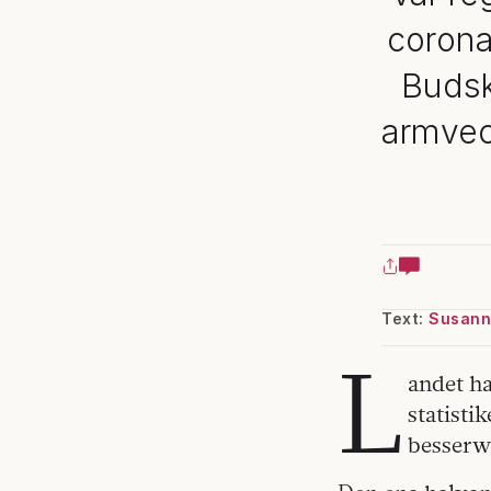
corona
Budsk
armvec
Text:
Susann
L
andet ha
statisti
besserw