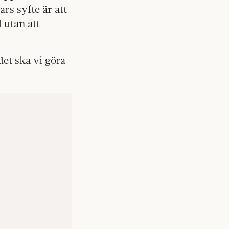
rs syfte är att
 utan att
det ska vi göra
.