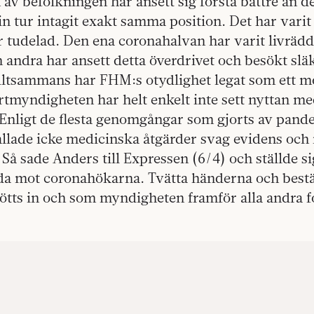
av befolkningen har ansett sig förstå bättre än d
in tur intagit exakt samma position. Det har varit
 tudelad. Den ena coronahalvan har varit livrädd
andra har ansett detta överdrivet och besökt sl
alltsammans har FHM:s otydlighet legat som ett m
rtmyndigheten har helt enkelt inte sett nyttan me
”Enligt de flesta genomgångar som gjorts av pand
llade icke medicinska åtgärder svag evidens och i
” Så sade Anders till Expressen (6/4) och ställde 
ida mot coronahökarna. Tvätta händerna och bestä
tts in och som myndigheten framför alla andra fo