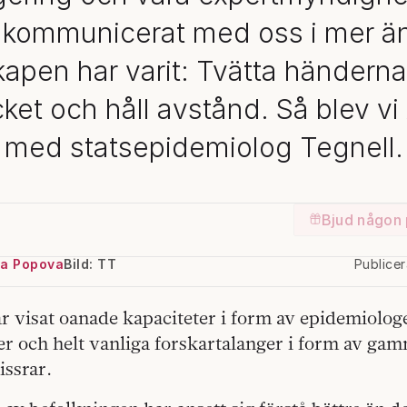
kommunicerat med oss i mer än 
apen har varit: Tvätta händerna,
ket och håll avstånd. Så blev vi
med statsepidemiolog Tegnell.
Bjud någon 
a Popova
Bild: TT
Publice
r visat oanade kapaciteter i form av epidemiologe
ker och helt vanliga forskartalanger i form av g
issrar.