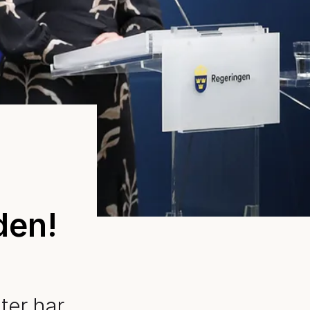
den!
ter har