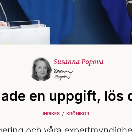
Susanna Popova
hade en uppgift, lös 
INRIKES
KRÖNIKOR
gering och våra expertmyndighe