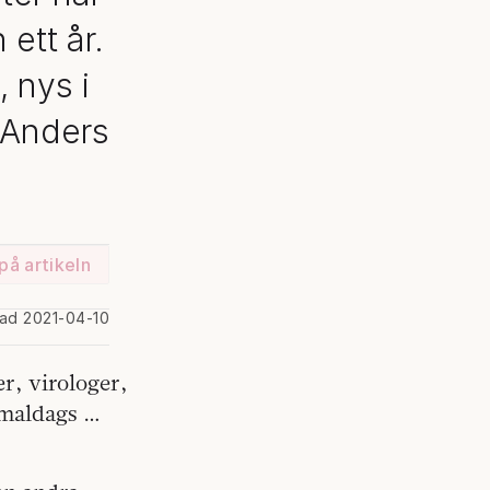
ett år.
 nys i
 Anders
på artikeln
rad 2021-04-10
r, virologer,
ammaldags …