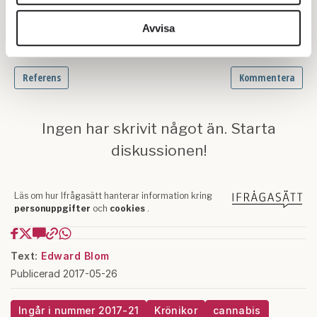
vidarebefordrar även sådana identifierare och annan
information från din enhet till de sociala medier och
Avvisa
annons- och analysföretag som vi samarbetar med.
Dessa kan i sin tur kombinera informationen med annan
information som du har tillhandahållit eller som de har
samlat in när du har använt deras tjänster.
Om du vill läsa mer om hur vi hanterar personuppgifter
kan du göra det
här
.
Text:
Edward Blom
Publicerad 2017-05-26
Ingår i nummer 2017-21
Krönikor
cannabis