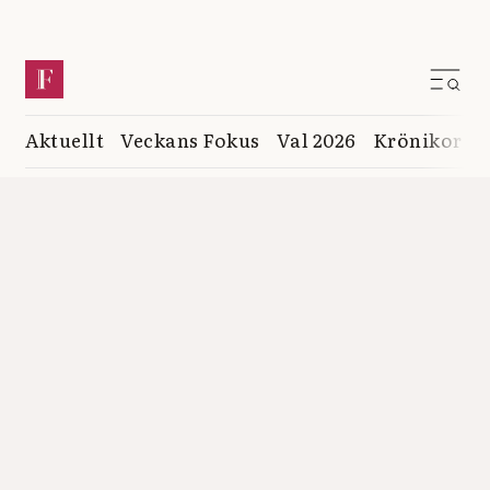
Aktuellt
Veckans Fokus
Val 2026
Krönikor
K