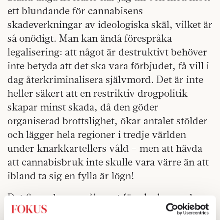
ett blundande för cannabisens
skadeverkningar av ideologiska skäl, vilket är
så onödigt. Man kan ändå förespråka
legalisering: att något är destruktivt behöver
inte betyda att det ska vara förbjudet, få vill i
dag återkriminalisera självmord. Det är inte
heller säkert att en restriktiv drogpolitik
skapar minst skada, då den göder
organiserad brottslighet, ökar antalet stölder
och lägger hela regioner i tredje världen
under knarkkartellers våld – men att hävda
att cannabisbruk inte skulle vara värre än att
ibland ta sig en fylla är lögn!
Det finns de som råkar ut för olyckor under
alkoholberusning, det finns de som blir