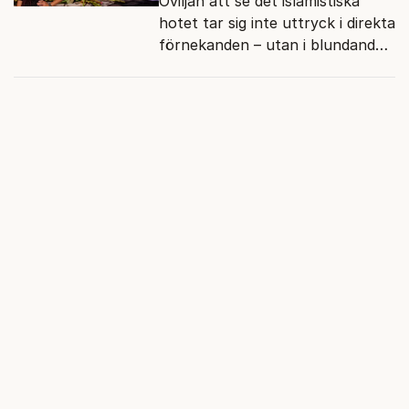
Oviljan att se det islamistiska
hotet tar sig inte uttryck i direkta
förnekanden – utan i blundandet
och den återkommande
fokusförflyttningen.