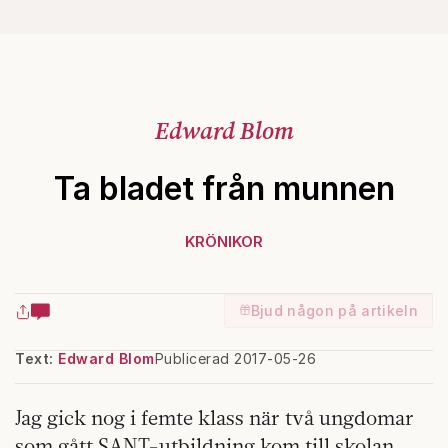
Edward Blom
Ta bladet från munnen
KRÖNIKOR
Bjud någon på artikeln
Text:
Edward Blom
Publicerad 2017-05-26
Jag gick nog i femte klass när två ungdomar
som gått SANT-utbildning kom till skolan.