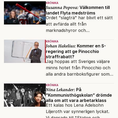
KRÖNIKA
Susanna Popova:
Välkommen till
landet Flyta medströms
Ordet "slagträ" har blivit ett sätt
att avfärda allt från
marknadshyror och
slöserikommissioner till frågor
KRÖNIKA
om antisemitism.
Johan Hakelius:
Kommer en S-
regering att ge Pinocchio
straffrabatt?
Jag hoppas att Sveriges väljare
minns hotet från Pinocchio och
alla andra barnboksfigurer som
snart befrias från hämmande
KRÖNIKA
upphovsrätt.
Nina Lekander:
På
”Kommunisthögskolan” drömde
alla om att vara arbetarklass
Ett kalas hos Lena Adelsohn
Liljeroth var synnerligen lyckat.
Vi dansade till "Staten och