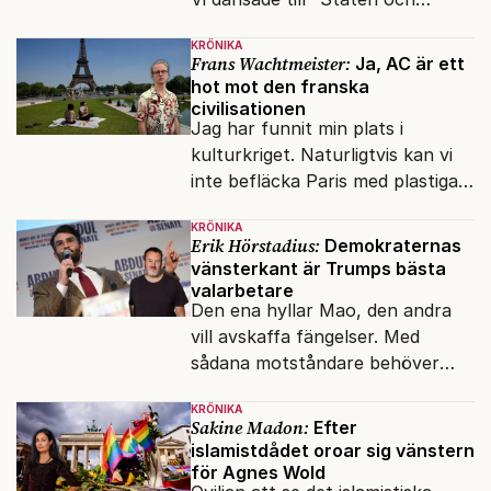
kapitalet", Ebba Gröns version.
KRÖNIKA
Frans Wachtmeister:
Ja, AC är ett
hot mot den franska
civilisationen
Jag har funnit min plats i
kulturkriget. Naturligtvis kan vi
inte befläcka Paris med plastiga
klossar från Panasonic.
KRÖNIKA
Erik Hörstadius:
Demokraternas
vänsterkant är Trumps bästa
valarbetare
Den ena hyllar Mao, den andra
vill avskaffa fängelser. Med
sådana motståndare behöver
presidenten knappt några
KRÖNIKA
vänner.
Sakine Madon:
Efter
islamistdådet oroar sig vänstern
för Agnes Wold