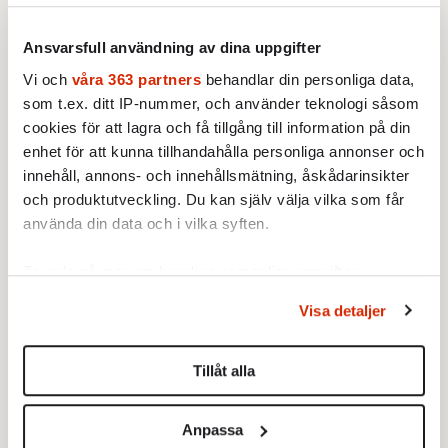
aggressiva eller alkoholiserade. Men för de
flesta är alkoholen något som ger livet
Ansvarsfull användning av dina uppgifter
guldkant, såväl för dess fantastiska smak som
Vi och
våra 363 partners
behandlar din personliga data,
för dess sociala rus. Vi måste bli tydliga med
som t.ex. ditt IP-nummer, och använder teknologi såsom
att alkohol och cannabis inte är samma sak.
cookies för att lagra och få tillgång till information på din
Vill vi slippa se våra barn växa upp till
enhet för att kunna tillhandahålla personliga annonser och
flummiga haschtomtar är det dags att ta
innehåll, annons- och innehållsmätning, åskådarinsikter
och produktutveckling. Du kan själv välja vilka som får
bladet från munnen och skilja på druvor och
använda din data och i vilka syften.
blad.
Ta reda på mer om hur dina personliga uppgifter
behandlas och ställ in dina preferenser i
detaljsektionen
.
Visa detaljer
Du kan ändra eller dra tillbaka ditt samtycke när som
helst från cookie-förklaringen.
Tillåt alla
Vi använder enhetsidentifierare för att anpassa innehållet
och annonserna till användarna, tillhandahålla funktioner
Anpassa
för sociala medier och analysera vår trafik. Vi