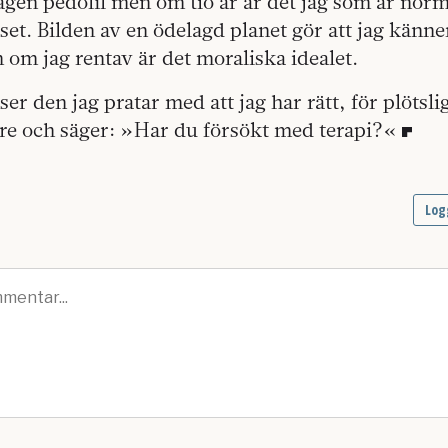
gen pedofil men om tio år är det jag som är no
laset. Bilden av en ödelagd planet gör att jag känn
om jag rentav är det moraliska idealet.
ser den jag pratar med att jag har rätt, för plötsli
are och säger: »Har du försökt med terapi?«