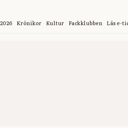
 2026
Krönikor
Kultur
Fackklubben
Läs e-t