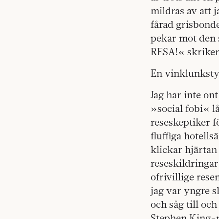
mildras av att 
fårad grisbonde
pekar mot den
RESA!« skriker
En vinklunksty
Jag har inte on
»social fobi« l
reseskeptiker f
fluffiga hotell
klickar hjärta
reseskildringa
ofrivillige res
jag var yngre s
och såg till oc
Stephen­ King-