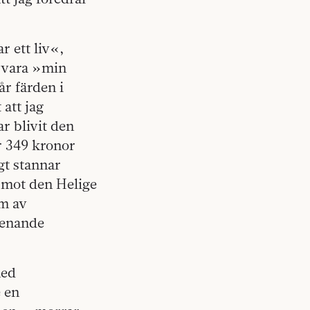
r ett liv«,
a vara »min
år färden i
att jag
r blivit den
ör 349 kronor
gt stannar
 mot den Helige
rm av
skenande
med
 en