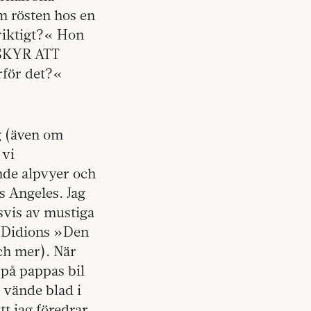
om rösten hos en
 riktigt?« Hon
VSKYR ATT
rför det?«
gg (även om
 vi
nde alpvyer och
s Angeles. Jag
svis av mustiga
n Didions »Den
och mer). När
 på pappas bil
g vände blad i
t jag föredrar