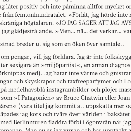
jag låter positiv och inte påminna alltför mycket 
 från femtonhundra­talet. »Förlåt, jag hörde inte
 skräniga högtalaren. »JO JAG SÄGER ATT JAG A
 jag glädjestrålande. »Men… nä… det verkar… va
stnad breder ut sig som en öken över samtalet.
t om pengar, vill jag förklara. Jag är inte folksky
åter sexigare än »miljö­partist«, en annan diagnos
örknippas med). Jag hatar inte värme och gnistra
sängar och skyskrapor och taxfreeparfymer och Lo
n på medelhavsblå instagrambilder och plöjer mas
r som »I Pata­gonien« av Bruce Chatwin eller Joa
enären« (vars titel jag kommit­ att uppskatta mer 
läpades jag kors och tvärs över världen i bak­sätet
h med Berlin­muren fladdra förbi i ögonvrån när ja
romanen. Men nu är jag vuxen och har upptäckt at