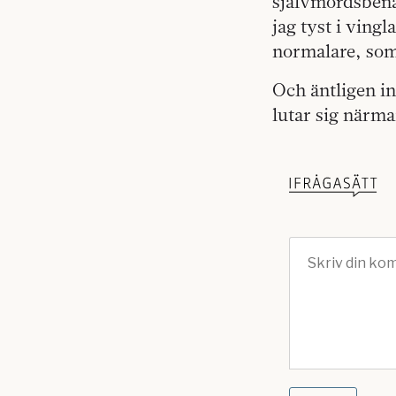
självmordsbenä
jag tyst i ving
normalare, som 
Och äntligen in
lutar sig närm