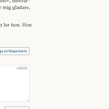
rmen«, morrar­
er mig gladare,
gt ler hon. Hon