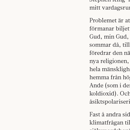
mitt vardags­r
Problemet är at
förmanar biljet
Gud, min Gud, v
sommar då, till
föredrar den n
nya religionen,
hela mänsklighe
hemma från hög
Ande (som i den
koldioxid). Och
åsiktspolariseri
Fast å andra si
klimatfrågan ti