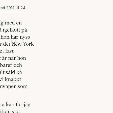
rad 2017-11-24
mig med en
 igelkott på
h hon har nyss
lir det New York
, fast
t är när hon
barer och
lt såld på
 vi knappt
atomvapen som
ag kan för jag
erkan ska