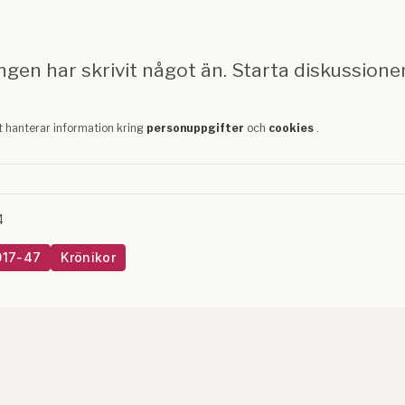
4
017-47
Krönikor