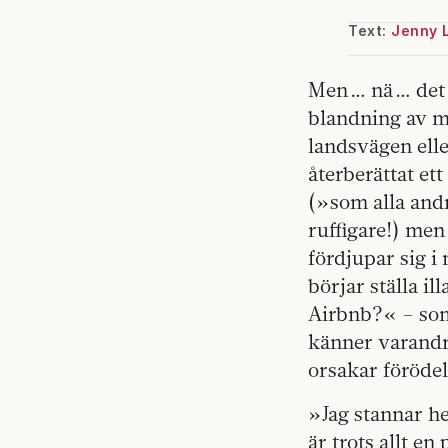
Text:
Jenny 
Men … nä … det
blandning av m
lands­vägen ell
återberättat ett
(»som alla andr
ruffigare!) men
fördjupar sig 
börjar ställa i
Airbnb?« – som 
känner­ varandr
orsakar­ föröde
»Jag stannar he
är trots allt e