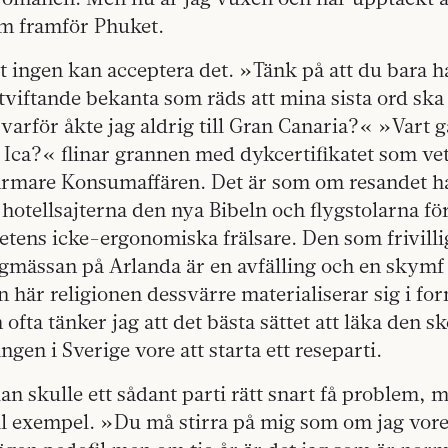
um framför Phuket.
t ingen kan acceptera det. »Tänk på att du bara ha
tviftande bekanta som räds att mina sista ord sk
arför åkte jag aldrig till Gran Canaria?« »Vart g
 Ica?« flinar grannen med dykcertifikatet som vet 
ärmare Konsumaffären. Det är som om resandet ha
 hotell­sajterna den nya Bibeln och flygstolarna f
tens icke-ergonomiska frälsare. Den som frivilli
­mässan på Arlanda är en avfälling och en skymf
 här religionen dessvärre materialiserar sig i fo
 ofta tänker jag att det bästa sättet att läka den 
ngen i Sverige vore att starta ett reseparti.
dan skulle ett sådant parti rätt snart få problem, 
ll exempel. »Du må stirra på mig som om jag vore