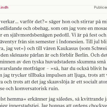
Lindh
Publice
 verkar… varför det?« säger hon och stirrar på 
edlidande och obehag, som om jag vore en mosad
er en självmordsbenägen pedofil. Vi är på fest oc
 äventyr från sin semester i Indonesien. Till jul b
a, jag vet«) och till våren Kaukasus (som Schweiz
 den skönaste pärlan är och förblir Berlin. Och de
i minnen av den tyska huvudstadens skumma små 
llavarslande motfrågor – »så, har du också blivit he
jag trycker tillbaka impulsen­ att ljuga, trots att
a och trots att det jag skaavslöja är ett socialt 
lse och konversatorisk ruin.
lst hemma« erkänner jag således, så kvittrande j
n pigg innerstadstjej. Jag hoppas­ att ordens chockv