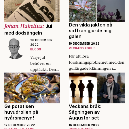
Johan Hakelius:
Den vilda jakten på
Jul
saffran gjorde mig
med dödsängeln
galen
26 DECEMBER
19 DECEMBER 2022
2022
VECKANS FOKUS
BLOGG
För att lösa
Varje jul
forskningsproblemet med den
behöver en
gulfärgade klänningen i
upptäckt. Den
Aischylos tragedi måste jag till
här julen var det
Santorini. Men ingen varnade
att Nico gjorde
för hur galen man kan bli av
julmusik.
att jaga saffran.
Ge potatisen
Veckans bråk:
huvudrollen på
Sågningen av
nyårsmenyn!
Augustpriset
17 DECEMBER 2022
16 DECEMBER 2022