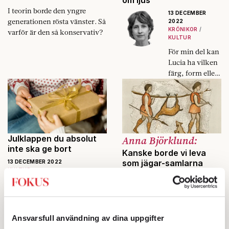
I teorin borde den yngre
13 DECEMBER
generationen rösta vänster. Så
2022
KRÖNIKOR
varför är den så konservativ?
KULTUR
För min del kan
Lucia ha vilken
färg, form eller
kön som helst.
Men rör ni mina
kristna
psalmer, då blir
jag en tiger.
Julklappen du absolut
Anna Björklund:
inte ska ge bort
Kanske borde vi leva
som jägar-samlarna
13 DECEMBER 2022
KULTUR
13 DECEMBER
Vad du än gör, ta inte emot en
2022
KRÖNIKOR
bok av din författarvän om du
inte tänker läsa den.
Jag märker att
jag mår bra av
Ansvarsfull användning av dina uppgifter
att härma