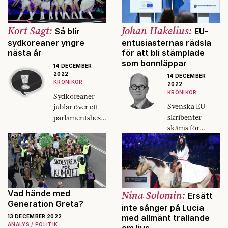
metoder som
kan leda till
framgång.
Kort Sagt:
Johan Hakelius:
Så blir
EU-
sydkoreaner yngre
entusiasternas rädsla
nästa år
för att bli stämplade
som bonnläppar
14 DECEMBER
2022
14 DECEMBER
KRÖNIKOR
2022
KRÖNIKOR
Sydkoreaner
Svenska EU-
jublar över ett
skribenter
parlamentsbesl
skäms för
ut som gör
Sverige inför
landets
det kommande
medborgare upp
ordförandeskap
till två år yngre.
et 2023.
Vad hände med
Nina Solomin:
Ersätt
Generation Greta?
inte sånger på Lucia
med allmänt trallande
13 DECEMBER 2022
ANALYS
POLITIK
om ljus