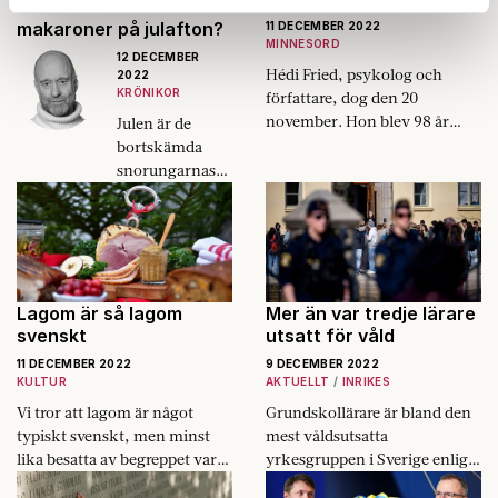
inte får korv och
Dessa kan i sin tur kombinera informationen med annan
makaroner på julafton?
11 DECEMBER 2022
MINNESORD
information som du har tillhandahållit eller som de har
12 DECEMBER
samlat in när du har använt deras tjänster.
Hédi Fried, psykolog och
2022
KRÖNIKOR
författare, dog den 20
Om du vill läsa mer om hur vi hanterar personuppgifter
november. Hon blev 98 år
Julen är de
kan du göra det
här
.
gammal.
bortskämda
snorungarnas
tid. Men tänk
om alla Sveriges
perfekta
föräldrar som
följer
pedagogiska
Lagom är så lagom
Mer än var tredje lärare
trender, bara för
svenskt
utsatt för våld
en dag kunde
11 DECEMBER 2022
9 DECEMBER 2022
sätta ner foten.
KULTUR
AKTUELLT
INRIKES
Vi tror att lagom är något
Grundskollärare är bland den
typiskt svenskt, men minst
mest våldsutsatta
lika besatta av begreppet var
yrkesgruppen i Sverige enligt
de antika grekerna.
en färsk undersökning. De är