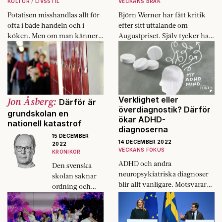
KULTUR
LIVSSTIL
VECKANS BRÅK
Potatisen misshandlas allt för
Björn Werner har fått kritik
ofta i både handeln och i
efter sitt uttalande om
köken. Men om man känner
Augustpriset. Själv tycker han
till knepen, är det den bästa
att kritiken mot honom är ett
och godaste råvaran som
bröl från döende dinosaurier.
finns.
Jon Åsberg:
Verklighet eller
Därför är
överdiagnostik? Därför
grundskolan en
ökar ADHD-
nationell katastrof
diagnoserna
15 DECEMBER
14 DECEMBER 2022
2022
VECKANS FOKUS
KRÖNIKOR
ADHD och andra
Den svenska
neuropsykiatriska diagnoser
skolan saknar
blir allt vanligare. Motsvarar
ordning och
detta en reell ökning av
reda. Men det
problemet – eller har tröskeln
finns några
för diagnos blivit lägre?
beprövade