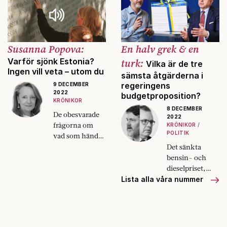
inte bara oroliga över att elever
ska slå ihjäl varandra utan
också själva rädda för att
misshandlas om de ingriper.
Susanna Popova:
En halv grek & en
Varför sjönk Estonia?
turk:
Vilka är de tre
Ingen vill veta – utom du
sämsta åtgärderna i
regeringens
9 DECEMBER
2022
budgetproposition?
KRÖNIKOR
8 DECEMBER
De obesvarade
2022
frågorna om
KRÖNIKOR
POLITIK
vad som hände
Estonia besvärar
Det sänkta
inte bara
bensin- och
haveriutredarna
dieselpriset,
utan också den
menar Markus
Lista alla våra nummer
svenska staten.
Kallifatides.
Biståndspolitike
n, tycker
Thomas Gür.