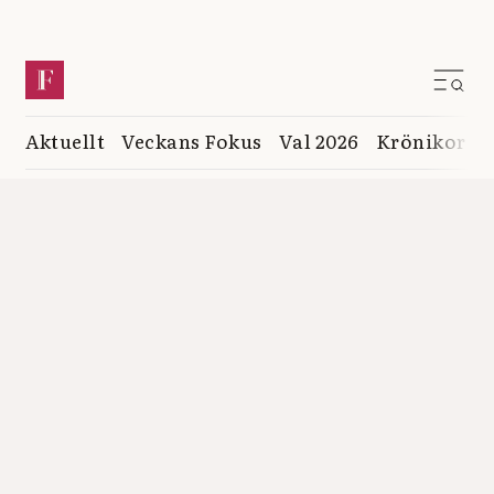
Aktuellt
Veckans Fokus
Val 2026
Krönikor
K