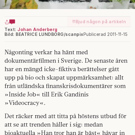
Bjud någon på artikeln
Text:
Johan Anderberg
Bild: BEATRICE LUNDBORG/scanpix
Publicerad 2011-11-15
Någonting verkar ha hänt med
dokumentärfilmen i Sverige. De senaste åren
har en mängd icke-fiktiva berättelser gått
upp på bio och skapat uppmärksamhet: allt
från utländska finanskrisdokumentärer som
»Inside Job« till Erik Gandinis
»Videocracy«.
Det räcker med att titta på höstens utbud för
att se att trenden håller i sig: medan
bioaktuella »Han tror han är bäst« håvar in