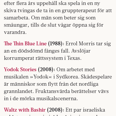
efter flera års uppehåll ska spela in en ny
skiva tvingas de ta in en gruppterapeut för att
samarbeta. Om män som beter sig som
småungar, tills de slut vågar öppna sig för
varandra.
The Thin Blue Line
(1988):
Errol Morris tar sig
an en dödsdömd fånges fall. Avslöjar
korrumperat rättssystem i Texas.
Yodok Stories
(2008):
Om arbetet med
musikalen »Yodok« i Sydkorea. Skådespelare
är människor som flytt från det nordliga
grannlandet. Fruktansvärda berättelser vävs
in i de mörka musikalscenerna.
Waltz with Bashir
(2008):
Ett par israeliska