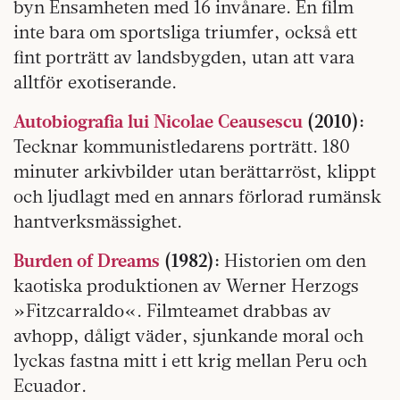
byn Ensamheten med 16 invånare. En film
inte bara om sportsliga triumfer, också ett
fint porträtt av landsbygden, utan att vara
alltför exotiserande.
Autobiografia lui Nicolae Ceausescu
(2010):
Tecknar kommunistledarens porträtt. 180
minuter arkivbilder utan berättarröst, klippt
och ljudlagt med en annars förlorad rumänsk
hantverksmässighet.
Burden of Dreams
(1982):
­Historien om den
kaotiska produktionen av Werner Herzogs
»Fitzcarraldo«. Filmteamet drabbas av
avhopp, dåligt väder, sjunkande moral och
lyckas fastna mitt i ett krig mellan Peru och
Ecuador.