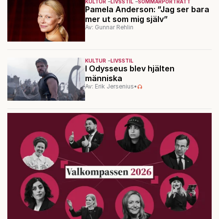
KULTUR
LIVSSTIL
SOMMARPORTRÄTT
Pamela Anderson: ”Jag ser bara
mer ut som mig själv”
Av: Gunnar Rehlin
KULTUR
LIVSSTIL
I Odysseus blev hjälten
människa
Av: Erik Jersenius
•