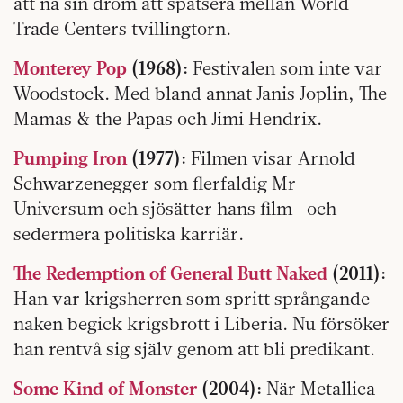
att nå sin dröm att spatsera mellan World
Trade Centers tvillingtorn.
Monterey Pop
(1968):
Festivalen som inte var
Woodstock. Med bland annat Janis Joplin, The
Mamas & the Papas och Jimi Hendrix.
Pumping Iron
(1977):
Filmen visar Arnold
Schwarzenegger som flerfaldig Mr
Universum och sjösätter hans film- och
sedermera politiska karriär.
The Redemption of General Butt Naked
(2011):
Han var krigsherren som spritt språngande
naken begick krigsbrott i Liberia. Nu försöker
han rentvå sig själv genom att bli predikant.
Some Kind of Monster
(2004):
När Metallica