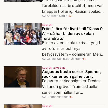
förebildernas brutalitet, men var
knappast ofarlig. Rasism spelades
Av: Andreas Gedin
•
ned i förmån för "kultur". Känns
det igen?
KULTUR
Från ”Lära för livet” till ”Klass 9
A” – så har bilden av skolan
förändrats
Bilden av en skola i kris – tyngd
av reformer och nya
betygssystem – dominerar. Men
Av: Carina Wahlstedt Janson
•
vem äger berättelsen om skolan?
KULTUR
LIVSSTIL
Augustis bästa serier: Spioner,
rockikoner och galne Larry
Fokus tv-serieanalytiker Fredrik
Virtanen gräver fram aktuella
serier som håller för
Av: Fredrik Virtanen
•
augustisoffan – när
sensommarmörkret smyger sig
KULTUR