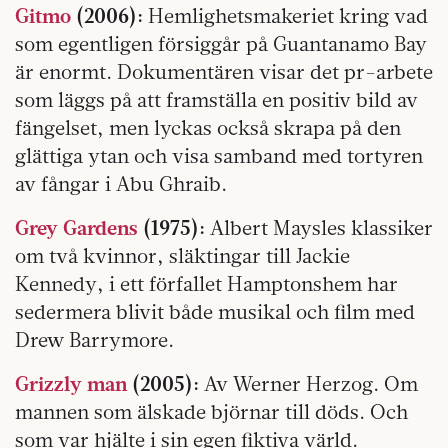
Gitmo
(2006):
Hemlighetsmakeriet kring vad
som egentligen försiggår på Guantanamo Bay
är enormt. Dokumentären visar det pr-arbete
som läggs på att framställa en positiv bild av
fängelset, men lyckas också skrapa på den
glättiga ytan och visa samband med tortyren
av fångar i Abu Ghraib.
Grey Gardens
(1975):
Albert Maysles klassiker
om två kvinnor, släktingar till Jackie
Kennedy, i ett förfallet Hamptonshem har
sedermera blivit både musikal och film med
Drew Barrymore.
Grizzly man
(2005):
Av Werner Herzog. Om
mannen som älskade björnar till döds. Och
som var hjälte i sin egen fiktiva värld.