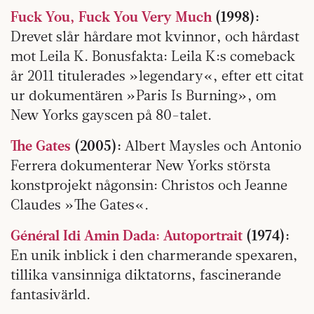
Fuck You, Fuck You Very Much
(1998):
Drevet slår hårdare mot kvinnor, och hårdast
mot Leila K. Bonus­fakta: Leila K:s comeback
år 2011 titulerades »legendary«, efter ett citat
ur dokumentären »Paris Is Burning», om
New Yorks gayscen på 80-talet.
The Gates
(2005):
Albert Maysles och Antonio
Ferrera dokumenterar New Yorks största
konstprojekt ­någonsin: Christos och Jeanne
Claudes »The Gates«.
Général Idi Amin Dada: Autoportrait
(1974):
En unik inblick i den charmerande spexaren,
tillika vansinniga diktatorns, fascinerande
fantasivärld.