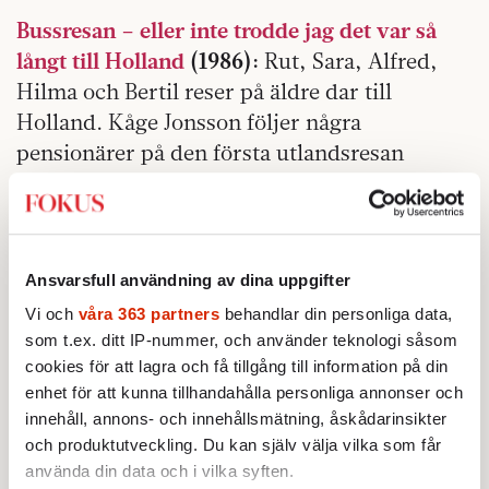
Bussresan – eller inte trodde jag det var så
långt till Holland
(1986):
Rut, Sara, Alfred,
Hilma och Bertil reser på äldre dar till
Holland. Kåge Jonsson följer några
pensionärer på den första utlandsresan
någonsin.
Capturing the Friedmans
(2003)
: Familjen
Friedman verkar vara en helt vanlig
Ansvarsfull användning av dina uppgifter
medelklassfamilj. Men en dag arresteras
Vi och
våra 363 partners
behandlar din personliga data,
pappan och yngsta sonen för hemska brott.
som t.ex. ditt IP-nummer, och använder teknologi såsom
The Cove
(2009):
Obehagligt om den brutala
cookies för att lagra och få tillgång till information på din
enhet för att kunna tillhandahålla personliga annonser och
delfin­jakten i Japan. Några av delfinerna säljs
innehåll, annons- och innehållsmätning, åskådarinsikter
för miljonbelopp till djurparker för att
och produktutveckling. Du kan själv välja vilka som får
beundras av människan, men de allra flesta
använda din data och i vilka syften.