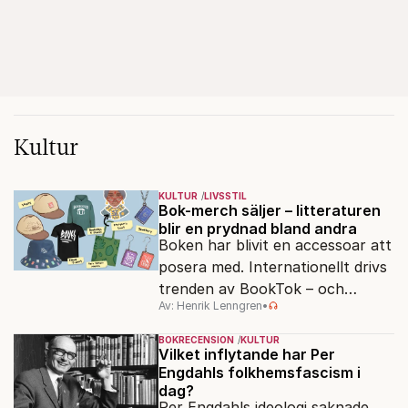
Kultur
KULTUR
LIVSSTIL
Bok-merch säljer – litteraturen
blir en prydnad bland andra
Boken har blivit en accessoar att
posera med. Internationellt drivs
trenden av BookTok – och
Av: Henrik Lenngren
•
förlagen följer efter.
BOKRECENSION
KULTUR
Vilket inflytande har Per
Engdahls folkhemsfascism i
dag?
Per Engdahls ideologi saknade