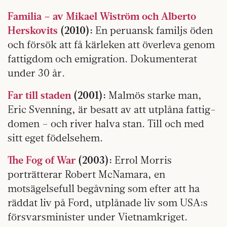
Familia – av Mikael Wiström och Alberto
Herskovits
(2010):
En peruansk familjs öden
och försök att få kärleken att överleva genom
fattig­dom och emigration. Dokumenterat
under 30 år.
Far till staden
(2001):
Malmös starke man,
Eric Svenning, är besatt av att utplåna fattig­
domen – och river halva stan. Till och med
sitt eget födelsehem.
The Fog of War
(2003):
Errol Morris
porträtterar Robert McNamara, en
motsägelsefull begåvning som ­efter att ha
räddat liv på Ford, utplånade liv som USA:s
försvarsminister under Vietnamkriget.