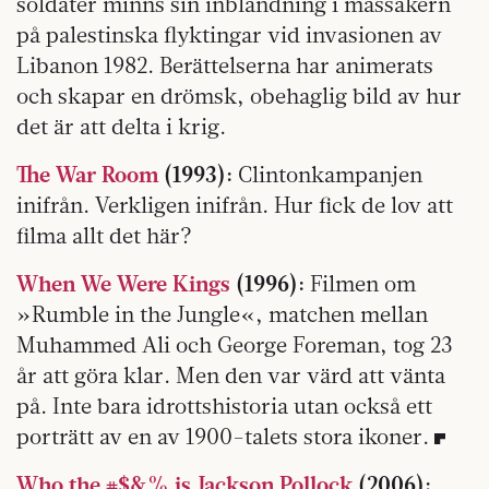
soldater minns sin inblandning i massakern
på palestinska flyktingar vid invasionen av
Libanon 1982. Berättelserna har animerats
och skapar en drömsk, obehaglig bild av hur
det är att delta i krig.
The War Room
(1993):
Clinton­kampanjen
inifrån. Verkligen inifrån. Hur fick de lov att
filma allt det här?
When We Were Kings
(1996):
Filmen om
»Rumble in the Jungle«, matchen mellan
Muhammed Ali och George Foreman, tog 23
år att göra klar. Men den var värd att vänta
på. Inte bara idrottshistoria utan också ett
porträtt av en av 1900-talets stora ikoner.
Who the #$&% is Jackson Pollock
(2006):