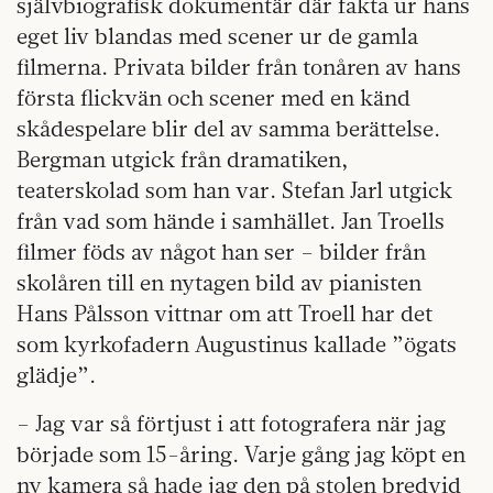
självbiografisk dokumentär där fakta ur hans
eget liv blandas med scener ur de gamla
filmerna. Privata bilder från tonåren av hans
första flickvän och scener med en känd
skådespelare blir del av samma berättelse.
Bergman utgick från dramatiken,
teaterskolad som han var. Stefan Jarl utgick
från vad som hände i samhället. Jan Troells
filmer föds av något han ser – bilder från
skolåren till en nytagen bild av pianisten
Hans Pålsson vittnar om att Troell har det
som kyrkofadern Augustinus kallade ”ögats
glädje”.
– Jag var så förtjust i att fotografera när jag
började som 15-åring. Varje gång jag köpt en
ny kamera så hade jag den på stolen bredvid