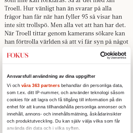
Troell. Hur vänligt han än svarar på alla
frågor han får när han fyller 95 så visar han
inte sitt trollspö. Men alla vet att han har det.
När Troell tittar genom kamerans sökare kan
han förtrolla världen så att vi får syn på något
magiskt. Nu, på väg mot sitt eget sekelskifte,
är han i färd med att göra en dokumentärfilm
om sitt liv. Titeln är typiskt Troellsk. Tydlig
Det var en gång
och drömsk på samma gång:
Ansvarsfull användning av dina uppgifter
ett nu
.
Vi och
våra 363 partners
behandlar din personliga data,
som t.ex. ditt IP-nummer, och använder teknologi såsom
Marcel Proust hade nickat instämmande. Men
cookies för att lagra och få tillgång till information på din
upphovsmännens syn på tiden skiljer sig åt.
enhet för att kunna tillhandahålla personliga annonser och
Proust ville låsa fast det förflutna med så stor
innehåll, annons- och innehållsmätning, åskådarinsikter
och produktutveckling. Du kan själv välja vilka som får
precision som möjligt. Jan Troell vill visa oss
använda din data och i vilka syften.
gränsen mellan då och nu, hans film utspelas