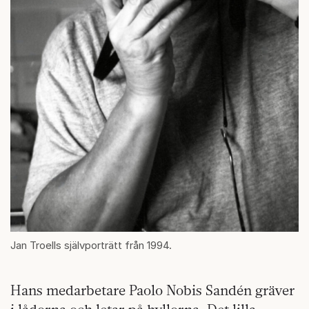
Jan Troells självporträtt från 1994.
Hans medarbetare Paolo Nobis Sandén gräver