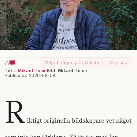
Bjud någon på artikeln
Lyssna
Text:
Mikael Timm
Bild: Mikael Timm
Publicerad 2026-08-08
R
iktigt originella bildskapare vet något
som inte kan förklaras. Så är det med Jan