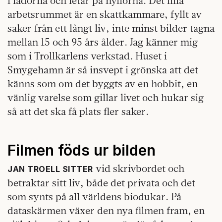
i lådorna och letar på hyllorna. Det lilla
arbetsrummet är en skattkammare, fyllt av
saker från ett långt liv, inte minst bilder tagna
mellan 15 och 95 års ålder. Jag känner mig
som i Trollkarlens verkstad. Huset i
Smygehamn är så insvept i grönska att det
känns som om det byggts av en hobbit, en
vänlig varelse som gillar livet och hukar sig
så att det ska få plats fler saker.
Filmen föds ur bilden
vid skrivbordet och
JAN TROELL SITTER
betraktar sitt liv, både det privata och det
som synts på all världens biodukar. På
dataskärmen växer den nya filmen fram, en