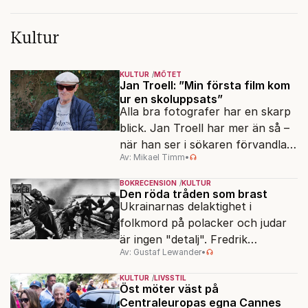
Kultur
KULTUR
MÖTET
Jan Troell: ”Min första film kom
ur en skoluppsats”
Alla bra fotografer har en skarp
blick. Jan Troell har mer än så –
när han ser i sökaren förvandlas
Av: Mikael Timm
•
vardagen till underverk. Fyllda 95
gör han en ny film.
BOKRECENSION
KULTUR
Den röda tråden som brast
Ukrainarnas delaktighet i
folkmord på polacker och judar
är ingen "detalj". Fredrik
Av: Gustaf Lewander
•
Segerfeldts iver att skildra den
ryska imperialismen leder till en
KULTUR
LIVSSTIL
förenklad bild av historien.
Öst möter väst på
Centraleuropas egna Cannes