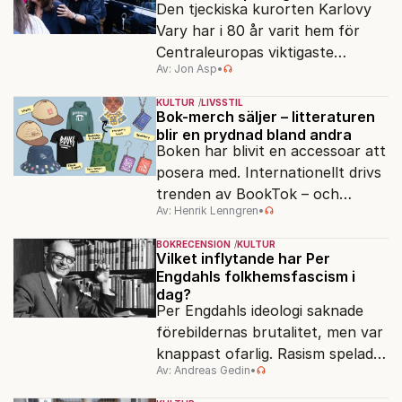
Den tjeckiska kurorten Karlovy
Vary har i 80 år varit hem för
Centraleuropas viktigaste
Av: Jon Asp
•
filmfestival – en plats där
Hollywoodglans möter
KULTUR
LIVSSTIL
egensinnighet.
Bok-merch säljer – litteraturen
blir en prydnad bland andra
Boken har blivit en accessoar att
posera med. Internationellt drivs
trenden av BookTok – och
Av: Henrik Lenngren
•
förlagen följer efter.
BOKRECENSION
KULTUR
Vilket inflytande har Per
Engdahls folkhemsfascism i
dag?
Per Engdahls ideologi saknade
förebildernas brutalitet, men var
knappast ofarlig. Rasism spelades
Av: Andreas Gedin
•
ned i förmån för "kultur". Känns
det igen?