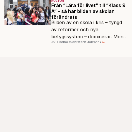
KULTUR
Från ”Lära för livet” till ”Klass 9
A” – så har bilden av skolan
förändrats
Bilden av en skola i kris – tyngd
av reformer och nya
betygssystem – dominerar. Men
Av: Carina Wahlstedt Janson
•
vem äger berättelsen om skolan?