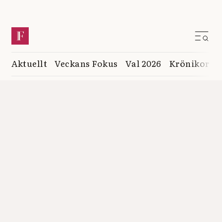
Aktuellt
Veckans Fokus
Val 2026
Krönikor
K