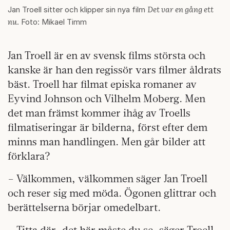
Det var en gång ett
Jan Troell sitter och klipper sin nya film
nu
. Foto: Mikael Timm
Jan Troell är en av svensk films största och
kanske är han den regissör vars filmer åldrats
bäst. Troell har filmat episka romaner av
Eyvind Johnson och Vilhelm Moberg. Men
det man främst kommer ihåg av Troells
filmatiseringar är bilderna, först efter dem
minns man handlingen. Men går bilder att
förklara?
– Välkommen, välkommen säger Jan Troell
och reser sig med möda. Ögonen glittrar och
berättelserna börjar omedelbart.
– Titta där, det här måste du se, säger Troell