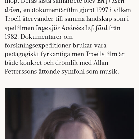
ihop. Deras sista samarbete blev
dröm
, en dokumentärfilm gjord 1997 i vilken
Troell återvänder till samma landskap som i
Ingenjör Andrées luftfärd
spelfilmen
från
1982. Dokumentärer om
forskningsexpeditioner brukar vara
pedagogiskt fyrkantiga men Troells film är
både konkret och drömlik med Allan
Petterssons åttonde symfoni som musik.