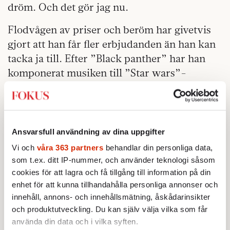
dröm. Och det gör jag nu.
Flodvågen av priser och beröm har givetvis
gjort att han får fler erbjudanden än han kan
tacka ja till. Efter ”Black panther” har han
komponerat musiken till ”Star wars”-
serierna ”The Mandalorian”, ”The book of
Boba Fett” och ”Historien om Sverige”, samt
filmerna ”Trolls 2”, ”Tenet”, ”Röd”, Black
panther: Wakanda forever” och
Ansvarsfull användning av dina uppgifter
”Oppenheimer”. ”Tenet” och
Vi och
våra 363 partners
behandlar din personliga data,
”Oppenheimer” är båda regisserade av
som t.ex. ditt IP-nummer, och använder teknologi såsom
Christopher Nolan, en annan regissör Ludwig
cookies för att lagra och få tillgång till information på din
enhet för att kunna tillhandahålla personliga annonser och
har ett etablerat samarbete med. Hans nästa
innehåll, annons- och innehållsmätning, åskådarinsikter
jobb är just musiken till Nolans ”Odysseus”,
och produktutveckling. Du kan själv välja vilka som får
som nu är under inspelning i södra Europa
använda din data och i vilka syften.