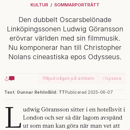
KULTUR
SOMMARPORTRÄTT
Den dubbelt Oscarsbelönade
Linköpingssonen Ludwig Göransson
erövrar världen med sin filmmusik.
Nu komponerar han till Christopher
Nolans cineastiska epos Odysseus.
Bjud någon på artikeln
Lyssna
Text: Gunnar Rehlin
Bild: TT
Publicerad 2025-06-07
L
udwig Göransson sitter i en hotellsvit i
London och ser så där lagom avspänd
ut som man kan göra när man vet att