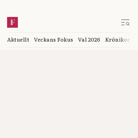
Aktuellt
Veckans Fokus
Val 2026
Krönikor
K