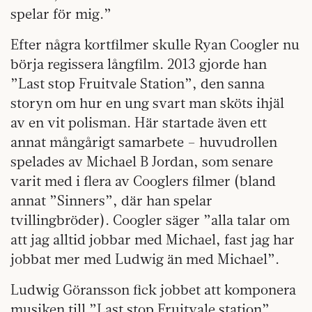
spelar för mig.”
Efter några kortfilmer skulle Ryan Coogler nu
börja regissera långfilm. 2013 gjorde han
”Last stop Fruitvale Station”, den sanna
storyn om hur en ung svart man sköts ihjäl
av en vit polisman. Här startade även ett
annat mångårigt samarbete – huvudrollen
spelades av Michael B Jordan, som senare
varit med i flera av Cooglers filmer (bland
annat ”Sinners”, där han spelar
tvillingbröder). Coogler säger ”alla talar om
att jag alltid jobbar med Michael, fast jag har
jobbat mer med Ludwig än med Michael”.
Ludwig Göransson fick jobbet att komponera
musiken till ”Last stop Fruitvale station”.