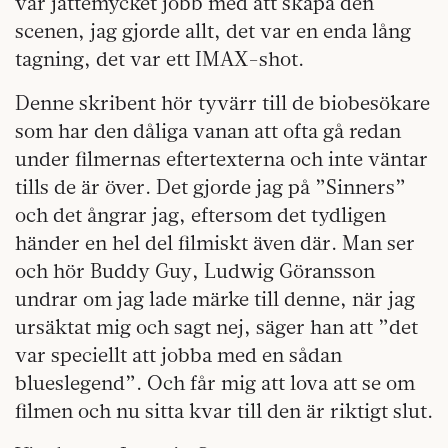
var jättemycket jobb med att skapa den
scenen, jag gjorde allt, det var en enda lång
tagning, det var ett IMAX-shot.
Denne skribent hör tyvärr till de biobesökare
som har den dåliga vanan att ofta gå redan
under filmernas eftertexterna och inte väntar
tills de är över. Det gjorde jag på ”Sinners”
och det ångrar jag, eftersom det tydligen
händer en hel del filmiskt även där. Man ser
och hör Buddy Guy, Ludwig Göransson
undrar om jag lade märke till denne, när jag
ursäktat mig och sagt nej, säger han att ”det
var speciellt att jobba med en sådan
blueslegend”. Och får mig att lova att se om
filmen och nu sitta kvar till den är riktigt slut.