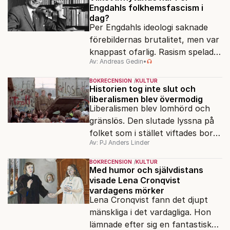
Engdahls folkhemsfascism i
dag?
Per Engdahls ideologi saknade
förebildernas brutalitet, men var
knappast ofarlig. Rasism spelades
Av: Andreas Gedin
•
ned i förmån för "kultur". Känns
det igen?
BOKRECENSION
KULTUR
Historien tog inte slut och
liberalismen blev övermodig
Liberalismen blev lomhörd och
gränslös. Den slutade lyssna på
folket som i stället viftades bort
Av: PJ Anders Linder
och misstänkliggjordes. Men kan
liberalismen komma tillbaka?
BOKRECENSION
KULTUR
Med humor och självdistans
visade Lena Cronqvist
vardagens mörker
Lena Cronqvist fann det djupt
mänskliga i det vardagliga. Hon
lämnade efter sig en fantastisk