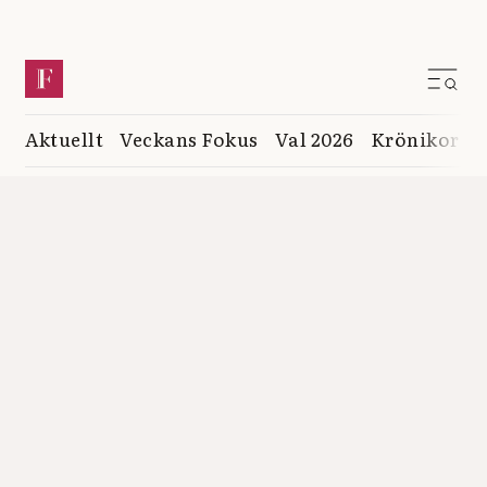
Aktuellt
Veckans Fokus
Val 2026
Krönikor
K