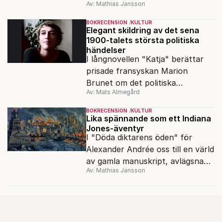
Av: Mathias Jansson
bildskatt. En ny visuell biografi
visar oss hennes inre värld.
BOKRECENSION
KULTUR
Elegant skildring av det sena
1900-talets största politiska
händelser
I långnovellen "Katja" berättar
prisade fransyskan Marion
Brunet om det politiska
Av: Mats Almegård
förtrycket och frigörelsen i DDR.
BOKRECENSION
KULTUR
Lika spännande som ett Indiana
Jones-äventyr
I "Döda diktarens öden" för
Alexander Andrée oss till en värld
av gamla manuskript, avlägsna
Av: Mathias Jansson
kloster och förkolnade
papyrusrullar.