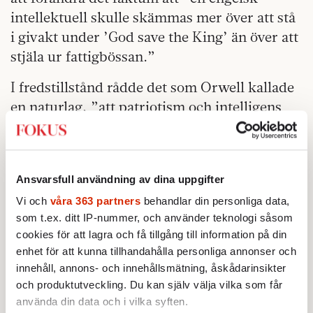
intellektuell skulle skämmas mer över att stå
i givakt under ’God save the King’ än över att
stjäla ur fattigbössan.”
I fredstillstånd rådde det som Orwell kallade
en naturlag, ”att patriotism och intelligens
var skilda åt”. Men hans enkla poäng var att
man inte behövde vara dum i huvudet för att
vara patriot. Förhoppningsvis behöver vi inte
Ansvarsfull användning av dina uppgifter
Vladimir Putin för att lära oss den saken.
Vi och
våra 363 partners
behandlar din personliga data,
som t.ex. ditt IP-nummer, och använder teknologi såsom
cookies för att lagra och få tillgång till information på din
enhet för att kunna tillhandahålla personliga annonser och
innehåll, annons- och innehållsmätning, åskådarinsikter
och produktutveckling. Du kan själv välja vilka som får
använda din data och i vilka syften.