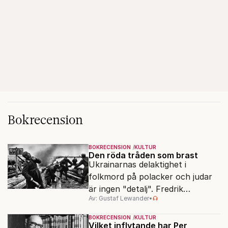
Bokrecension
BOKRECENSION
KULTUR
Den röda tråden som brast
Ukrainarnas delaktighet i
folkmord på polacker och judar
är ingen "detalj". Fredrik
Av: Gustaf Lewander
•
Segerfeldts iver att skildra den
ryska imperialismen leder till en
BOKRECENSION
KULTUR
förenklad bild av historien.
Vilket inflytande har Per