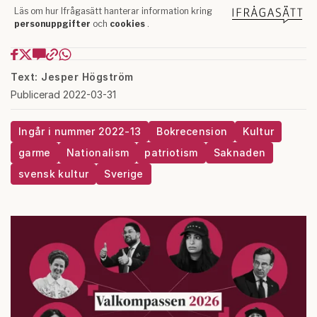
Text: Jesper Högström
Publicerad 2022-03-31
Ingår i nummer 2022-13
Bokrecension
Kultur
garme
Nationalism
patriotism
Saknaden
svensk kultur
Sverige