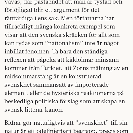
vävas, där påståendet att man är tystad och
förlöjligad blir ett argument för det
rättfärdiga i ens sak. Men författarna har
tillräckligt många konkreta exempel som
visar att den svenska skräcken för allt som
kan tydas som ”nationalism” inte är något
inbillat fenomen. Ta bara den ständiga
reflexen att påpeka att kåldolmar minsann
kommer från Turkiet, att Zorns målning av en
midsommarstång är en konstruerad
svenskhet sammansatt av importerade
element, eller de hysteriska reaktionerna på
beskedliga politiska förslag som att skapa en
svensk litterär kanon.
Bidrar gör naturligtvis att ”svenskhet” till sin
natur är ett odefinierbart begrepp, precis som