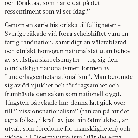
och föraktas, som har eldat på det
ressentiment som vi ser idag.”
Genom en serie historiska tillfälligheter –
Sverige råkade vid förra sekelskiftet vara en
fattig randnation, samtidigt en väletablerad
och etniskt homogen nationalstat utan behov
av svulstiga skapelsemyter – tog sig den
oundvikliga nationalismen formen av
”underlägsenhetsnationalism”. Man berömde
sig av ödmjukhet och fördragsamhet och
framhävde den saken som nationell dygd.
Tingsten påpekade hur denna lätt gick över
till ”missionsnationalism” (tanken på att det
egna folket, i kraft av just sin ödmjukhet, är
utvalt som föredöme för mänskligheten) och
vidare till ”övernationalism” där det egna