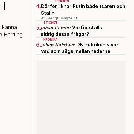
UTRIKES
 i
4.
Därför liknar Putin både tsaren och
Stalin
Av: Bengt Jangfeldt
STICKET
5.
tt känna
Johan Romin:
Varför ställs
aldrig dessa frågor?
 Barrling
KRÖNIKA
6.
Johan Hakelius:
DN-rubriken visar
vad som sägs mellan raderna