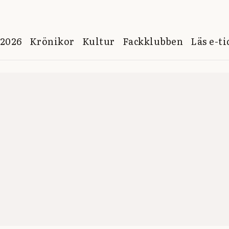
 2026
Krönikor
Kultur
Fackklubben
Läs e-t