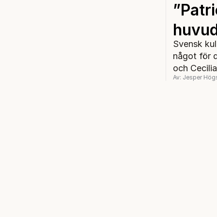
”Patr
huvud
Svensk kult
något för 
och Cecili
Av: Jesper Hög