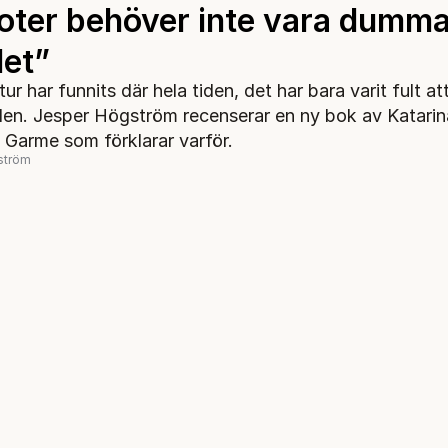
ioter behöver inte vara dumma
et”
ur har funnits där hela tiden, det har bara varit fult a
den. Jesper Högström recenserar en ny bok av Katarina
a Garme som förklarar varför.
ström