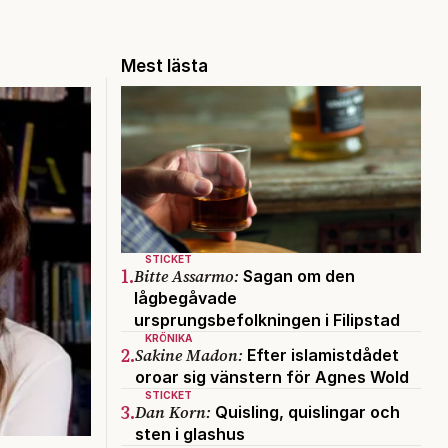
Mest lästa
STICKET
1.
Bitte Assarmo:
Sagan om den
lågbegåvade
ursprungsbefolkningen i Filipstad
KRÖNIKA
2.
Sakine Madon:
Efter islamistdådet
oroar sig vänstern för Agnes Wold
STICKET
3.
Dan Korn:
Quisling, quislingar och
sten i glashus