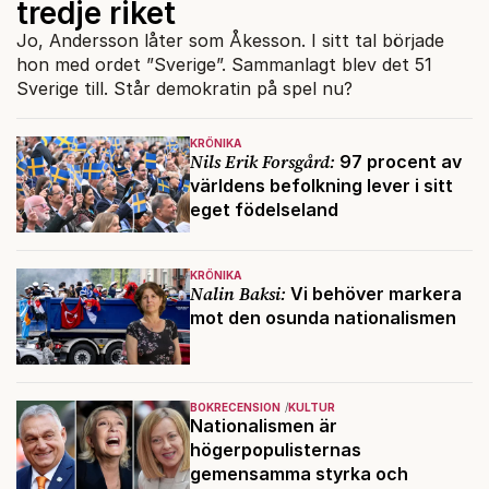
tredje riket
Jo, Andersson låter som Åkesson. I sitt tal började
hon med ordet ”Sverige”. Sammanlagt blev det 51
Sverige till. Står demokratin på spel nu?
KRÖNIKA
Nils Erik Forsgård:
97 procent av
världens befolkning lever i sitt
eget födelseland
KRÖNIKA
Nalin Baksi:
Vi behöver markera
mot den osunda nationalismen
BOKRECENSION
KULTUR
Nationalismen är
högerpopulisternas
gemensamma styrka och