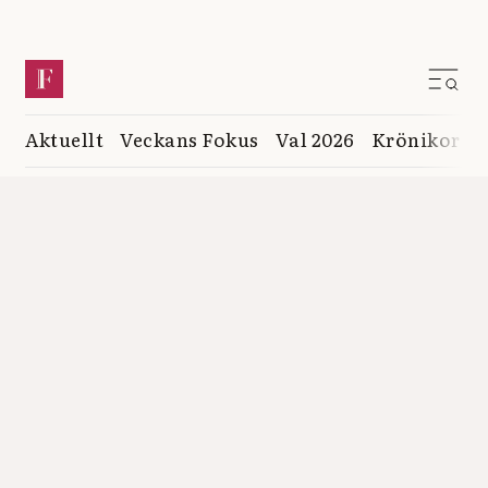
Aktuellt
Veckans Fokus
Val 2026
Krönikor
K