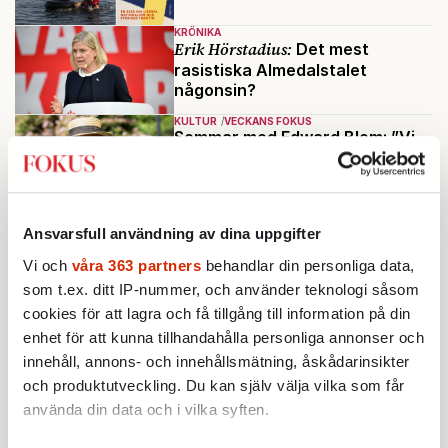
KRÖNIKA
Erik Hörstadius:
Det mest
rasistiska Almedalstalet
någonsin?
KULTUR
VECKANS FOKUS
Sommar med Edward Blom: ”Vi
är i Sverige och då är det
svenska traditioner som gäller”
Av: Henrik Sjögren
BOKRECENSION
KULTUR
”Patrioter behöver inte vara
Ansvarsfull användning av dina uppgifter
dumma i huvudet”
Av: Jesper Högström
Vi och
våra 363 partners
behandlar din personliga data,
som t.ex. ditt IP-nummer, och använder teknologi såsom
KRÖNIKA
cookies för att lagra och få tillgång till information på din
Erik Fichtelius:
Putin, Putilov och EU-valet
enhet för att kunna tillhandahålla personliga annonser och
Ladda fler
innehåll, annons- och innehållsmätning, åskådarinsikter
och produktutveckling. Du kan själv välja vilka som får
Mest lästa
använda din data och i vilka syften.