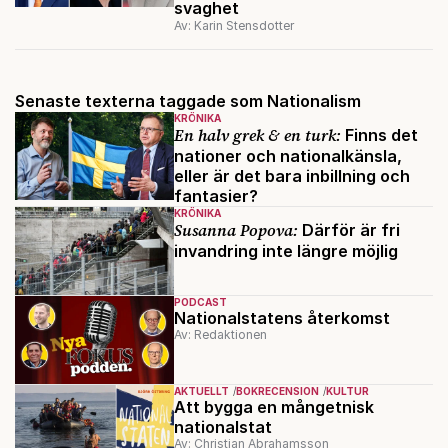
svaghet
Av: Karin Stensdotter
Senaste texterna taggade som Nationalism
KRÖNIKA
En halv grek & en turk:
Finns det
nationer och nationalkänsla,
eller är det bara inbillning och
fantasier?
KRÖNIKA
Susanna Popova:
Därför är fri
invandring inte längre möjlig
PODCAST
Nationalstatens återkomst
Av: Redaktionen
AKTUELLT
BOKRECENSION
KULTUR
Att bygga en mångetnisk
nationalstat
Av: Christian Abrahamsson