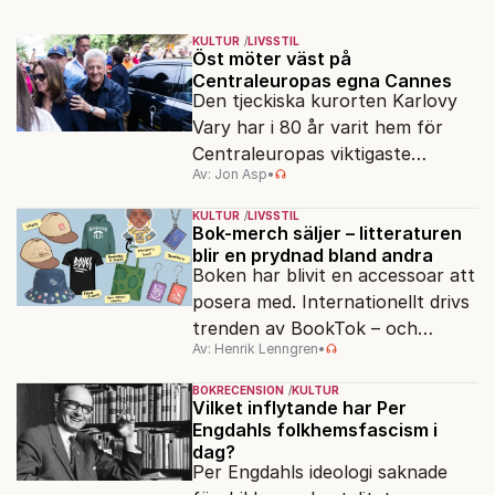
KULTUR
LIVSSTIL
Öst möter väst på
Centraleuropas egna Cannes
Den tjeckiska kurorten Karlovy
Vary har i 80 år varit hem för
Centraleuropas viktigaste
Av: Jon Asp
•
filmfestival – en plats där
Hollywoodglans möter
KULTUR
LIVSSTIL
egensinnighet.
Bok-merch säljer – litteraturen
blir en prydnad bland andra
Boken har blivit en accessoar att
posera med. Internationellt drivs
trenden av BookTok – och
Av: Henrik Lenngren
•
förlagen följer efter.
BOKRECENSION
KULTUR
Vilket inflytande har Per
Engdahls folkhemsfascism i
dag?
Per Engdahls ideologi saknade