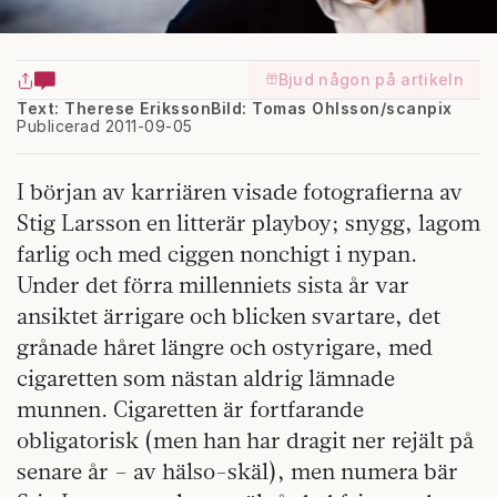
Bjud någon på artikeln
Text: Therese Eriksson
Bild: Tomas Ohlsson/scanpix
Publicerad 2011-09-05
I början av karriären visade fotografierna av
Stig Larsson en litterär playboy; snygg, lagom
farlig och med ciggen nonchigt i nypan.
Under det förra millenniets sista år var
ansiktet ärrigare och blicken svartare, det
grånade håret längre och ostyrigare, med
cigaretten som nästan aldrig lämnade
munnen. Cigaretten är fortfarande
obligatorisk (men han har dragit ner rejält på
senare år – av hälso-skäl), men numera bär