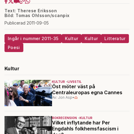
Text: Therese Eriksson
Bild: Tomas Ohlsson/scanpix
Publicerad 2011-09-05
Ingår i nummer 2011-35
Kultur
Kultur
Litteratur
Poesi
Kultur
KULTUR
LIVSSTIL
Öst möter väst på
Centraleuropas egna Cannes
Av: Jon Asp
•
BOKRECENSION
KULTUR
Vilket inflytande har Per
Engdahls folkhemsfascism i