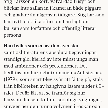
Stig Larsson en kort, välvårdad frisyr och
blickar inte sällan in i kameran både piggare
och gladare än någonsin tidigare. Stig Larsson
har bytt look lika ofta som han lagt om
kursen som författare och offentlig litterär
persona.
Han hyllas som en av den
svenska
samtidslitteraturens absoluta begåvningar,
ständigt glorifierad av inte minst unga män
med ambitioner och pretentioner. Det
berättas om hur debutromanen »Autisterna«
(1979), som snart blev svår att få tag på, stals
från biblioteken av hängivna läsare under 80-
talet. Det är lätt att se framför sig hur
Larsson-fansen, kultur-snobbiga ynglingar,
smyger ner den tunna volymen i rockar och