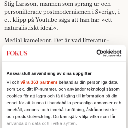
Stig Larsson, mannen som sprang ur och
personifierade postmodernismen i Sverige, i
ett klipp på Youtube säga att han har »ett
naturalistiskt ideal«.
Medial kameleont. Det är vad litteratur-
vetaren Christian Lenemark kallar Stig
Larsson. I sin avhandling »Sanna lögner.
Carina Rydberg, Stig Larsson och författarens
medialisering« (2009), beskriver han hur
Ansvarsfull användning av dina uppgifter
Larsson under hela sin karriär aktivt »arbetat
Vi och
våra 363 partners
behandlar din personliga data,
med att synliggöra sig i medierna« på
som t.ex. ditt IP-nummer, och använder teknologi såsom
skiftande sätt. Det kanske mest
cookies för att lagra och få tillgång till information på din
enhet för att kunna tillhandahålla personliga annonser och
uppseendeväckande exemplet, som också
innehåll, annons- och innehållsmätning, åskådarinsikter
vittnar om Larssons starka ställning i kultur-
och produktutveckling. Du kan själv välja vilka som får
eliten, är nog när försvinnandet och
använda din data och i vilka syften.