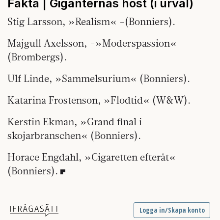
Fakta | Giganternas höst (i urval)
Stig Larsson, »Realism« -(Bonniers).
Majgull Axelsson, -»Moderspassion«
(Brombergs).
Ulf Linde, »Sammelsurium« (Bonniers).
Katarina Frostenson, »Flodtid« (W&W).
Kerstin Ekman, »Grand final i
skojarbranschen« (Bonniers).
Horace Engdahl, »Cigaretten efteråt«
(Bonniers).