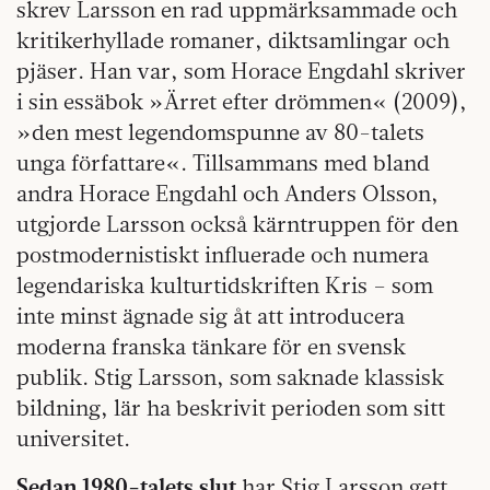
skrev Larsson en rad uppmärksammade och
kritikerhyllade romaner, diktsamlingar och
pjäser. Han var, som Horace Engdahl skriver
i sin essäbok »Ärret efter drömmen« (2009),
»den mest legendomspunne av 80-talets
unga författare«. Tillsammans med bland
andra Horace Engdahl och Anders Olsson,
utgjorde Larsson också kärntruppen för den
postmodernistiskt influerade och numera
legendariska kulturtidskriften Kris – som
inte minst ägnade sig åt att introducera
moderna franska tänkare för en svensk
publik. Stig Larsson, som saknade klassisk
bildning, lär ha beskrivit perioden som sitt
universitet.
Sedan 1980-talets slut
har Stig Larsson gett