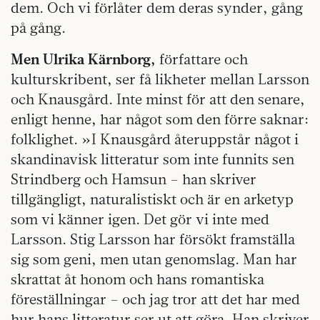
dem. Och vi förlåter dem deras synder, gång
på gång.
Men Ulrika Kärnborg,
författare och
kulturskribent, ser få likheter mellan Larsson
och Knausgård. Inte minst för att den senare,
enligt henne, har något som den förre saknar:
folklighet. »I Knausgård återuppstår något i
skandinavisk litteratur som inte funnits sen
Strindberg och Hamsun – han skriver
tillgängligt, naturalistiskt och är en arketyp
som vi känner igen. Det gör vi inte med
Larsson. Stig Larsson har försökt framställa
sig som geni, men utan genomslag. Man har
skrattat åt honom och hans romantiska
föreställningar – och jag tror att det har med
hur hans litteratur ser ut att göra. Han skriver