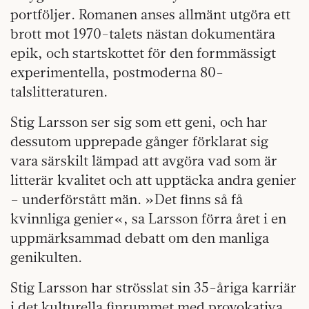
portföljer. Romanen anses allmänt utgöra ett
brott mot 1970-talets nästan dokumentära
epik, och startskottet för den formmässigt
experimentella, postmoderna 80-
talslitteraturen.
Stig Larsson ser sig som ett geni, och har
dessutom upprepade gånger förklarat sig
vara särskilt lämpad att avgöra vad som är
litterär kvalitet och att upptäcka andra genier
– underförstått män. »Det finns så få
kvinnliga genier«, sa Larsson förra året i en
uppmärksammad debatt om den manliga
genikulten.
Stig Larsson har strösslat sin 35-åriga karriär
i det kulturella finrummet med provokativa