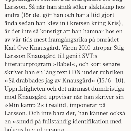
Larsson. Så när han ändå söker släktskap hos
andra (för det gör han och har alltid gjort
ända sedan han klev in i kretsen kring Kris),
är det inte så konstigt att han hamnar hos en
av vår tids mest framgångsrika på området –
Karl Ove Knausgård. Våren 2010 utropar Stig
Larsson Knausgård till geni i SVT:s
litteraturprogram »Babel«, och kort senare
skriver han en lång text i DN under rubriken
»Så drabbades jag av Knausgård« (15/6 -10).
Uppriktigheten och det närmast dumdristiga
mod Knausgård uppvisar när han skriver sin
»Min kamp 2« i realtid, imponerar på
Larsson. Och inte bara det, han känner också
en »snudd på fullständig identifikation med
bokens huvudperson«.