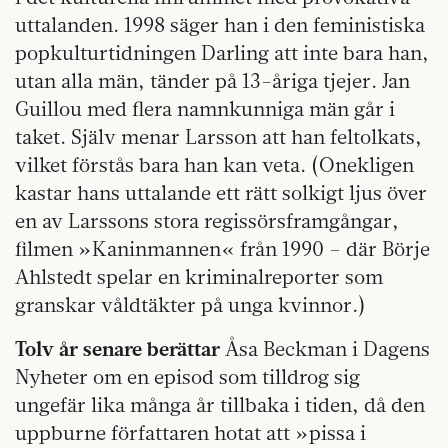
uttalanden. 1998 säger han i den feministiska
popkulturtidningen Darling att inte bara han,
utan alla män, tänder på 13-åriga tjejer. Jan
Guillou med flera namnkunniga män går i
taket. Själv menar Larsson att han feltolkats,
vilket förstås bara han kan veta. (Onekligen
kastar hans uttalande ett rätt solkigt ljus över
en av Larssons stora regissörsframgångar,
filmen »Kaninmannen« från 1990 – där Börje
Ahlstedt spelar en kriminalreporter som
granskar våldtäkter på unga kvinnor.)
Tolv år senare berättar
Åsa Beckman i Dagens
Nyheter om en episod som tilldrog sig
ungefär lika många år tillbaka i tiden, då den
uppburne författaren hotat att »pissa i