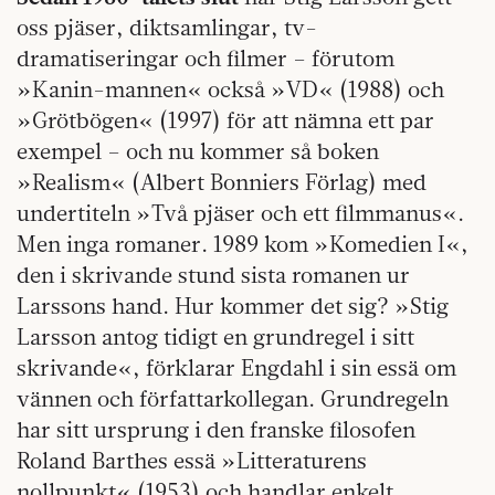
oss pjäser, diktsamlingar, tv-
dramatiseringar och filmer – förutom
»Kanin-mannen« också »VD« (1988) och
»Grötbögen« (1997) för att nämna ett par
exempel – och nu kommer så boken
»Realism« (Albert Bonniers Förlag) med
undertiteln »Två pjäser och ett filmmanus«.
Men inga romaner. 1989 kom »Komedien I«,
den i skrivande stund sista romanen ur
Larssons hand. Hur kommer det sig? »Stig
Larsson antog tidigt en grundregel i sitt
skrivande«, förklarar Engdahl i sin essä om
vännen och författarkollegan. Grundregeln
har sitt ursprung i den franske filosofen
Roland Barthes essä »Litteraturens
nollpunkt« (1953) och handlar enkelt