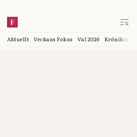
Aktuellt
Veckans Fokus
Val 2026
Krönikor
K