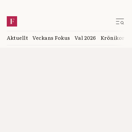
Aktuellt
Veckans Fokus
Val 2026
Krönikor
K