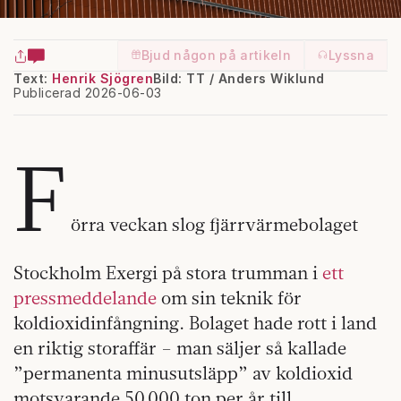
Bjud någon på artikeln
Lyssna
Text:
Henrik Sjögren
Bild: TT / Anders Wiklund
Publicerad 2026-06-03
F
örra veckan slog fjärrvärmebolaget
Stockholm Exergi på stora trumman i
ett
pressmeddelande
om sin teknik för
koldioxidinfångning. Bolaget hade rott i land
en riktig storaffär – man säljer så kallade
”permanenta minusutsläpp” av koldioxid
motsvarande 50 000 ton per år till