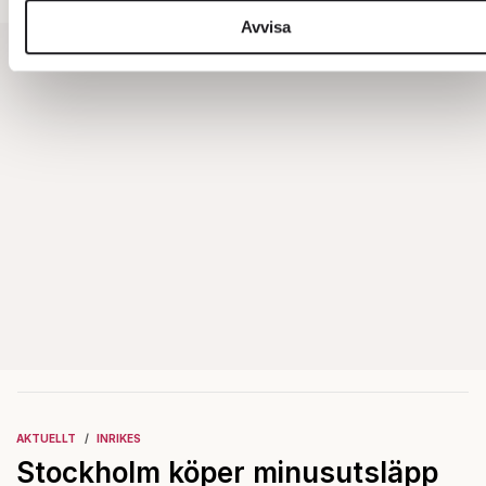
sociala medier och annons- och analysföretag som vi
Avvisa
samarbetar med. Dessa kan i sin tur kombinera information
med annan information som du har tillhandahållit eller som d
har samlat in när du har använt deras tjänster.
Om du vill läsa mer om hur vi hanterar personuppgifter kan 
göra det
här
.
AKTUELLT
INRIKES
Stockholm köper minusutsläpp