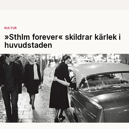
KULTUR
»Sthlm for­ever« skildrar kärlek i
huvudstaden