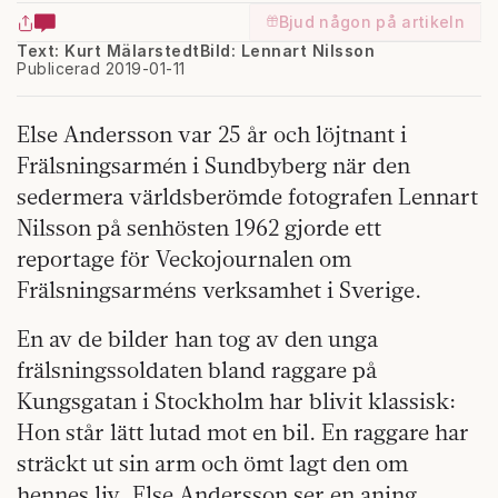
Bjud någon på artikeln
Text: Kurt Mälarstedt
Bild: Lennart Nilsson
Publicerad 2019-01-11
Else Andersson var 25 år och löjtnant i
Frälsningsarmén i Sundbyberg när den
sedermera världsberömde fotografen Lennart
Nilsson på senhösten 1962 gjorde ett
reportage för Vecko­journalen om
Frälsningsarméns verksamhet i Sverige.
En av de bilder han tog av den unga
frälsningssoldaten bland raggare på
Kungsgatan i Stockholm har blivit klassisk:
Hon står lätt lutad mot en bil. En raggare har
sträckt ut sin arm och ömt lagt den om
hennes liv. Else Andersson ser en aning