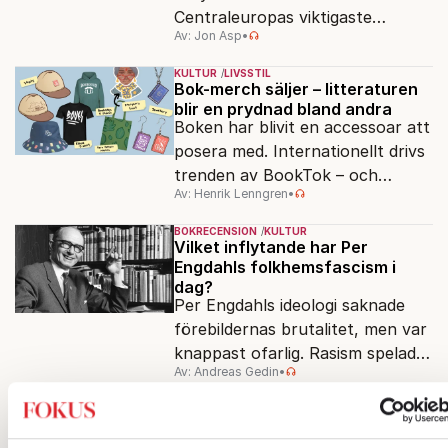
Centraleuropas viktigaste
Av: Jon Asp
•
filmfestival – en plats där
Hollywoodglans möter
KULTUR
LIVSSTIL
egensinnighet.
Bok-merch säljer – litteraturen
blir en prydnad bland andra
Boken har blivit en accessoar att
posera med. Internationellt drivs
trenden av BookTok – och
Av: Henrik Lenngren
•
förlagen följer efter.
BOKRECENSION
KULTUR
Vilket inflytande har Per
Engdahls folkhemsfascism i
dag?
Per Engdahls ideologi saknade
förebildernas brutalitet, men var
knappast ofarlig. Rasism spelades
Av: Andreas Gedin
•
ned i förmån för "kultur". Känns
det igen?
KULTUR
Från ”Lära för livet” till ”Klass 9
A” – så har bilden av skolan