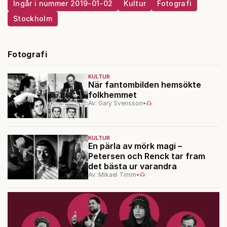
Ingår i nummer 2019-01-02
Kultur
Fotografi
Stockholm
Fotografi
KULTUR
När fantombilden hemsökte
folkhemmet
Av: Gary Svensson
•
KULTUR
En pärla av mörk magi –
Petersen och Renck tar fram
det bästa ur varandra
Av: Mikael Timm
•