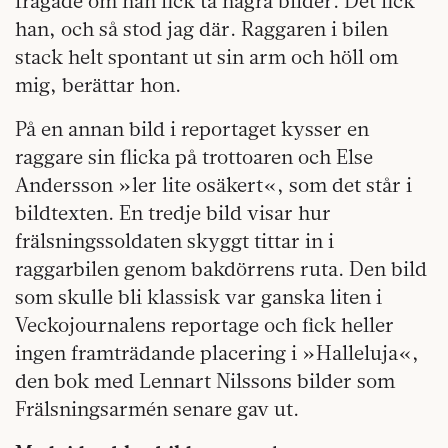
frågade om han fick ta några bilder. Det fick
han, och så stod jag där. Raggaren i bilen
stack helt spontant ut sin arm och höll om
mig, berättar hon.
På en annan bild i reportaget kysser en
raggare sin flicka på trottoaren och Else
Andersson »ler lite osäkert«, som det står i
bildtexten. En tredje bild visar hur
frälsningssoldaten skyggt tittar in i
raggarbilen genom bakdörrens ruta. Den bild
som skulle bli klassisk var ganska liten i
Veckojournalens reportage och fick heller
ingen framträdande placering i »Halleluja«,
den bok med Lennart Nilssons bilder som
Frälsningsarmén senare gav ut.