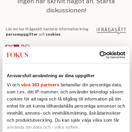
Text: Katarina O'Nils Franke
Bild: Nadja Itäsaari
Publicerad 2026-06-25
Ansvarsfull användning av dina uppgifter
Kultur
Konst
Kultur
Litteratur
Poesi
Vi och
våra 363 partners
behandlar din personliga data,
som t.ex. ditt IP-nummer, och använder teknologi såsom
cookies för att lagra och få tillgång till information på din
Konst
enhet för att kunna tillhandahålla personliga annonser och
innehåll, annons- och innehållsmätning, åskådarinsikter
BOKRECENSION
KULTUR
och produktutveckling. Du kan själv välja vilka som får
Med humor och självdistans
använda din data och i vilka syften.
visade Lena Cronqvist