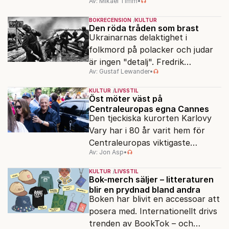
Av: Mikael Timm
•
vardagen till underverk. Fyllda 95
gör han en ny film.
BOKRECENSION
KULTUR
Den röda tråden som brast
Ukrainarnas delaktighet i
folkmord på polacker och judar
är ingen "detalj". Fredrik
Av: Gustaf Lewander
•
Segerfeldts iver att skildra den
ryska imperialismen leder till en
KULTUR
LIVSSTIL
förenklad bild av historien.
Öst möter väst på
Centraleuropas egna Cannes
Den tjeckiska kurorten Karlovy
Vary har i 80 år varit hem för
Centraleuropas viktigaste
Av: Jon Asp
•
filmfestival – en plats där
Hollywoodglans möter
KULTUR
LIVSSTIL
egensinnighet.
Bok-merch säljer – litteraturen
blir en prydnad bland andra
Boken har blivit en accessoar att
posera med. Internationellt drivs
trenden av BookTok – och