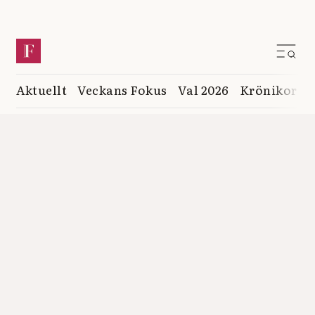
Aktuellt
Veckans Fokus
Val 2026
Krönikor
K