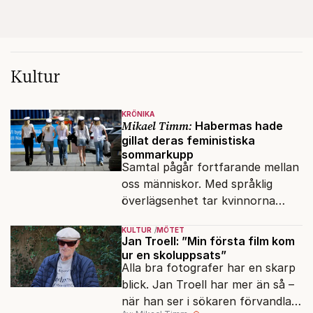
Kultur
KRÖNIKA
Mikael Timm:
Habermas hade
gillat deras feministiska
sommarkupp
Samtal pågår fortfarande mellan
oss människor. Med språklig
överlägsenhet tar kvinnorna
över det offentliga rummet.
KULTUR
MÖTET
Jan Troell: ”Min första film kom
ur en skoluppsats”
Alla bra fotografer har en skarp
blick. Jan Troell har mer än så –
när han ser i sökaren förvandlas