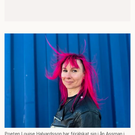
Poeten Louise Halvardsson har förälskat sig i ån Assman i