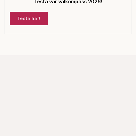
Testa vår valkompass 2026!
Testa här!