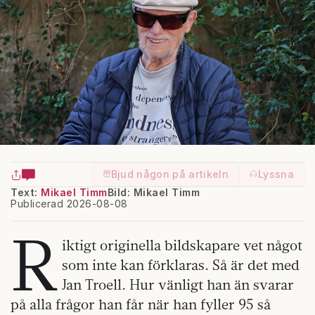
Bjud någon på artikeln
Lyssna
Text:
Mikael Timm
Bild: Mikael Timm
Publicerad 2026-08-08
R
iktigt originella bildskapare vet något
som inte kan förklaras. Så är det med
Jan Troell. Hur vänligt han än svarar
på alla frågor han får när han fyller 95 så