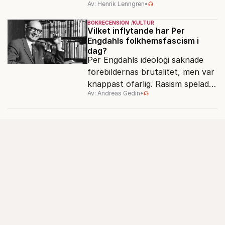
Av: Henrik Lenngren
•
förlagen följer efter.
BOKRECENSION
KULTUR
Vilket inflytande har Per
Engdahls folkhemsfascism i
dag?
Per Engdahls ideologi saknade
förebildernas brutalitet, men var
knappast ofarlig. Rasism spelades
Av: Andreas Gedin
•
ned i förmån för "kultur". Känns
det igen?