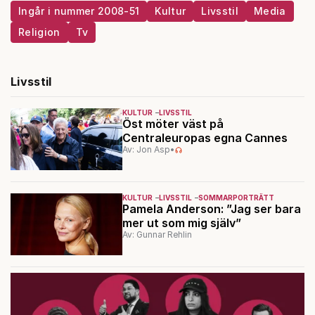
Ingår i nummer 2008-51
Kultur
Livsstil
Media
Religion
Tv
Livsstil
KULTUR
LIVSSTIL
Öst möter väst på
Centraleuropas egna Cannes
Av: Jon Asp
•
KULTUR
LIVSSTIL
SOMMARPORTRÄTT
Pamela Anderson: ”Jag ser bara
mer ut som mig själv”
Av: Gunnar Rehlin