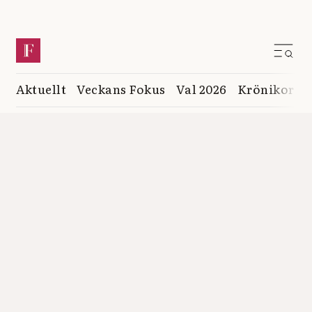
Aktuellt
Veckans Fokus
Val 2026
Krönikor
K