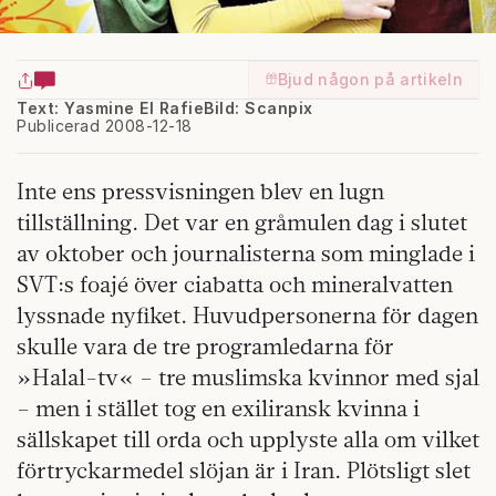
Bjud någon på artikeln
Text: Yasmine El Rafie
Bild: Scanpix
Publicerad 2008-12-18
Inte ens pressvisningen blev en lugn
tillställning. Det var en gråmulen dag i slutet
av oktober och journalisterna som minglade i
SVT:s foajé över ciabatta och mineralvatten
lyssnade nyfiket. Huvudpersonerna för dagen
skulle vara de tre programledarna för
»Halal-tv« – tre muslimska kvinnor med sjal
– men i stället tog en exiliransk kvinna i
sällskapet till orda och upplyste alla om vilket
förtryckarmedel slöjan är i Iran. Plötsligt slet