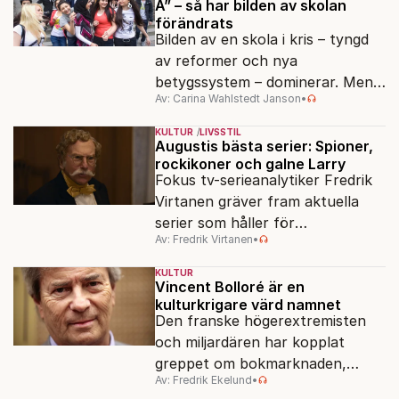
A” – så har bilden av skolan
förändrats
Bilden av en skola i kris – tyngd
av reformer och nya
betygssystem – dominerar. Men
Av: Carina Wahlstedt Janson
•
vem äger berättelsen om skolan?
KULTUR
LIVSSTIL
Augustis bästa serier: Spioner,
rockikoner och galne Larry
Fokus tv-serieanalytiker Fredrik
Virtanen gräver fram aktuella
serier som håller för
Av: Fredrik Virtanen
•
augustisoffan – när
sensommarmörkret smyger sig
KULTUR
på och tv-utbudet blir din bästa
Vincent Bolloré är en
kulturkrigare värd namnet
vän.
Den franske högerextremisten
och miljardären har kopplat
greppet om bokmarknaden,
Av: Fredrik Ekelund
•
filmbolag, tv- och radiokanaler.