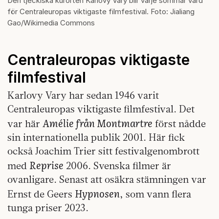
Den tjeckiska kurorten Karlovy Vary blir varje sommar värd
för Centraleuropas viktigaste filmfestival. Foto: Jialiang
Gao/Wikimedia Commons
Centraleuropas viktigaste
filmfestival
Karlovy Vary har sedan 1946 varit
Centraleuropas viktigaste filmfestival. Det
Amélie från Montmartre
var här
först nådde
sin internationella publik 2001. Här fick
också Joachim Trier sitt festivalgenombrott
Reprise
med
2006. Svenska filmer är
ovanligare. Senast att osäkra stämningen var
Hypnosen
Ernst de Geers
, som vann flera
tunga priser 2023.