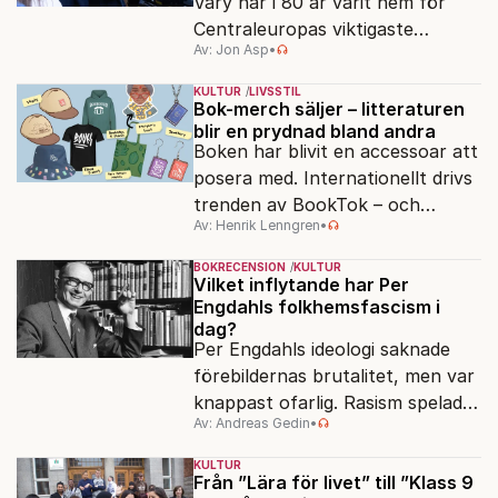
Vary har i 80 år varit hem för
Centraleuropas viktigaste
Av: Jon Asp
•
filmfestival – en plats där
Hollywoodglans möter
KULTUR
LIVSSTIL
egensinnighet.
Bok-merch säljer – litteraturen
blir en prydnad bland andra
Boken har blivit en accessoar att
posera med. Internationellt drivs
trenden av BookTok – och
Av: Henrik Lenngren
•
förlagen följer efter.
BOKRECENSION
KULTUR
Vilket inflytande har Per
Engdahls folkhemsfascism i
dag?
Per Engdahls ideologi saknade
förebildernas brutalitet, men var
knappast ofarlig. Rasism spelades
Av: Andreas Gedin
•
ned i förmån för "kultur". Känns
det igen?
KULTUR
Från ”Lära för livet” till ”Klass 9