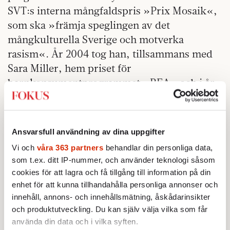
SVT:s interna mångfaldspris »Prix Mosaik«,
som ska »främja speglingen av det
mångkulturella Sverige och motverka
rasism«. År 2004 tog han, tillsammans med
Sara Miller, hem priset för
barnkonsumentprogrammet »REA« och i år
tillsammans med Tomas Axelsson för »Klass
9A«. Enligt Safiyari är det målmedvetet
arbete som lett dit, även från etniska
Ansvarsfull användning av dina uppgifter
svenskar som ser mångfald som nästan
Vi och
våra 363 partners
behandlar din personliga data,
livsviktigt. Själv brinner han allra mest för
som t.ex. ditt IP-nummer, och använder teknologi såsom
genusfrågan, mångfald ser han som något
cookies för att lagra och få tillgång till information på din
självklart.
enhet för att kunna tillhandahålla personliga annonser och
innehåll, annons- och innehållsmätning, åskådarinsikter
– Vi är i skolorna och ser hur samhället ser
och produktutveckling. Du kan själv välja vilka som får
ut. Utöver Östermalm så finns det nästan inga
använda din data och i vilka syften.