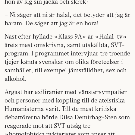
hon av sig sin jacka och skrek:
– Ni säger att ni är halal, det betyder att jag är
haram. De säger att jag är en hora!
Näst efter hyllade »Klass 9A« är »Halal-tv«
årets mest omskrivna, samt utskällda, SVT-
program. I programmet intervjuar tre troende
tjejer kända svenskar om olika företeelser i
samhället, till exempel jämställdhet, sex och
alkohol.
Argast har exiliranier med vänstersympatier
och personer med koppling till de ateistiska
Humanisterna varit. Till de mest kritiska
debattörerna hörde Dilsa Demirbag-Sten som
reagerade mot att SVT utsåg tre
»homofobiska nykterister som anser att