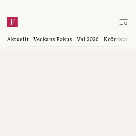
Aktuellt
Veckans Fokus
Val 2026
Krönikor
K