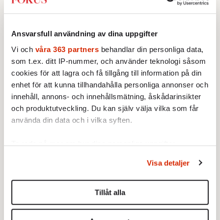
CLOCK – Socialist Burgers Inc
är också rolig. I
filmen används voiceovers ur perspektivet
från en amerikansk gotcha-journalist
Ansvarsfull användning av dina uppgifter
(sensationsjournalistik där man vill sätta dit
Vi och
våra 363 partners
behandlar din personliga data,
som t.ex. ditt IP-nummer, och använder teknologi såsom
folk). Här görs det med glimten i ögat. Filmen
cookies för att lagra och få tillgång till information på din
har hela tiden arbetats fram i samarbete med
enhet för att kunna tillhandahålla personliga annonser och
producenten Julia Wickström Giraldeau och
innehåll, annons- och innehållsmätning, åskådarinsikter
klipparen och producenten Petter Hansson.
och produktutveckling. Du kan själv välja vilka som får
Att det blev en amerikansk röst var från
använda din data och i vilka syften.
början Petter Hanssons förslag.
Ta reda på mer om hur dina personliga uppgifter
– Det skulle kännas mer Hollywood och
behandlas och ställ in dina preferenser i
detaljsektionen
.
Visa detaljer
roligt! Vi märkte att greppet tillåter oss att
Du kan ändra eller dra tillbaka ditt samtycke när som
helst från cookie-förklaringen.
vara mycket spetsigare och elakare. Att ge
Tillåt alla
kängor åt både Sverige och USA via den här
Vi använder enhetsidentifierare för att anpassa innehållet
reportern.
och annonserna till användarna, tillhandahålla funktioner