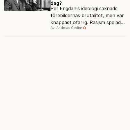
dag?
Per Engdahls ideologi saknade
förebildernas brutalitet, men var
knappast ofarlig. Rasism spelades
Av: Andreas Gedin
•
ned i förmån för "kultur". Känns
det igen?