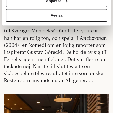
Anpassa
för sociala medier och analysera vår trafik. Vi
Från början försökte teamet få skådespelaren
vidarebefordrar även sådana identifierare och annan
Will Ferrell att göra rösten.
information från din enhet till de sociala medier och
Avvisa
annons- och analysföretag som vi samarbetar med.
För att han har en svensk fru och kopplingen
Dessa kan i sin tur kombinera informationen med annan
till Sverige. Men också för att de tyckte att
information som du har tillhandahållit eller som de har
Anchorman
han har en rolig ton, och spelar i
samlat in när du har använt deras tjänster.
(2004), en komedi om en löjlig reporter som
Om du vill läsa mer om hur vi hanterar personuppgifter
inspirerat Gustav Górecki. De hörde av sig till
kan du göra det
här
.
Ferrells agent men fick nej. Det var flera som
tackade nej. När de till slut testade en
skådespelare blev resultatet inte som önskat.
Rösten som används nu är AI-generad.