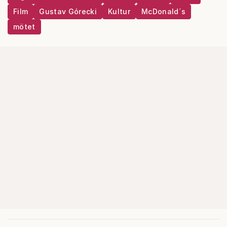
Film
Gustav Górecki
Kultur
McDonald´s
mötet