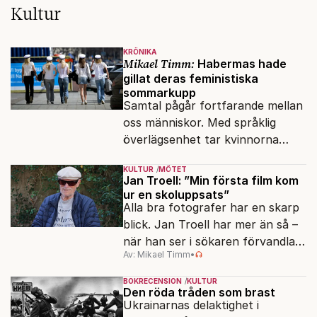
Kultur
KRÖNIKA
Mikael Timm:
Habermas hade
gillat deras feministiska
sommarkupp
Samtal pågår fortfarande mellan
oss människor. Med språklig
överlägsenhet tar kvinnorna
över det offentliga rummet.
KULTUR
MÖTET
Jan Troell: ”Min första film kom
ur en skoluppsats”
Alla bra fotografer har en skarp
blick. Jan Troell har mer än så –
när han ser i sökaren förvandlas
Av: Mikael Timm
•
vardagen till underverk. Fyllda 95
gör han en ny film.
BOKRECENSION
KULTUR
Den röda tråden som brast
Ukrainarnas delaktighet i